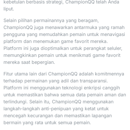
kebetulan berbasis strategi, ChampionQQ telah Anda
liput.
Selain pilihan permainannya yang beragam,
ChampionQQ juga menawarkan antarmuka yang ramah
pengguna yang memudahkan pemain untuk menavigasi
platform dan menemukan game favorit mereka.
Platform ini juga dioptimalkan untuk perangkat seluler,
memungkinkan pemain untuk menikmati game favorit
mereka saat bepergian.
Fitur utama lain dari ChampionQQ adalah komitmennya
terhadap permainan yang adil dan transparansi.
Platform ini menggunakan teknologi enkripsi canggih
untuk memastikan bahwa semua data pemain aman dan
terlindungi. Selain itu, ChampionQQ menggunakan
langkah-langkah anti-penipuan yang ketat untuk
mencegah kecurangan dan memastikan lapangan
bermain yang rata untuk semua pemain.