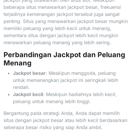
jackpot yang ditawarkan oleh situs slot. Meskipun
beberapa situs menawarkan jackpot besar, frekuensi
terjadinya kemenangan jackpot tersebut juga sangat
penting. Situs yang menawarkan jackpot besar mungkin
memiliki peluang yang lebih kecil untuk menang,
sementara situs dengan jackpot lebih kecil mungkin
menawarkan peluang menang yang lebih sering.
Perbandingan Jackpot dan Peluang
Menang
Jackpot besar
: Meskipun menggoda, peluang
untuk memenangkan jackpot ini seringkali lebih
rendah.
Jackpot kecil
: Meskipun hadiahnya lebih kecil,
peluang untuk menang lebih tinggi.
Bergantung pada strategi Anda, Anda dapat memilih
situs dengan jackpot besar atau lebih kecil berdasarkan
seberapa besar risiko yang siap Anda ambil.