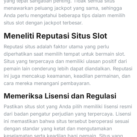
yang tepat sangatlah penting. Tidak semua situs
menawarkan peluang jackpot yang sama, sehingga
Anda perlu mengetahui beberapa tips dalam memilih
situs slot dengan jackpot terbesar.
Meneliti Reputasi Situs Slot
Reputasi situs adalah faktor utama yang perlu
diperhatikan saat memilih tempat untuk bermain slot.
Situs yang terpercaya dan memiliki ulasan positif dari
pemain lain cenderung lebih dapat diandalkan. Reputasi
ini juga mencakup keamanan, keadilan permainan, dan
cara mereka menangani pembayaran.
Memeriksa Lisensi dan Regulasi
Pastikan situs slot yang Anda pilih memiliki lisensi resmi
dari badan pengatur perjudian yang terpercaya. Lisensi
ini memastikan bahwa situs tersebut beroperasi sesuai
dengan standar yang ketat dan mengutamakan
keselamatan serta keadilan bagi pemain. Situs yang