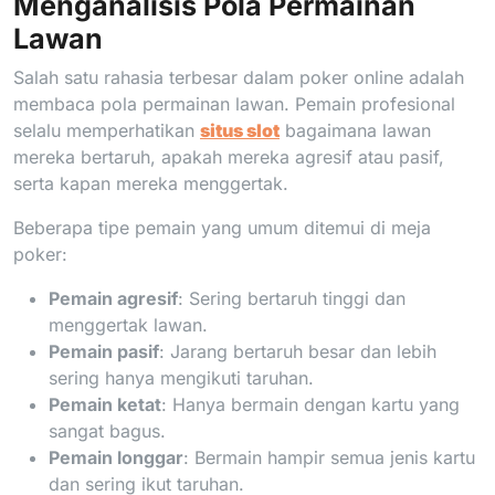
Menganalisis Pola Permainan
Lawan
Salah satu rahasia terbesar dalam poker online adalah
membaca pola permainan lawan. Pemain profesional
selalu memperhatikan
situs slot
bagaimana lawan
mereka bertaruh, apakah mereka agresif atau pasif,
serta kapan mereka menggertak.
Beberapa tipe pemain yang umum ditemui di meja
poker:
Pemain agresif
: Sering bertaruh tinggi dan
menggertak lawan.
Pemain pasif
: Jarang bertaruh besar dan lebih
sering hanya mengikuti taruhan.
Pemain ketat
: Hanya bermain dengan kartu yang
sangat bagus.
Pemain longgar
: Bermain hampir semua jenis kartu
dan sering ikut taruhan.