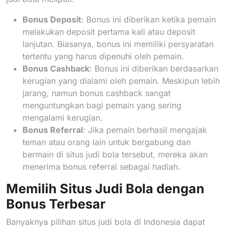
Bonus Deposit
: Bonus ini diberikan ketika pemain
melakukan deposit pertama kali atau deposit
lanjutan. Biasanya, bonus ini memiliki persyaratan
tertentu yang harus dipenuhi oleh pemain.
Bonus Cashback
: Bonus ini diberikan berdasarkan
kerugian yang dialami oleh pemain. Meskipun lebih
jarang, namun bonus cashback sangat
menguntungkan bagi pemain yang sering
mengalami kerugian.
Bonus Referral
: Jika pemain berhasil mengajak
teman atau orang lain untuk bergabung dan
bermain di situs judi bola tersebut, mereka akan
menerima bonus referral sebagai hadiah.
Memilih Situs Judi Bola dengan
Bonus Terbesar
Banyaknya pilihan situs judi bola di Indonesia dapat