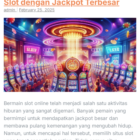
Slot dengan Jackpot Terbesar
admin
|
February 25, 2025
Bermain slot online telah menjadi salah satu aktivitas
hiburan yang sangat digemari. Banyak pemain yang
bermimpi untuk mendapatkan jackpot besar dan
membawa pulang kemenangan yang mengubah hidup.
Namun, untuk mencapai hal tersebut, memilih situs slot