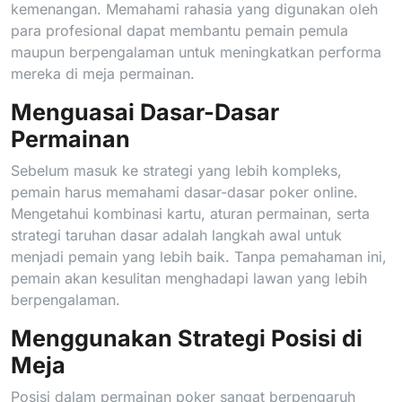
kemenangan. Memahami rahasia yang digunakan oleh
para profesional dapat membantu pemain pemula
maupun berpengalaman untuk meningkatkan performa
mereka di meja permainan.
Menguasai Dasar-Dasar
Permainan
Sebelum masuk ke strategi yang lebih kompleks,
pemain harus memahami dasar-dasar poker online.
Mengetahui kombinasi kartu, aturan permainan, serta
strategi taruhan dasar adalah langkah awal untuk
menjadi pemain yang lebih baik. Tanpa pemahaman ini,
pemain akan kesulitan menghadapi lawan yang lebih
berpengalaman.
Menggunakan Strategi Posisi di
Meja
Posisi dalam permainan poker sangat berpengaruh