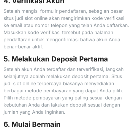
4. Verifikasi Akun
Setelah mengisi formulir pendaftaran, sebagian besar
situs judi slot online akan mengirimkan kode verifikasi
ke email atau nomor telepon yang telah Anda daftarkan.
Masukkan kode verifikasi tersebut pada halaman
pendaftaran untuk mengonfirmasi bahwa akun Anda
benar-benar aktif.
5. Melakukan Deposit Pertama
Setelah akun Anda terdaftar dan terverifikasi, langkah
selanjutnya adalah melakukan deposit pertama. Situs
judi slot online terpercaya biasanya menyediakan
berbagai metode pembayaran yang dapat Anda pilih.
Pilih metode pembayaran yang paling sesuai dengan
kebutuhan Anda dan lakukan deposit sesuai dengan
jumlah yang Anda inginkan.
6. Mulai Bermain