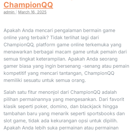
ChampionQQ
admin
|
March 16, 2025
Apakah Anda mencari pengalaman bermain game
online yang terbaik? Tidak terlihat lagi dari
ChampionQQ, platform game online terkemuka yang
menawarkan berbagai macam game untuk pemain dari
semua tingkat keterampilan. Apakah Anda seorang
gamer biasa yang ingin bersenang -senang atau pemain
kompetitif yang mencari tantangan, ChampionQQ
memiliki sesuatu untuk semua orang.
Salah satu fitur menonjol dari ChampionQQ adalah
pilihan permainannya yang mengesankan. Dari favorit
klasik seperti poker, domino, dan blackjack hingga
tambahan baru yang menarik seperti sportsbooks dan
slot game, tidak ada kekurangan opsi untuk dipilih.
Apakah Anda lebih suka permainan atau permainan