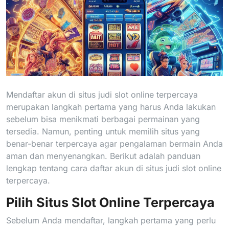
Mendaftar akun di situs judi slot online terpercaya
merupakan langkah pertama yang harus Anda lakukan
sebelum bisa menikmati berbagai permainan yang
tersedia. Namun, penting untuk memilih situs yang
benar-benar terpercaya agar pengalaman bermain Anda
aman dan menyenangkan. Berikut adalah panduan
lengkap tentang cara daftar akun di situs judi slot online
terpercaya.
Pilih Situs Slot Online Terpercaya
Sebelum Anda mendaftar, langkah pertama yang perlu