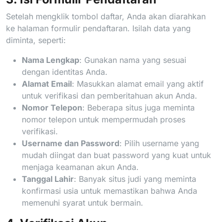
Setelah mengklik tombol daftar, Anda akan diarahkan
ke halaman formulir pendaftaran. Isilah data yang
diminta, seperti:
Nama Lengkap
: Gunakan nama yang sesuai
dengan identitas Anda.
Alamat Email
: Masukkan alamat email yang aktif
untuk verifikasi dan pemberitahuan akun Anda.
Nomor Telepon
: Beberapa situs juga meminta
nomor telepon untuk mempermudah proses
verifikasi.
Username dan Password
: Pilih username yang
mudah diingat dan buat password yang kuat untuk
menjaga keamanan akun Anda.
Tanggal Lahir
: Banyak situs judi yang meminta
konfirmasi usia untuk memastikan bahwa Anda
memenuhi syarat untuk bermain.