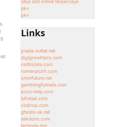
situs slot online terpercaya
pkv
pkv
ih
Links
i
ng
prada-outlet.net
iap
digigrowthpro.com
colttrickle.com
runnerpickfr.com
omnifuture.net
gamblingfunnels.com
pcos-help.com
btfutsal.com
codirop.com
ghosts-uk.net
askdono.com
techonly.top