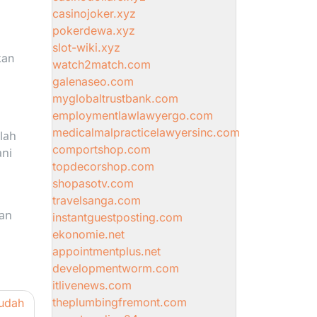
casinojoker.xyz
pokerdewa.xyz
slot-wiki.xyz
kan
watch2match.com
galenaseo.com
myglobaltrustbank.com
employmentlawlawyergo.com
medicalmalpracticelawyersinc.com
lah
comportshop.com
ani
topdecorshop.com
shopasotv.com
travelsanga.com
han
instantguestposting.com
ekonomie.net
appointmentplus.net
developmentworm.com
itlivenews.com
theplumbingfremont.com
Mudah