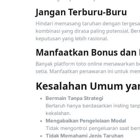
Jangan Terburu-Buru
Hindari memasang taruhan dengan tergesa
kombinasi yang dirasa paling potensial. 
keputusan yang lebih rasional.
Manfaatkan Bonus dan 
Banyak platform toto online menawarkan 
setia. Manfaatkan penawaran ini untuk m
Kesalahan Umum yan
Bermain Tanpa Strategi
Bertaruh hanya berdasarkan insting tan
kekalahan.
Mengabaikan Pengelolaan Modal
Tidak mengontrol pengeluaran saat ber
Tidak Memahami Jenis Taruhan