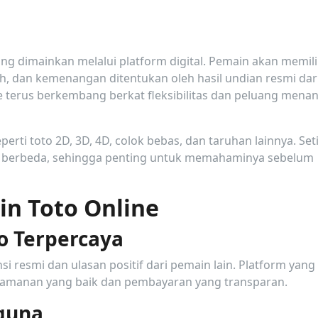
ng dimainkan melalui platform digital. Pemain akan memil
ih, dan kemenangan ditentukan oleh hasil undian resmi dar
e terus berkembang berkat fleksibilitas dan peluang mena
perti toto 2D, 3D, 4D, colok bebas, dan taruhan lainnya. Set
g berbeda, sehingga penting untuk memahaminya sebelum
n Toto Online
o Terpercaya
nsi resmi dan ulasan positif dari pemain lain. Platform yang
eamanan yang baik dan pembayaran yang transparan.
guna