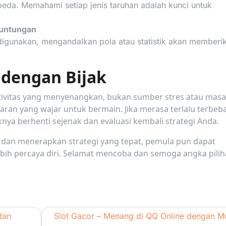
rbeda. Memahami setiap jenis taruhan adalah kunci untuk
runtungan
igunakan, mengandalkan pola atau statistik akan memberi
 dengan Bijak
tivitas yang menyenangkan, bukan sumber stres atau masa
aran yang wajar untuk bermain. Jika merasa terlalu terbeb
nya berhenti sejenak dan evaluasi kembali strategi Anda.
an menerapkan strategi yang tepat, pemula pun dapat
bih percaya diri. Selamat mencoba dan semoga angka pili
dan
Slot Gacor – Menang di QQ Online dengan 