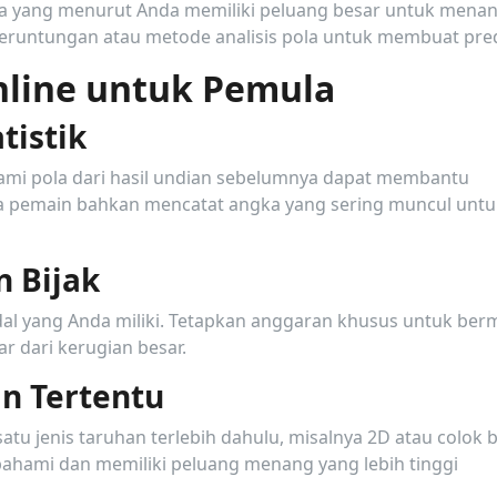
ka yang menurut Anda memiliki peluang besar untuk menan
untungan atau metode analisis pola untuk membuat pred
nline untuk Pemula
tistik
ami pola dari hasil undian sebelumnya dapat membantu
pa pemain bahkan mencatat angka yang sering muncul untu
 Bijak
al yang Anda miliki. Tetapkan anggaran khusus untuk ber
ar dari kerugian besar.
an Tertentu
tu jenis taruhan terlebih dahulu, misalnya 2D atau colok 
pahami dan memiliki peluang menang yang lebih tinggi