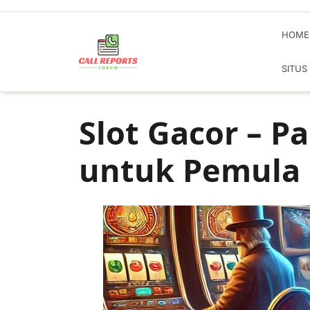
Skip
to
HOME
content
SITUS
Slot Gacor – P
untuk Pemula