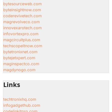
bytesourceweb.com
byteinsightnow.com
coderevivetech.com
magrevolveco.com
innovexarotech.com
infovortexpro.com
magcircuitplus.com
techscopeitnow.com
bytetronixnet.com
bytejetxpert.com
maginspectco.com
magdynogo.com
Links
techtronixhq.com
infogadgethub.com
codelinkitpro.com