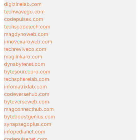
digizinelab.com
techwavego.com
codepulsex.com
techscopetech.com
magdynoweb.com
innovexaroweb.com
techreviveco.com
maglinkaro.com
dynabytenet.com
bytesourcepro.com
techspherelab.com
infomatrixlab.com
codeversehub.com
byteverseweb.com
magconnecthub.com
byteboostgenius.com
synapsegoplus.com
infopedianet.com
codepulsenet.com