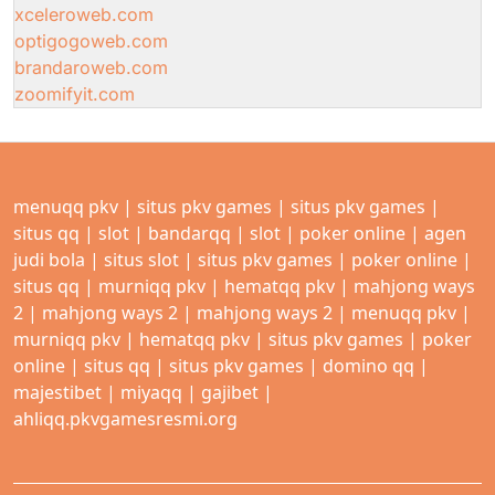
xceleroweb.com
optigogoweb.com
brandaroweb.com
zoomifyit.com
menuqq pkv
|
situs pkv games
|
situs pkv games
|
situs qq
|
slot
|
bandarqq
|
slot
|
poker online
|
agen
judi bola
|
situs slot
|
situs pkv games
|
poker online
|
situs qq
|
murniqq pkv
|
hematqq pkv
|
mahjong ways
2
|
mahjong ways 2
|
mahjong ways 2
|
menuqq pkv
|
murniqq pkv
|
hematqq pkv
|
situs pkv games
|
poker
online
|
situs qq
|
situs pkv games
|
domino qq
|
majestibet
|
miyaqq
|
gajibet
|
ahliqq.pkvgamesresmi.org