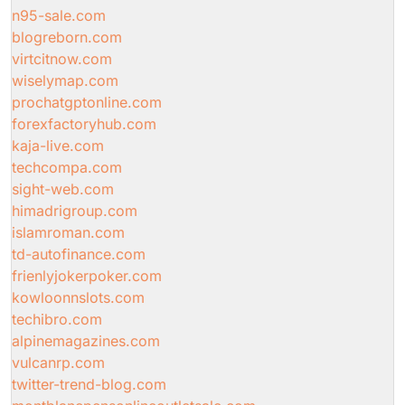
n95-sale.com
blogreborn.com
virtcitnow.com
wiselymap.com
prochatgptonline.com
forexfactoryhub.com
kaja-live.com
techcompa.com
sight-web.com
himadrigroup.com
islamroman.com
td-autofinance.com
frienlyjokerpoker.com
kowloonnslots.com
techibro.com
alpinemagazines.com
vulcanrp.com
twitter-trend-blog.com