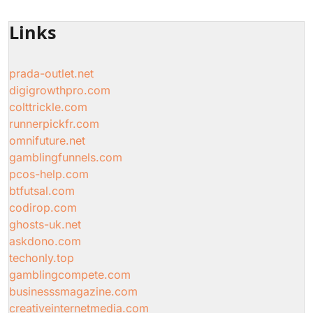
Links
prada-outlet.net
digigrowthpro.com
colttrickle.com
runnerpickfr.com
omnifuture.net
gamblingfunnels.com
pcos-help.com
btfutsal.com
codirop.com
ghosts-uk.net
askdono.com
techonly.top
gamblingcompete.com
businesssmagazine.com
creativeinternetmedia.com