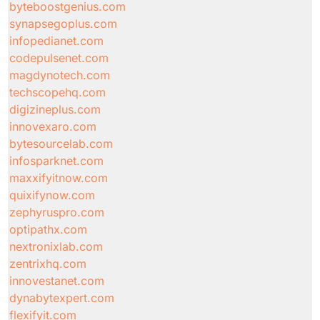
byteboostgenius.com
synapsegoplus.com
infopedianet.com
codepulsenet.com
magdynotech.com
techscopehq.com
digizineplus.com
innovexaro.com
bytesourcelab.com
infosparknet.com
maxxifyitnow.com
quixifynow.com
zephyruspro.com
optipathx.com
nextronixlab.com
zentrixhq.com
innovestanet.com
dynabytexpert.com
flexifyit.com