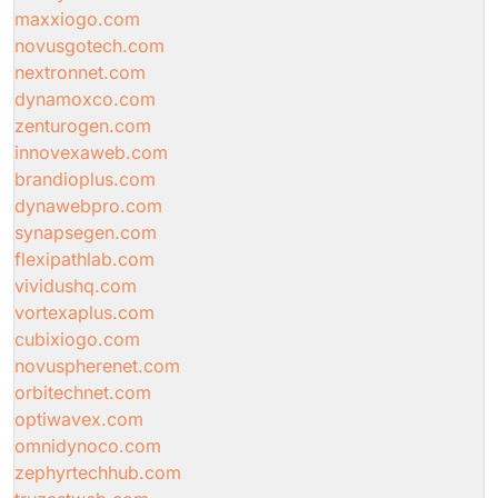
maxxiogo.com
novusgotech.com
nextronnet.com
dynamoxco.com
zenturogen.com
innovexaweb.com
brandioplus.com
dynawebpro.com
synapsegen.com
flexipathlab.com
vividushq.com
vortexaplus.com
cubixiogo.com
novuspherenet.com
orbitechnet.com
optiwavex.com
omnidynoco.com
zephyrtechhub.com