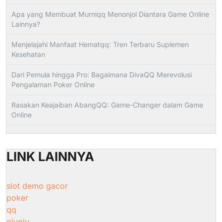
Apa yang Membuat Murniqq Menonjol Diantara Game Online
Lainnya?
Menjelajahi Manfaat Hematqq: Tren Terbaru Suplemen
Kesehatan
Dari Pemula hingga Pro: Bagaimana DivaQQ Merevolusi
Pengalaman Poker Online
Rasakan Keajaiban AbangQQ: Game-Changer dalam Game
Online
LINK LAINNYA
slot demo gacor
poker
qq
qiuqiu