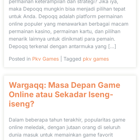
permainan keterampilan dan strategi? Jika iya,
maka Depoqq mungkin bisa menjadi pilihan tepat
untuk Anda. Depoqq adalah platform permainan
online populer yang menawarkan berbagai macam
permainan kasino, permainan kartu, dan pilihan
menarik lainnya untuk dinikmati para pemain.
Depoqq terkenal dengan antarmuka yang […]
Posted in
Pkv Games
|
Tagged
pkv games
Wargaqq: Masa Depan Game
Online atau Sekadar Iseng-
iseng?
Dalam beberapa tahun terakhir, popularitas game
online meledak, dengan jutaan orang di seluruh
dunia masuk untuk memainkan game favorit