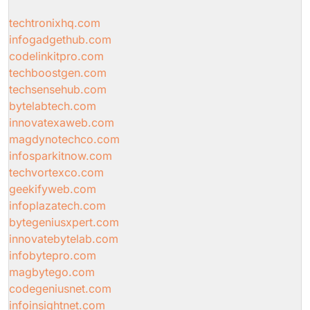
techtronixhq.com
infogadgethub.com
codelinkitpro.com
techboostgen.com
techsensehub.com
bytelabtech.com
innovatexaweb.com
magdynotechco.com
infosparkitnow.com
techvortexco.com
geekifyweb.com
infoplazatech.com
bytegeniusxpert.com
innovatebytelab.com
infobytepro.com
magbytego.com
codegeniusnet.com
infoinsightnet.com