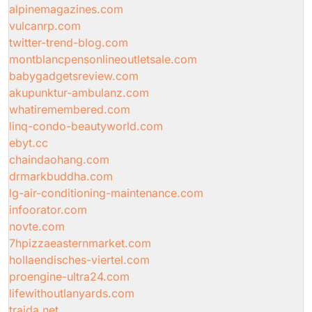
alpinemagazines.com
vulcanrp.com
twitter-trend-blog.com
montblancpensonlineoutletsale.com
babygadgetsreview.com
akupunktur-ambulanz.com
whatiremembered.com
linq-condo-beautyworld.com
ebyt.cc
chaindaohang.com
drmarkbuddha.com
lg-air-conditioning-maintenance.com
infoorator.com
novte.com
7hpizzaeasternmarket.com
hollaendisches-viertel.com
proengine-ultra24.com
lifewithoutlanyards.com
traida.net