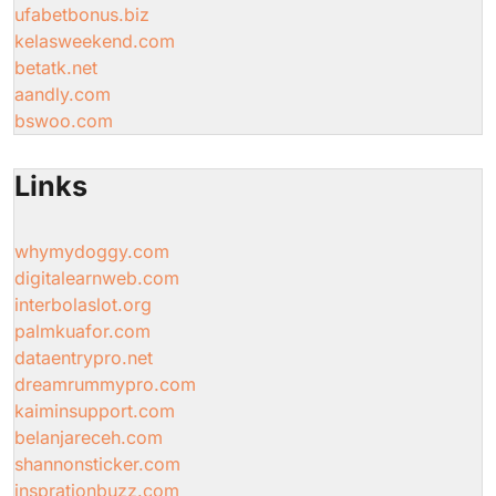
ufabetbonus.biz
kelasweekend.com
betatk.net
aandly.com
bswoo.com
Links
whymydoggy.com
digitalearnweb.com
interbolaslot.org
palmkuafor.com
dataentrypro.net
dreamrummypro.com
kaiminsupport.com
belanjareceh.com
shannonsticker.com
insprationbuzz.com