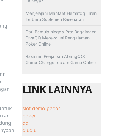
Lainnya?
Menjelajahi Manfaat Hematqq: Tren
Terbaru Suplemen Kesehatan
ang
Dari Pemula hingga Pro: Bagaimana
DivaQQ Merevolusi Pengalaman
a
Poker Online
Rasakan Keajaiban AbangQQ:
Game-Changer dalam Game Online
if
h
LINK LAINNYA
ngan
untuk
slot demo gacor
akan
poker
ndungi
qq
anyaan
qiuqiu