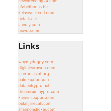
newstrending24.com
ufabetbonus.biz
kelasweekend.com
betatk.net
aandly.com
bswoo.com
Links
whymydoggy.com
digitalearnweb.com
interbolaslot.org
palmkuafor.com
dataentrypro.net
dreamrummypro.com
kaiminsupport.com
belanjareceh.com
shannonsticker.com