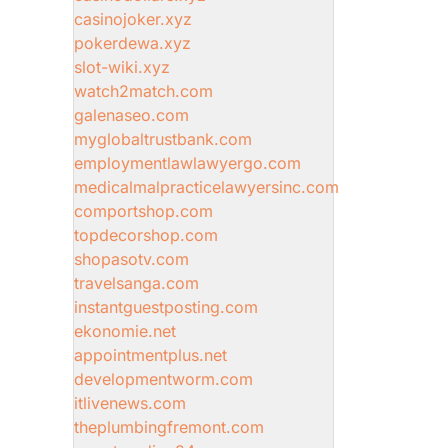
casinojoker.xyz
pokerdewa.xyz
slot-wiki.xyz
watch2match.com
galenaseo.com
myglobaltrustbank.com
employmentlawlawyergo.com
medicalmalpracticelawyersinc.com
comportshop.com
topdecorshop.com
shopasotv.com
travelsanga.com
instantguestposting.com
ekonomie.net
appointmentplus.net
developmentworm.com
itlivenews.com
theplumbingfremont.com