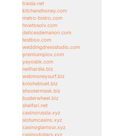
traida.net
kitchandhoney.com
metro-bistro.com
howtosolv.com
delicesdemanon.com
testboo.com
weddingdressstudio.com
premiumplox.com
yayosbk.com
neilhardie.biz
webmoneysurf.biz
kolohebluet.biz
shootermask.biz
busterwheel.biz
shelfari.net
casinorussia.xyz
slotumcasino.xyz
casinoglamour.xyz
casinodollars.xyz