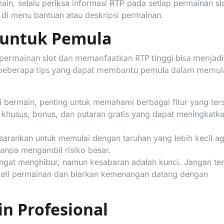
ain, selalu periksa informasi RTP pada setiap permainan slo
n di menu bantuan atau deskripsi permainan.
8 untuk Pemula
permainan slot dan memanfaatkan RTP tinggi bisa menjadi
 beberapa tips yang dapat membantu pemula dalam memul
i bermain, penting untuk memahami berbagai fitur yang ter
l khusus, bonus, dan putaran gratis yang dapat meningkatk
isarankan untuk memulai dengan taruhan yang lebih kecil a
npa mengambil risiko besar.
sangat menghibur, namun kesabaran adalah kunci. Jangan te
ati permainan dan biarkan kemenangan datang dengan
n Profesional