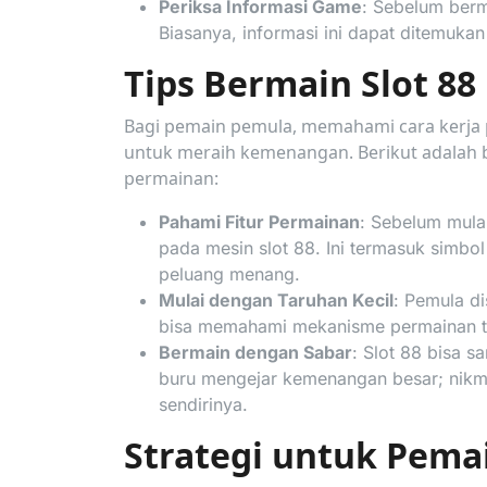
Periksa Informasi Game
: Sebelum berm
Biasanya, informasi ini dapat ditemuka
Tips Bermain Slot 8
Bagi pemain pemula, memahami cara kerja 
untuk meraih kemenangan. Berikut adalah
permainan:
Pahami Fitur Permainan
: Sebelum mula
pada mesin slot 88. Ini termasuk simbo
peluang menang.
Mulai dengan Taruhan Kecil
: Pemula d
bisa memahami mekanisme permainan ta
Bermain dengan Sabar
: Slot 88 bisa 
buru mengejar kemenangan besar; nikm
sendirinya.
Strategi untuk Pemai