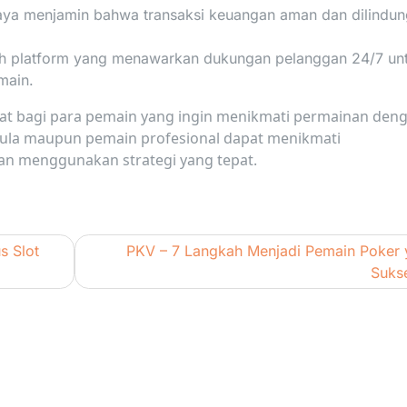
caya menjamin bahwa transaksi keuangan aman dan dilindun
hlah platform yang menawarkan dukungan pelanggan 24/7 un
main.
epat bagi para pemain yang ingin menikmati permainan den
mula maupun pemain profesional dapat menikmati
an menggunakan strategi yang tepat.
s Slot
PKV – 7 Langkah Menjadi Pemain Poker
Suks