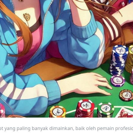
lot yang paling banyak dimainkan, baik oleh pemain profesi