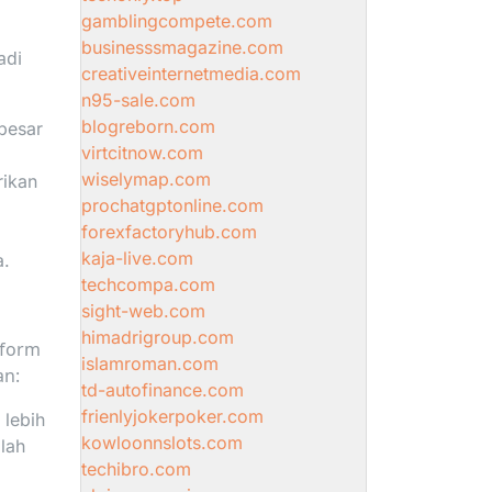
gamblingcompete.com
businesssmagazine.com
adi
creativeinternetmedia.com
n95-sale.com
blogreborn.com
 besar
virtcitnow.com
wiselymap.com
rikan
prochatgptonline.com
forexfactoryhub.com
kaja-live.com
a.
techcompa.com
sight-web.com
himadrigroup.com
tform
islamroman.com
an:
td-autofinance.com
frienlyjokerpoker.com
 lebih
kowloonnslots.com
lah
techibro.com