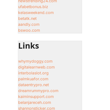
newstrending24.com
ufabetbonus.biz
kelasweekend.com
betatk.net
aandly.com
bswoo.com
Links
whymydoggy.com
digitalearnweb.com
interbolaslot.org
palmkuafor.com
dataentrypro.net
dreamrummypro.com
kaiminsupport.com
belanjareceh.com
shannonsticker.com