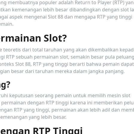
ang membuatnya populer adalah Return to Player (RTP) ya
atkan kemenangan lebih besar dibandingkan dengan slot la
bagai aspek mengenai Slot 88 dan mengapa RTP yang tinggi
emain.
ermainan Slot?
se teoretis dari total taruhan yang akan dikembalikan kepa
gi RTP sebuah permainan slot, semakin besar pula peluan
eks Slot 88, RTP yang tinggi berarti bahwa pemain dapat
ian besar dari taruhan mereka dalam jangka panjang.
ng?
uhi keputusan seorang pemain untuk memilih mesin slot
i permainan dengan RTP tinggi karena ini memberikan pel
ngan RTP yang tinggi, permainan akan lebih adil dan mem
emenangan yang lebih besar.
dengan RTP Tinggi