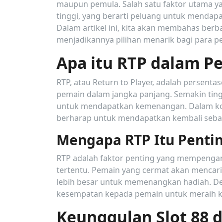
maupun pemula. Salah satu faktor utama y
tinggi, yang berarti peluang untuk mendap
Dalam artikel ini, kita akan membahas ber
menjadikannya pilihan menarik bagi para p
Apa itu RTP dalam P
RTP, atau Return to Player, adalah persenta
pemain dalam jangka panjang. Semakin ting
untuk mendapatkan kemenangan. Dalam kont
berharap untuk mendapatkan kembali sebag
Mengapa RTP Itu Penti
RTP adalah faktor penting yang mempengar
tertentu. Pemain yang cermat akan mencar
lebih besar untuk memenangkan hadiah. De
kesempatan kepada pemain untuk meraih k
Keunggulan Slot 88 