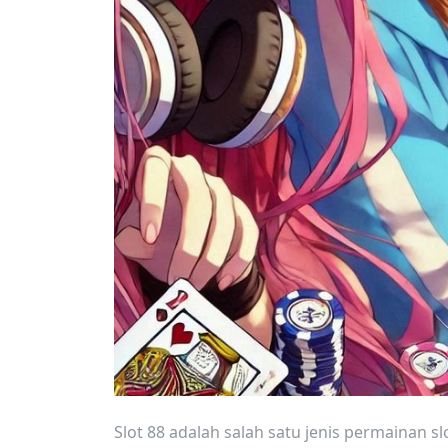
Slot 88 adalah salah satu jenis permainan s