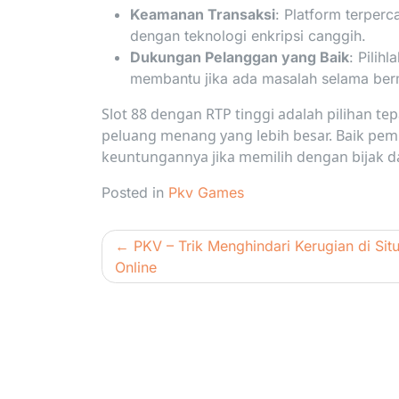
Keamanan Transaksi
: Platform terper
dengan teknologi enkripsi canggih.
Dukungan Pelanggan yang Baik
: Pili
membantu jika ada masalah selama ber
Slot 88 dengan RTP tinggi adalah pilihan t
peluang menang yang lebih besar. Baik pe
keuntungannya jika memilih dengan bijak d
Posted in
Pkv Games
Post
PKV – Trik Menghindari Kerugian di Situ
Online
navigation