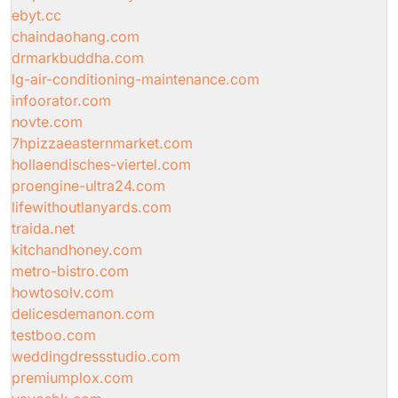
ebyt.cc
chaindaohang.com
drmarkbuddha.com
lg-air-conditioning-maintenance.com
infoorator.com
novte.com
7hpizzaeasternmarket.com
hollaendisches-viertel.com
proengine-ultra24.com
lifewithoutlanyards.com
traida.net
kitchandhoney.com
metro-bistro.com
howtosolv.com
delicesdemanon.com
testboo.com
weddingdressstudio.com
premiumplox.com