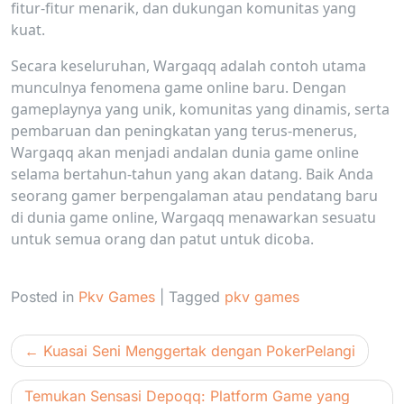
fitur-fitur menarik, dan dukungan komunitas yang
kuat.
Secara keseluruhan, Wargaqq adalah contoh utama
munculnya fenomena game online baru. Dengan
gameplaynya yang unik, komunitas yang dinamis, serta
pembaruan dan peningkatan yang terus-menerus,
Wargaqq akan menjadi andalan dunia game online
selama bertahun-tahun yang akan datang. Baik Anda
seorang gamer berpengalaman atau pendatang baru
di dunia game online, Wargaqq menawarkan sesuatu
untuk semua orang dan patut untuk dicoba.
Posted in
Pkv Games
|
Tagged
pkv games
Post
Kuasai Seni Menggertak dengan PokerPelangi
navigation
Temukan Sensasi Depoqq: Platform Game yang