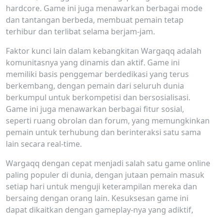
hardcore. Game ini juga menawarkan berbagai mode
dan tantangan berbeda, membuat pemain tetap
terhibur dan terlibat selama berjam-jam.
Faktor kunci lain dalam kebangkitan Wargaqq adalah
komunitasnya yang dinamis dan aktif. Game ini
memiliki basis penggemar berdedikasi yang terus
berkembang, dengan pemain dari seluruh dunia
berkumpul untuk berkompetisi dan bersosialisasi.
Game ini juga menawarkan berbagai fitur sosial,
seperti ruang obrolan dan forum, yang memungkinkan
pemain untuk terhubung dan berinteraksi satu sama
lain secara real-time.
Wargaqq dengan cepat menjadi salah satu game online
paling populer di dunia, dengan jutaan pemain masuk
setiap hari untuk menguji keterampilan mereka dan
bersaing dengan orang lain. Kesuksesan game ini
dapat dikaitkan dengan gameplay-nya yang adiktif,