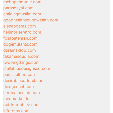
thebapehoodie.com
parasosyal.com
enticingmuslim.com
goodhealthsoundwealth.com
elenapoems.com
hellmouseretro.com
fcsabatehran.com
dogemutants.com
duramaxtop.com
takamasoudia.com
twdoingthings.com
stellabluedesignsco.com
paulsauthor.com
desirablecodeful.com
flexigennet.com
heronameclub.com
medmarket.io
outdoortablez.com
infotomy.com