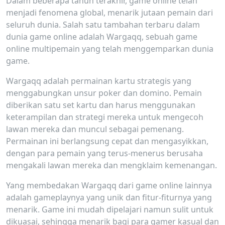
Dalam beberapa tahun terakhir, game online telah
menjadi fenomena global, menarik jutaan pemain dari
seluruh dunia. Salah satu tambahan terbaru dalam
dunia game online adalah Wargaqq, sebuah game
online multipemain yang telah menggemparkan dunia
game.
Wargaqq adalah permainan kartu strategis yang
menggabungkan unsur poker dan domino. Pemain
diberikan satu set kartu dan harus menggunakan
keterampilan dan strategi mereka untuk mengecoh
lawan mereka dan muncul sebagai pemenang.
Permainan ini berlangsung cepat dan mengasyikkan,
dengan para pemain yang terus-menerus berusaha
mengakali lawan mereka dan mengklaim kemenangan.
Yang membedakan Wargaqq dari game online lainnya
adalah gameplaynya yang unik dan fitur-fiturnya yang
menarik. Game ini mudah dipelajari namun sulit untuk
dikuasai, sehingga menarik bagi para gamer kasual dan