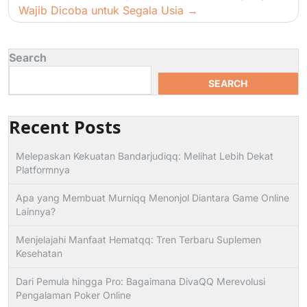
Wajib Dicoba untuk Segala Usia
Search
SEARCH
Recent Posts
Melepaskan Kekuatan Bandarjudiqq: Melihat Lebih Dekat
Platformnya
Apa yang Membuat Murniqq Menonjol Diantara Game Online
Lainnya?
Menjelajahi Manfaat Hematqq: Tren Terbaru Suplemen
Kesehatan
Dari Pemula hingga Pro: Bagaimana DivaQQ Merevolusi
Pengalaman Poker Online