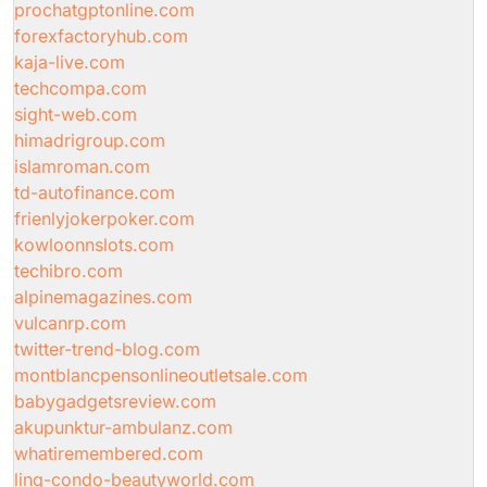
prochatgptonline.com
forexfactoryhub.com
kaja-live.com
techcompa.com
sight-web.com
himadrigroup.com
islamroman.com
td-autofinance.com
frienlyjokerpoker.com
kowloonnslots.com
techibro.com
alpinemagazines.com
vulcanrp.com
twitter-trend-blog.com
montblancpensonlineoutletsale.com
babygadgetsreview.com
akupunktur-ambulanz.com
whatiremembered.com
linq-condo-beautyworld.com