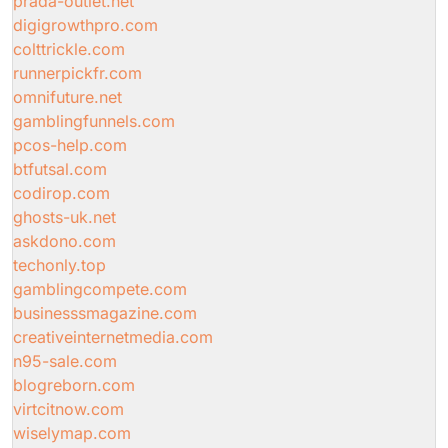
prada-outlet.net
digigrowthpro.com
colttrickle.com
runnerpickfr.com
omnifuture.net
gamblingfunnels.com
pcos-help.com
btfutsal.com
codirop.com
ghosts-uk.net
askdono.com
techonly.top
gamblingcompete.com
businesssmagazine.com
creativeinternetmedia.com
n95-sale.com
blogreborn.com
virtcitnow.com
wiselymap.com