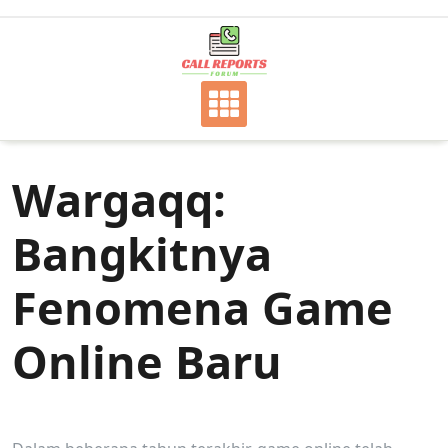
Skip
to
content
Wargaqq:
Bangkitnya
Fenomena Game
Online Baru