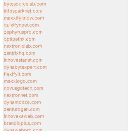
bytesourcelab.com
infosparknet.com
maxxifyitnow.com
quixifynow.com
zephyruspro.com
optipathx.com
nextronixlab.com
zentrixhq.com
innovestanet.com
dynabytexpert.com
flexifyit.com
maxxiogo.com
novusgotech.com
nextronnet.com
dynamoxco.com
zenturogen.com
innovexaweb.com
brandioplus.com
dynawebpro.com