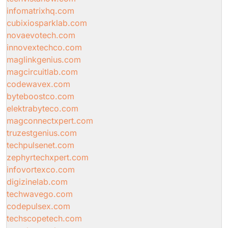
infomatrixhq.com
cubixiosparklab.com
novaevotech.com
innovextechco.com
maglinkgenius.com
magcircuitlab.com
codewavex.com
byteboostco.com
elektrabyteco.com
magconnectxpert.com
truzestgenius.com
techpulsenet.com
zephyrtechxpert.com
infovortexco.com
digizinelab.com
techwavego.com
codepulsex.com
techscopetech.com