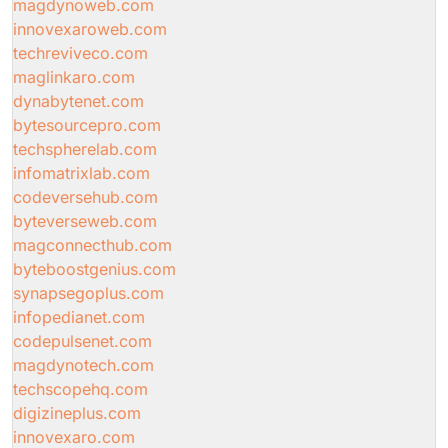
magdynoweb.com
innovexaroweb.com
techreviveco.com
maglinkaro.com
dynabytenet.com
bytesourcepro.com
techspherelab.com
infomatrixlab.com
codeversehub.com
byteverseweb.com
magconnecthub.com
byteboostgenius.com
synapsegoplus.com
infopedianet.com
codepulsenet.com
magdynotech.com
techscopehq.com
digizineplus.com
innovexaro.com