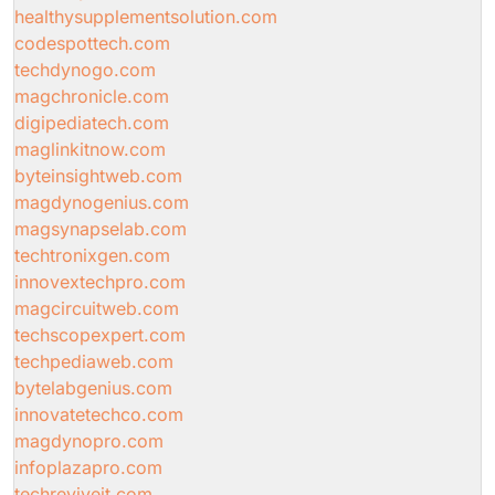
healthysupplementsolution.com
codespottech.com
techdynogo.com
magchronicle.com
digipediatech.com
maglinkitnow.com
byteinsightweb.com
magdynogenius.com
magsynapselab.com
techtronixgen.com
innovextechpro.com
magcircuitweb.com
techscopexpert.com
techpediaweb.com
bytelabgenius.com
innovatetechco.com
magdynopro.com
infoplazapro.com
techreviveit.com