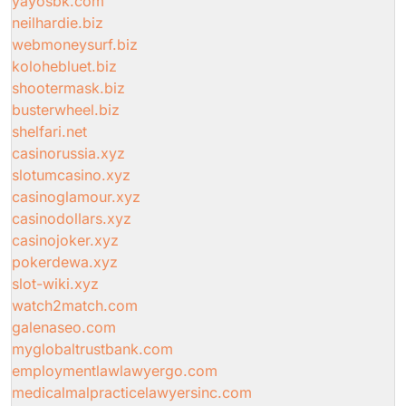
yayosbk.com
neilhardie.biz
webmoneysurf.biz
kolohebluet.biz
shootermask.biz
busterwheel.biz
shelfari.net
casinorussia.xyz
slotumcasino.xyz
casinoglamour.xyz
casinodollars.xyz
casinojoker.xyz
pokerdewa.xyz
slot-wiki.xyz
watch2match.com
galenaseo.com
myglobaltrustbank.com
employmentlawlawyergo.com
medicalmalpracticelawyersinc.com