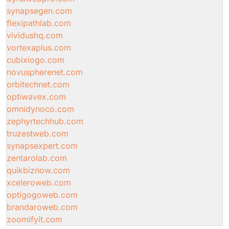
synapsegen.com
flexipathlab.com
vividushq.com
vortexaplus.com
cubixiogo.com
novuspherenet.com
orbitechnet.com
optiwavex.com
omnidynoco.com
zephyrtechhub.com
truzestweb.com
synapsexpert.com
zentarolab.com
quikbiznow.com
xceleroweb.com
optigogoweb.com
brandaroweb.com
zoomifyit.com