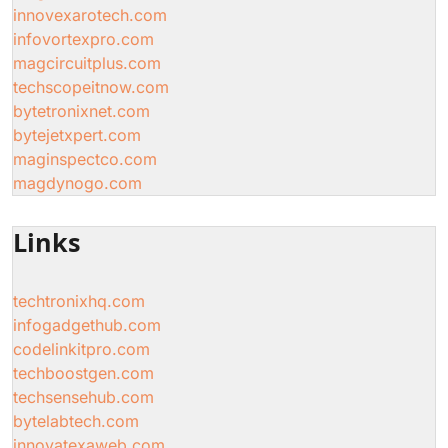
innovexarotech.com
infovortexpro.com
magcircuitplus.com
techscopeitnow.com
bytetronixnet.com
bytejetxpert.com
maginspectco.com
magdynogo.com
Links
techtronixhq.com
infogadgethub.com
codelinkitpro.com
techboostgen.com
techsensehub.com
bytelabtech.com
innovatexaweb.com