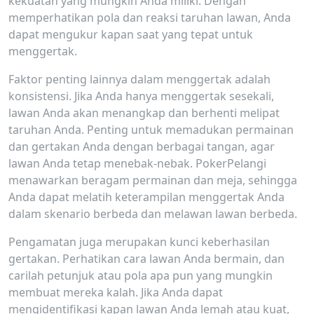
kekuatan yang mungkin Anda miliki. Dengan
memperhatikan pola dan reaksi taruhan lawan, Anda
dapat mengukur kapan saat yang tepat untuk
menggertak.
Faktor penting lainnya dalam menggertak adalah
konsistensi. Jika Anda hanya menggertak sesekali,
lawan Anda akan menangkap dan berhenti melipat
taruhan Anda. Penting untuk memadukan permainan
dan gertakan Anda dengan berbagai tangan, agar
lawan Anda tetap menebak-nebak. PokerPelangi
menawarkan beragam permainan dan meja, sehingga
Anda dapat melatih keterampilan menggertak Anda
dalam skenario berbeda dan melawan lawan berbeda.
Pengamatan juga merupakan kunci keberhasilan
gertakan. Perhatikan cara lawan Anda bermain, dan
carilah petunjuk atau pola apa pun yang mungkin
membuat mereka kalah. Jika Anda dapat
mengidentifikasi kapan lawan Anda lemah atau kuat,