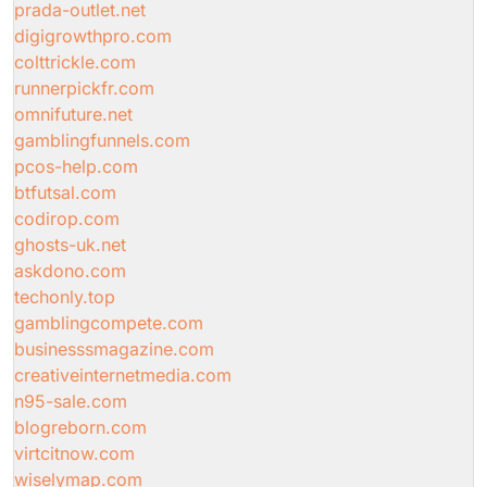
prada-outlet.net
digigrowthpro.com
colttrickle.com
runnerpickfr.com
omnifuture.net
gamblingfunnels.com
pcos-help.com
btfutsal.com
codirop.com
ghosts-uk.net
askdono.com
techonly.top
gamblingcompete.com
businesssmagazine.com
creativeinternetmedia.com
n95-sale.com
blogreborn.com
virtcitnow.com
wiselymap.com