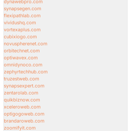
dynawebpro.com
synapsegen.com
flexipathlab.com
vividushq.com
vortexaplus.com
cubixiogo.com
novuspherenet.com
orbitechnet.com
optiwavex.com
omnidynoco.com
zephyrtechhub.com
truzestweb.com
synapsexpert.com
zentarolab.com
quikbiznow.com
xceleroweb.com
optigogoweb.com
brandaroweb.com
zoomifyit.com