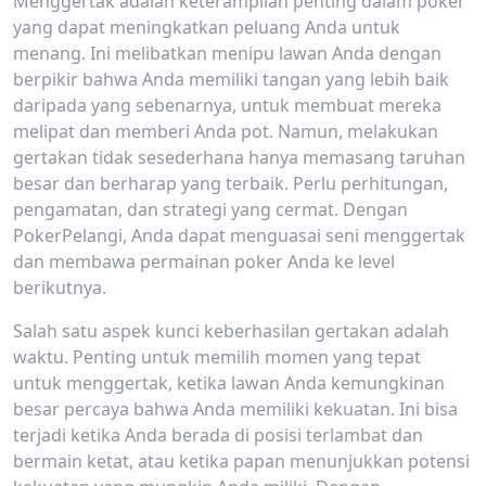
Menggertak adalah keterampilan penting dalam poker
yang dapat meningkatkan peluang Anda untuk
menang. Ini melibatkan menipu lawan Anda dengan
berpikir bahwa Anda memiliki tangan yang lebih baik
daripada yang sebenarnya, untuk membuat mereka
melipat dan memberi Anda pot. Namun, melakukan
gertakan tidak sesederhana hanya memasang taruhan
besar dan berharap yang terbaik. Perlu perhitungan,
pengamatan, dan strategi yang cermat. Dengan
PokerPelangi, Anda dapat menguasai seni menggertak
dan membawa permainan poker Anda ke level
berikutnya.
Salah satu aspek kunci keberhasilan gertakan adalah
waktu. Penting untuk memilih momen yang tepat
untuk menggertak, ketika lawan Anda kemungkinan
besar percaya bahwa Anda memiliki kekuatan. Ini bisa
terjadi ketika Anda berada di posisi terlambat dan
bermain ketat, atau ketika papan menunjukkan potensi