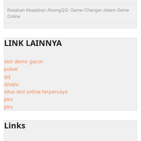
Rasakan Keajaiban AbangQQ: Game-Changer dalam Game
Online
LINK LAINNYA
slot demo gacor
poker
qq
qiuqiu
situs slot online terpercaya
pkv
pkv
Links