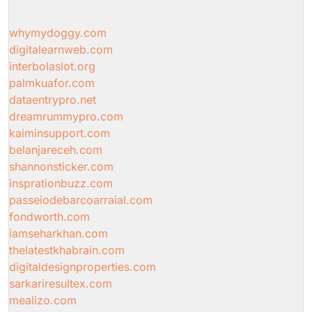
whymydoggy.com
digitalearnweb.com
interbolaslot.org
palmkuafor.com
dataentrypro.net
dreamrummypro.com
kaiminsupport.com
belanjareceh.com
shannonsticker.com
insprationbuzz.com
passeiodebarcoarraial.com
fondworth.com
iamseharkhan.com
thelatestkhabrain.com
digitaldesignproperties.com
sarkariresultex.com
mealizo.com