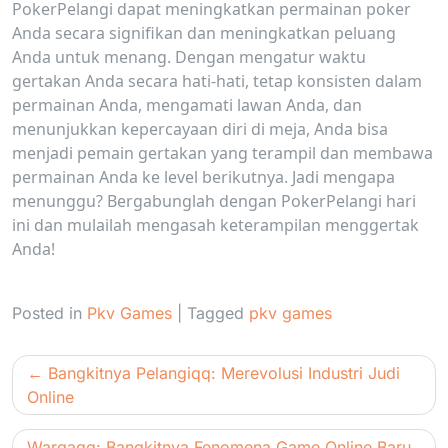
PokerPelangi dapat meningkatkan permainan poker
Anda secara signifikan dan meningkatkan peluang
Anda untuk menang. Dengan mengatur waktu
gertakan Anda secara hati-hati, tetap konsisten dalam
permainan Anda, mengamati lawan Anda, dan
menunjukkan kepercayaan diri di meja, Anda bisa
menjadi pemain gertakan yang terampil dan membawa
permainan Anda ke level berikutnya. Jadi mengapa
menunggu? Bergabunglah dengan PokerPelangi hari
ini dan mulailah mengasah keterampilan menggertak
Anda!
Posted in
Pkv Games
|
Tagged
pkv games
Post
Bangkitnya Pelangiqq: Merevolusi Industri Judi
navigation
Online
Wargaqq: Bangkitnya Fenomena Game Online Baru