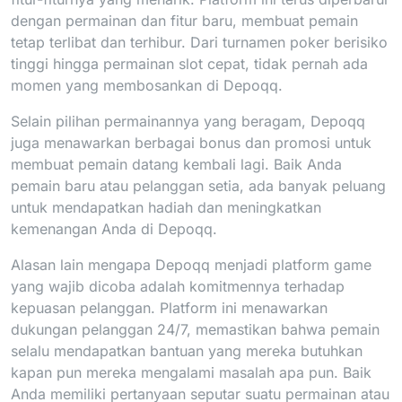
dengan permainan dan fitur baru, membuat pemain
tetap terlibat dan terhibur. Dari turnamen poker berisiko
tinggi hingga permainan slot cepat, tidak pernah ada
momen yang membosankan di Depoqq.
Selain pilihan permainannya yang beragam, Depoqq
juga menawarkan berbagai bonus dan promosi untuk
membuat pemain datang kembali lagi. Baik Anda
pemain baru atau pelanggan setia, ada banyak peluang
untuk mendapatkan hadiah dan meningkatkan
kemenangan Anda di Depoqq.
Alasan lain mengapa Depoqq menjadi platform game
yang wajib dicoba adalah komitmennya terhadap
kepuasan pelanggan. Platform ini menawarkan
dukungan pelanggan 24/7, memastikan bahwa pemain
selalu mendapatkan bantuan yang mereka butuhkan
kapan pun mereka mengalami masalah apa pun. Baik
Anda memiliki pertanyaan seputar suatu permainan atau