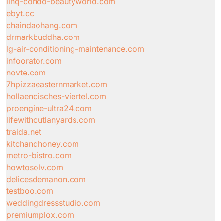
linq-condo-beautyworld.com
ebyt.cc
chaindaohang.com
drmarkbuddha.com
lg-air-conditioning-maintenance.com
infoorator.com
novte.com
7hpizzaeasternmarket.com
hollaendisches-viertel.com
proengine-ultra24.com
lifewithoutlanyards.com
traida.net
kitchandhoney.com
metro-bistro.com
howtosolv.com
delicesdemanon.com
testboo.com
weddingdressstudio.com
premiumplox.com