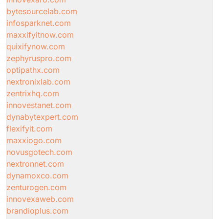
bytesourcelab.com
infosparknet.com
maxxifyitnow.com
quixifynow.com
zephyruspro.com
optipathx.com
nextronixlab.com
zentrixhq.com
innovestanet.com
dynabytexpert.com
flexifyit.com
maxxiogo.com
novusgotech.com
nextronnet.com
dynamoxco.com
zenturogen.com
innovexaweb.com
brandioplus.com