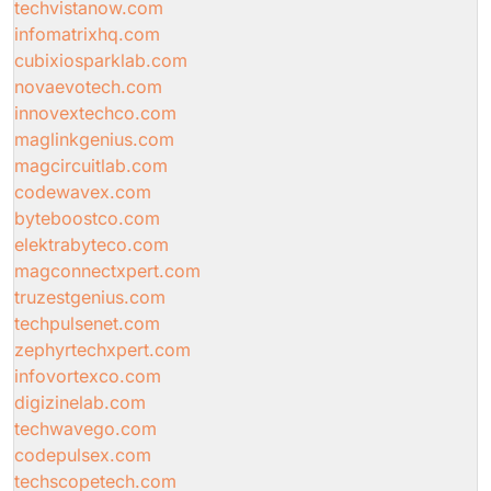
techvistanow.com
infomatrixhq.com
cubixiosparklab.com
novaevotech.com
innovextechco.com
maglinkgenius.com
magcircuitlab.com
codewavex.com
byteboostco.com
elektrabyteco.com
magconnectxpert.com
truzestgenius.com
techpulsenet.com
zephyrtechxpert.com
infovortexco.com
digizinelab.com
techwavego.com
codepulsex.com
techscopetech.com