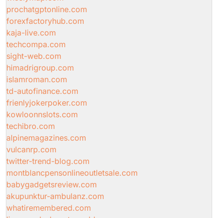
prochatgptonline.com
forexfactoryhub.com
kaja-live.com
techcompa.com
sight-web.com
himadrigroup.com
islamroman.com
td-autofinance.com
frienlyjokerpoker.com
kowloonnslots.com
techibro.com
alpinemagazines.com
vulcanrp.com
twitter-trend-blog.com
montblancpensonlineoutletsale.com
babygadgetsreview.com
akupunktur-ambulanz.com
whatiremembered.com