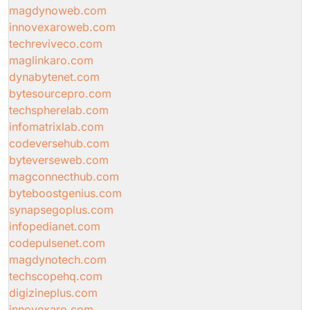
magdynoweb.com
innovexaroweb.com
techreviveco.com
maglinkaro.com
dynabytenet.com
bytesourcepro.com
techspherelab.com
infomatrixlab.com
codeversehub.com
byteverseweb.com
magconnecthub.com
byteboostgenius.com
synapsegoplus.com
infopedianet.com
codepulsenet.com
magdynotech.com
techscopehq.com
digizineplus.com
innovexaro.com