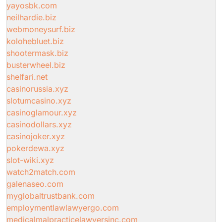
yayosbk.com
neilhardie.biz
webmoneysurf.biz
kolohebluet.biz
shootermask.biz
busterwheel.biz
shelfari.net
casinorussia.xyz
slotumcasino.xyz
casinoglamour.xyz
casinodollars.xyz
casinojoker.xyz
pokerdewa.xyz
slot-wiki.xyz
watch2match.com
galenaseo.com
myglobaltrustbank.com
employmentlawlawyergo.com
medicalmalpracticelawyersinc.com