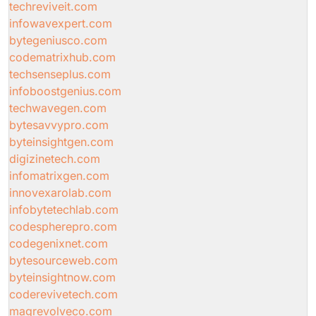
techreviveit.com
infowavexpert.com
bytegeniusco.com
codematrixhub.com
techsenseplus.com
infoboostgenius.com
techwavegen.com
bytesavvypro.com
byteinsightgen.com
digizinetech.com
infomatrixgen.com
innovexarolab.com
infobytetechlab.com
codespherepro.com
codegenixnet.com
bytesourceweb.com
byteinsightnow.com
coderevivetech.com
magrevolveco.com