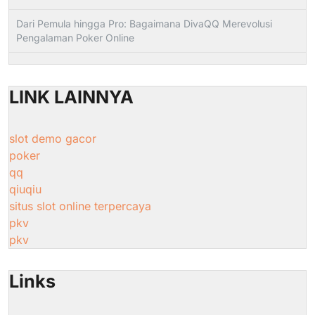
Dari Pemula hingga Pro: Bagaimana DivaQQ Merevolusi
Pengalaman Poker Online
LINK LAINNYA
slot demo gacor
poker
qq
qiuqiu
situs slot online terpercaya
pkv
pkv
Links