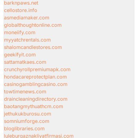
barknpaws.net
cellostore.info
asmediamaker.com
globalthoughtonline.com
moneiify.com
myyatchrentals.com
shalomcandlestores.com
geekifyit.com
sattamatkaes.com
crunchyrollpremiumapk.com
hondacareprotectplan.com
casinogamblingcasino.com
towtimenews.com
draincleaningdirectory.com
baotangmythuathcm.com
jethukukburosu.com
somniumforge.com
bloglibraries.com
luleburgaznakliyatfirmasi.com