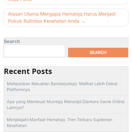
Alasan Utama Mengapa Hematqq Harus Menjadi
Pokok Rutinitas Kesehatan Anda
Search
SEARCH
Recent Posts
Melepaskan Kekuatan Bandarjudiqq: Melihat Lebih Dekat
Platformnya
Apa yang Membuat Murniqq Menonjol Diantara Game Online
Lainnya?
Menjelajahi Manfaat Hematqq: Tren Terbaru Suplemen
Kesehatan