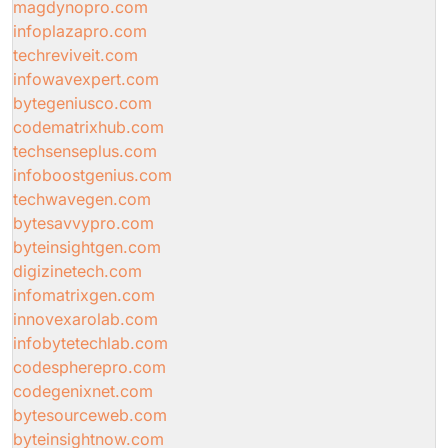
magdynopro.com
infoplazapro.com
techreviveit.com
infowavexpert.com
bytegeniusco.com
codematrixhub.com
techsenseplus.com
infoboostgenius.com
techwavegen.com
bytesavvypro.com
byteinsightgen.com
digizinetech.com
infomatrixgen.com
innovexarolab.com
infobytetechlab.com
codespherepro.com
codegenixnet.com
bytesourceweb.com
byteinsightnow.com