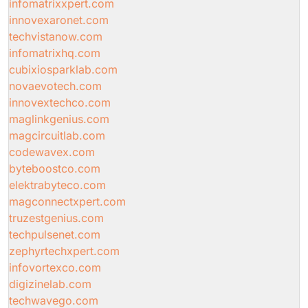
infomatrixxpert.com
innovexaronet.com
techvistanow.com
infomatrixhq.com
cubixiosparklab.com
novaevotech.com
innovextechco.com
maglinkgenius.com
magcircuitlab.com
codewavex.com
byteboostco.com
elektrabyteco.com
magconnectxpert.com
truzestgenius.com
techpulsenet.com
zephyrtechxpert.com
infovortexco.com
digizinelab.com
techwavego.com