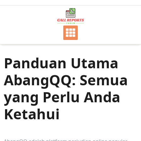
Skip
to
content
Panduan Utama
AbangQQ: Semua
yang Perlu Anda
Ketahui