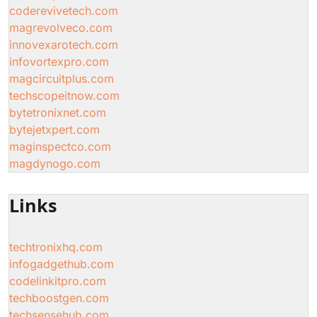
coderevivetech.com
magrevolveco.com
innovexarotech.com
infovortexpro.com
magcircuitplus.com
techscopeitnow.com
bytetronixnet.com
bytejetxpert.com
maginspectco.com
magdynogo.com
Links
techtronixhq.com
infogadgethub.com
codelinkitpro.com
techboostgen.com
techsensehub.com