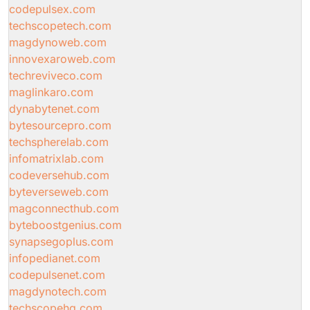
codepulsex.com
techscopetech.com
magdynoweb.com
innovexaroweb.com
techreviveco.com
maglinkaro.com
dynabytenet.com
bytesourcepro.com
techspherelab.com
infomatrixlab.com
codeversehub.com
byteverseweb.com
magconnecthub.com
byteboostgenius.com
synapsegoplus.com
infopedianet.com
codepulsenet.com
magdynotech.com
techscopehq.com