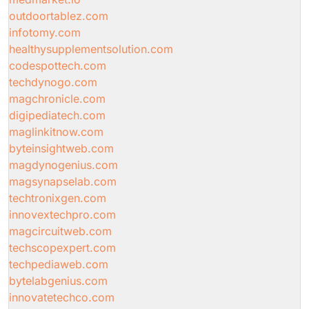
outdoortablez.com
infotomy.com
healthysupplementsolution.com
codespottech.com
techdynogo.com
magchronicle.com
digipediatech.com
maglinkitnow.com
byteinsightweb.com
magdynogenius.com
magsynapselab.com
techtronixgen.com
innovextechpro.com
magcircuitweb.com
techscopexpert.com
techpediaweb.com
bytelabgenius.com
innovatetechco.com