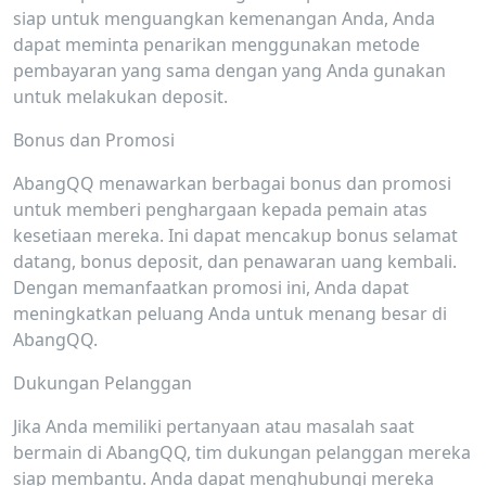
siap untuk menguangkan kemenangan Anda, Anda
dapat meminta penarikan menggunakan metode
pembayaran yang sama dengan yang Anda gunakan
untuk melakukan deposit.
Bonus dan Promosi
AbangQQ menawarkan berbagai bonus dan promosi
untuk memberi penghargaan kepada pemain atas
kesetiaan mereka. Ini dapat mencakup bonus selamat
datang, bonus deposit, dan penawaran uang kembali.
Dengan memanfaatkan promosi ini, Anda dapat
meningkatkan peluang Anda untuk menang besar di
AbangQQ.
Dukungan Pelanggan
Jika Anda memiliki pertanyaan atau masalah saat
bermain di AbangQQ, tim dukungan pelanggan mereka
siap membantu. Anda dapat menghubungi mereka