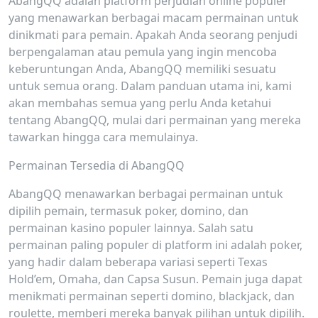
AbangQQ adalah platform perjudian online populer
yang menawarkan berbagai macam permainan untuk
dinikmati para pemain. Apakah Anda seorang penjudi
berpengalaman atau pemula yang ingin mencoba
keberuntungan Anda, AbangQQ memiliki sesuatu
untuk semua orang. Dalam panduan utama ini, kami
akan membahas semua yang perlu Anda ketahui
tentang AbangQQ, mulai dari permainan yang mereka
tawarkan hingga cara memulainya.
Permainan Tersedia di AbangQQ
AbangQQ menawarkan berbagai permainan untuk
dipilih pemain, termasuk poker, domino, dan
permainan kasino populer lainnya. Salah satu
permainan paling populer di platform ini adalah poker,
yang hadir dalam beberapa variasi seperti Texas
Hold’em, Omaha, dan Capsa Susun. Pemain juga dapat
menikmati permainan seperti domino, blackjack, dan
roulette, memberi mereka banyak pilihan untuk dipilih.