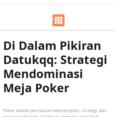
Skip
to
content
Di Dalam Pikiran
Datukqq: Strategi
Mendominasi
Meja Poker
Poker adalah permainan keterampilan, strategi, dan
perang psikologis. Salah satu pemain yang telah