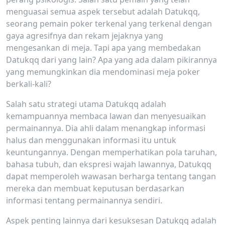
menguasai semua aspek tersebut adalah Datukqq,
seorang pemain poker terkenal yang terkenal dengan
gaya agresifnya dan rekam jejaknya yang
mengesankan di meja. Tapi apa yang membedakan
Datukqq dari yang lain? Apa yang ada dalam pikirannya
yang memungkinkan dia mendominasi meja poker
berkali-kali?
Salah satu strategi utama Datukqq adalah
kemampuannya membaca lawan dan menyesuaikan
permainannya. Dia ahli dalam menangkap informasi
halus dan menggunakan informasi itu untuk
keuntungannya. Dengan memperhatikan pola taruhan,
bahasa tubuh, dan ekspresi wajah lawannya, Datukqq
dapat memperoleh wawasan berharga tentang tangan
mereka dan membuat keputusan berdasarkan
informasi tentang permainannya sendiri.
Aspek penting lainnya dari kesuksesan Datukqq adalah