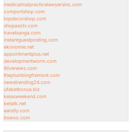
medicalmalpracticelawyersinc.com
comportshop.com
topdecorshop.com
shopasotv.com
travelsanga.com
instantguestposting.com
ekonomie.net
appointmentplus.net
developmentworm.com
itlivenews.com
theplumbingfremont.com
newstrending24.com
ufabetbonus.biz
kelasweekend.com
betatk.net
aandly.com
bswoo.com