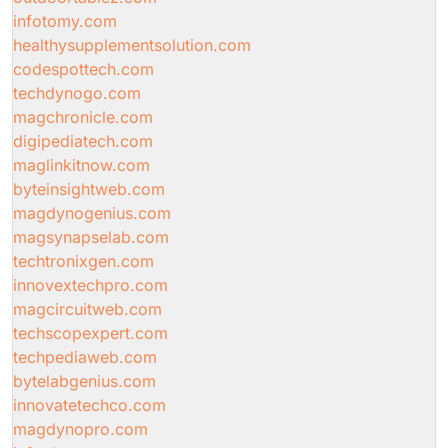
infotomy.com
healthysupplementsolution.com
codespottech.com
techdynogo.com
magchronicle.com
digipediatech.com
maglinkitnow.com
byteinsightweb.com
magdynogenius.com
magsynapselab.com
techtronixgen.com
innovextechpro.com
magcircuitweb.com
techscopexpert.com
techpediaweb.com
bytelabgenius.com
innovatetechco.com
magdynopro.com