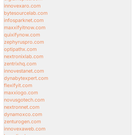
innovexaro.com
bytesourcelab.com
infosparknet.com
maxxifyitnow.com
quixifynow.com
zephyruspro.com
optipathx.com
nextronixlab.com
zentrixhq.com
innovestanet.com
dynabytexpert.com
flexifyit.com
maxxiogo.com
novusgotech.com
nextronnet.com
dynamoxco.com
zenturogen.com
innovexaweb.com