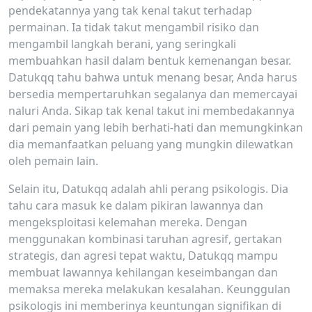
pendekatannya yang tak kenal takut terhadap
permainan. Ia tidak takut mengambil risiko dan
mengambil langkah berani, yang seringkali
membuahkan hasil dalam bentuk kemenangan besar.
Datukqq tahu bahwa untuk menang besar, Anda harus
bersedia mempertaruhkan segalanya dan memercayai
naluri Anda. Sikap tak kenal takut ini membedakannya
dari pemain yang lebih berhati-hati dan memungkinkan
dia memanfaatkan peluang yang mungkin dilewatkan
oleh pemain lain.
Selain itu, Datukqq adalah ahli perang psikologis. Dia
tahu cara masuk ke dalam pikiran lawannya dan
mengeksploitasi kelemahan mereka. Dengan
menggunakan kombinasi taruhan agresif, gertakan
strategis, dan agresi tepat waktu, Datukqq mampu
membuat lawannya kehilangan keseimbangan dan
memaksa mereka melakukan kesalahan. Keunggulan
psikologis ini memberinya keuntungan signifikan di