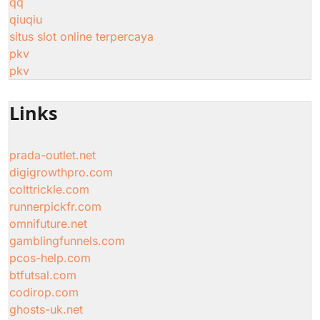
qq
qiuqiu
situs slot online terpercaya
pkv
pkv
Links
prada-outlet.net
digigrowthpro.com
colttrickle.com
runnerpickfr.com
omnifuture.net
gamblingfunnels.com
pcos-help.com
btfutsal.com
codirop.com
ghosts-uk.net