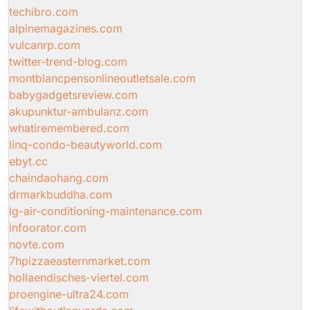
techibro.com
alpinemagazines.com
vulcanrp.com
twitter-trend-blog.com
montblancpensonlineoutletsale.com
babygadgetsreview.com
akupunktur-ambulanz.com
whatiremembered.com
linq-condo-beautyworld.com
ebyt.cc
chaindaohang.com
drmarkbuddha.com
lg-air-conditioning-maintenance.com
infoorator.com
novte.com
7hpizzaeasternmarket.com
hollaendisches-viertel.com
proengine-ultra24.com