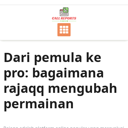
Skip
to
content
Dari pemula ke
pro: bagaimana
rajaqq mengubah
permainan