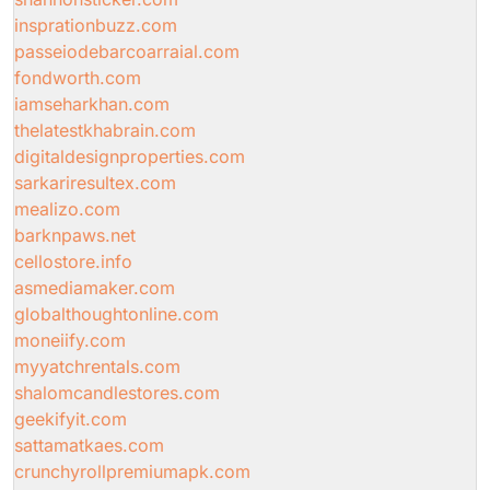
insprationbuzz.com
passeiodebarcoarraial.com
fondworth.com
iamseharkhan.com
thelatestkhabrain.com
digitaldesignproperties.com
sarkariresultex.com
mealizo.com
barknpaws.net
cellostore.info
asmediamaker.com
globalthoughtonline.com
moneiify.com
myyatchrentals.com
shalomcandlestores.com
geekifyit.com
sattamatkaes.com
crunchyrollpremiumapk.com