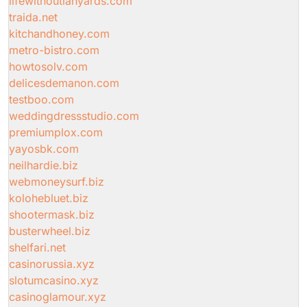
lifewithoutlanyards.com
traida.net
kitchandhoney.com
metro-bistro.com
howtosolv.com
delicesdemanon.com
testboo.com
weddingdressstudio.com
premiumplox.com
yayosbk.com
neilhardie.biz
webmoneysurf.biz
kolohebluet.biz
shootermask.biz
busterwheel.biz
shelfari.net
casinorussia.xyz
slotumcasino.xyz
casinoglamour.xyz