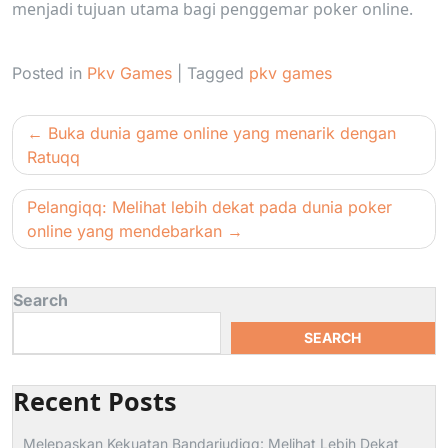
menjadi tujuan utama bagi penggemar poker online.
Posted in
Pkv Games
|
Tagged
pkv games
Post
Buka dunia game online yang menarik dengan
navigation
Ratuqq
Pelangiqq: Melihat lebih dekat pada dunia poker
online yang mendebarkan
Search
SEARCH
Recent Posts
Melepaskan Kekuatan Bandarjudiqq: Melihat Lebih Dekat