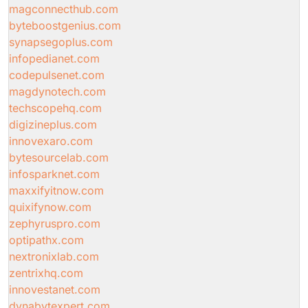
magconnecthub.com
byteboostgenius.com
synapsegoplus.com
infopedianet.com
codepulsenet.com
magdynotech.com
techscopehq.com
digizineplus.com
innovexaro.com
bytesourcelab.com
infosparknet.com
maxxifyitnow.com
quixifynow.com
zephyruspro.com
optipathx.com
nextronixlab.com
zentrixhq.com
innovestanet.com
dynabytexpert.com