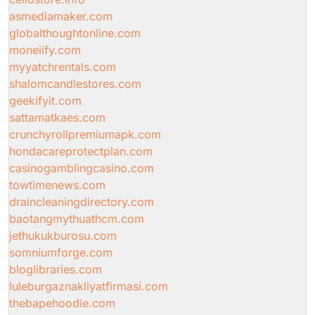
asmediamaker.com
globalthoughtonline.com
moneiify.com
myyatchrentals.com
shalomcandlestores.com
geekifyit.com
sattamatkaes.com
crunchyrollpremiumapk.com
hondacareprotectplan.com
casinogamblingcasino.com
towtimenews.com
draincleaningdirectory.com
baotangmythuathcm.com
jethukukburosu.com
somniumforge.com
bloglibraries.com
luleburgaznakliyatfirmasi.com
thebapehoodie.com