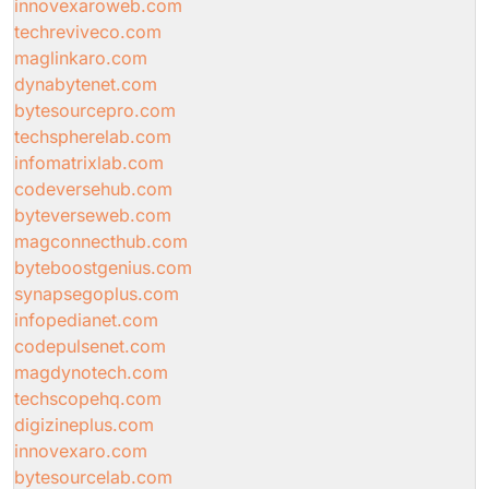
innovexaroweb.com
techreviveco.com
maglinkaro.com
dynabytenet.com
bytesourcepro.com
techspherelab.com
infomatrixlab.com
codeversehub.com
byteverseweb.com
magconnecthub.com
byteboostgenius.com
synapsegoplus.com
infopedianet.com
codepulsenet.com
magdynotech.com
techscopehq.com
digizineplus.com
innovexaro.com
bytesourcelab.com