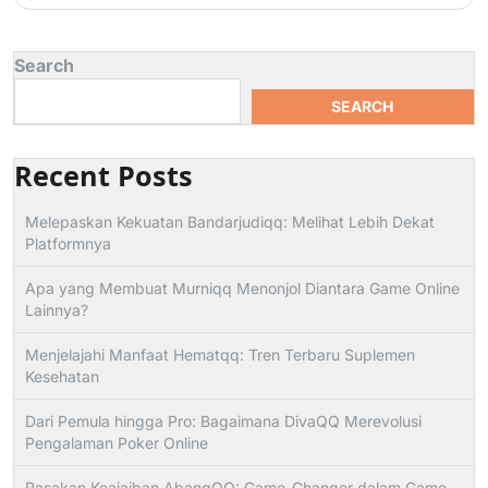
Search
SEARCH
Recent Posts
Melepaskan Kekuatan Bandarjudiqq: Melihat Lebih Dekat
Platformnya
Apa yang Membuat Murniqq Menonjol Diantara Game Online
Lainnya?
Menjelajahi Manfaat Hematqq: Tren Terbaru Suplemen
Kesehatan
Dari Pemula hingga Pro: Bagaimana DivaQQ Merevolusi
Pengalaman Poker Online
Rasakan Keajaiban AbangQQ: Game-Changer dalam Game