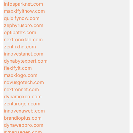
infosparknet.com
maxxifyitnow.com
quixifynow.com
zephyruspro.com
optipathx.com
nextronixlab.com
zentrixhq.com
innovestanet.com
dynabytexpert.com
flexifyit.com
maxxiogo.com
novusgotech.com
nextronnet.com
dynamoxco.com
zenturogen.com
innovexaweb.com
brandioplus.com
dynawebpro.com
synapsegen.com