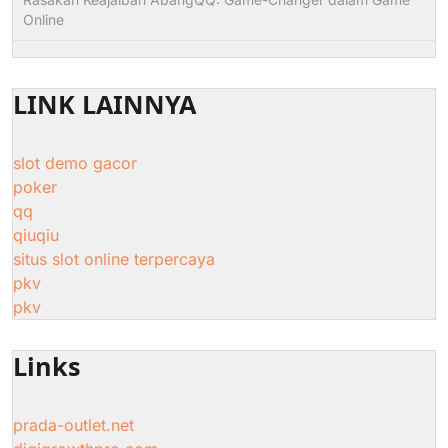
Online
LINK LAINNYA
slot demo gacor
poker
qq
qiuqiu
situs slot online terpercaya
pkv
pkv
Links
prada-outlet.net