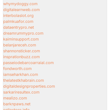
whymydoggy.com
digitalearnweb.com
interbolaslot.org
palmkuafor.com
dataentrypro.net
dreamrummypro.com
kaiminsupport.com
belanjareceh.com
shannonsticker.com
insprationbuzz.com
passeiodebarcoarraial.com
fondworth.com
iamseharkhan.com
thelatestkhabrain.com
digitaldesignproperties.com
sarkariresultex.com
mealizo.com
barknpaws.net
cellostore.info