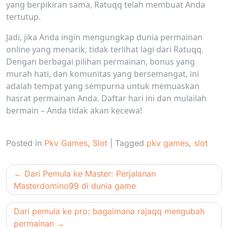
yang berpikiran sama, Ratuqq telah membuat Anda
tertutup.
Jadi, jika Anda ingin mengungkap dunia permainan
online yang menarik, tidak terlihat lagi dari Ratuqq.
Dengan berbagai pilihan permainan, bonus yang
murah hati, dan komunitas yang bersemangat, ini
adalah tempat yang sempurna untuk memuaskan
hasrat permainan Anda. Daftar hari ini dan mulailah
bermain – Anda tidak akan kecewa!
Posted in
Pkv Games
,
Slot
|
Tagged
pkv games
,
slot
Post
Dari Pemula ke Master: Perjalanan
navigation
Masterdomino99 di dunia game
Dari pemula ke pro: bagaimana rajaqq mengubah
permainan