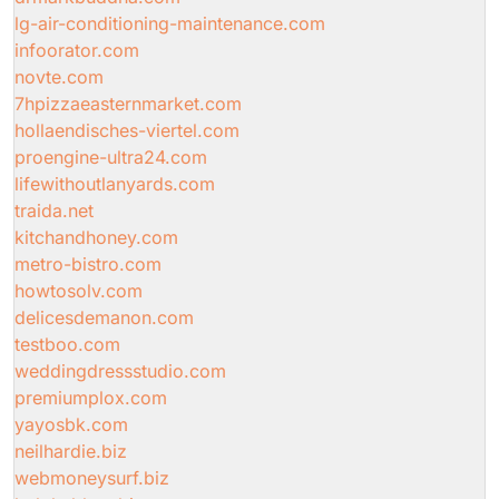
lg-air-conditioning-maintenance.com
infoorator.com
novte.com
7hpizzaeasternmarket.com
hollaendisches-viertel.com
proengine-ultra24.com
lifewithoutlanyards.com
traida.net
kitchandhoney.com
metro-bistro.com
howtosolv.com
delicesdemanon.com
testboo.com
weddingdressstudio.com
premiumplox.com
yayosbk.com
neilhardie.biz
webmoneysurf.biz