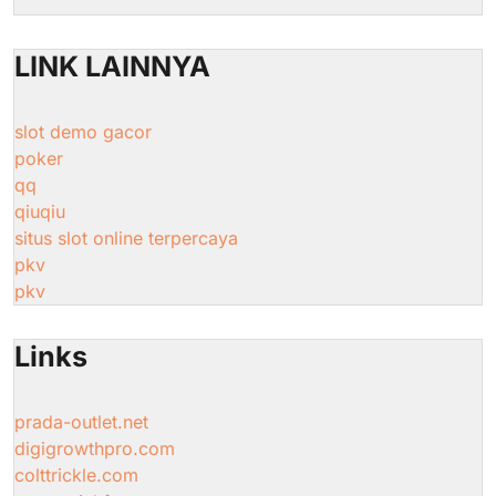
LINK LAINNYA
slot demo gacor
poker
qq
qiuqiu
situs slot online terpercaya
pkv
pkv
Links
prada-outlet.net
digigrowthpro.com
colttrickle.com