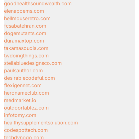
goodhealthsoundwealth.com
elenapoems.com
hellmouseretro.com
fcsabatehran.com
dogemutants.com
duramaxtop.com
takamasoudia.com
twdoingthings.com
stellabluedesignsco.com
paulsauthor.com
desirablecodeful.com
flexigennet.com
heronameclub.com
medmarket.io
outdoortablez.com
infotomy.com
healthysupplementsolution.com
codespottech.com
techdynogo.com