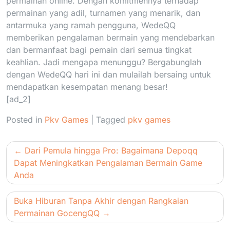
permainan online. Dengan komitmennya terhadap
permainan yang adil, turnamen yang menarik, dan
antarmuka yang ramah pengguna, WedeQQ
memberikan pengalaman bermain yang mendebarkan
dan bermanfaat bagi pemain dari semua tingkat
keahlian. Jadi mengapa menunggu? Bergabunglah
dengan WedeQQ hari ini dan mulailah bersaing untuk
mendapatkan kesempatan menang besar!
[ad_2]
Posted in
Pkv Games
|
Tagged
pkv games
Post
Dari Pemula hingga Pro: Bagaimana Depoqq
navigation
Dapat Meningkatkan Pengalaman Bermain Game
Anda
Buka Hiburan Tanpa Akhir dengan Rangkaian
Permainan GocengQQ