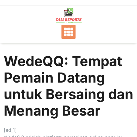
Skip
to
content
WedeQQ: Tempat
Pemain Datang
untuk Bersaing dan
Menang Besar
[ad_1]