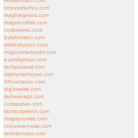
novaevotech.com
innovextechco.com
maglinkgenius.com
magcircuitlab.com
codewavex.com
byteboostco.com
elektrabyteco.com
magconnectxpert.com
truzestgenius.com
techpulsenet.com
zephyrtechxpert.com
infovortexco.com
digizinelab.com
techwavego.com
codepulsex.com
techscopetech.com
magdynoweb.com
innovexaroweb.com
techreviveco.com