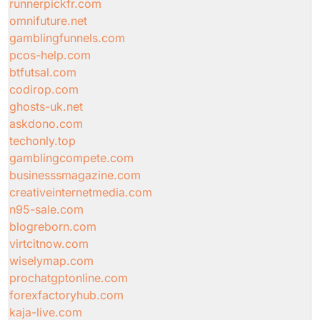
runnerpickfr.com
omnifuture.net
gamblingfunnels.com
pcos-help.com
btfutsal.com
codirop.com
ghosts-uk.net
askdono.com
techonly.top
gamblingcompete.com
businesssmagazine.com
creativeinternetmedia.com
n95-sale.com
blogreborn.com
virtcitnow.com
wiselymap.com
prochatgptonline.com
forexfactoryhub.com
kaja-live.com