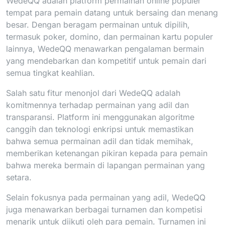
WedeQQ adalah platform permainan online populer
tempat para pemain datang untuk bersaing dan menang
besar. Dengan beragam permainan untuk dipilih,
termasuk poker, domino, dan permainan kartu populer
lainnya, WedeQQ menawarkan pengalaman bermain
yang mendebarkan dan kompetitif untuk pemain dari
semua tingkat keahlian.
Salah satu fitur menonjol dari WedeQQ adalah
komitmennya terhadap permainan yang adil dan
transparansi. Platform ini menggunakan algoritme
canggih dan teknologi enkripsi untuk memastikan
bahwa semua permainan adil dan tidak memihak,
memberikan ketenangan pikiran kepada para pemain
bahwa mereka bermain di lapangan permainan yang
setara.
Selain fokusnya pada permainan yang adil, WedeQQ
juga menawarkan berbagai turnamen dan kompetisi
menarik untuk diikuti oleh para pemain. Turnamen ini