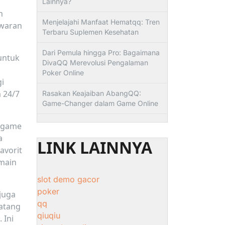
Lainnya?
n
Menjelajahi Manfaat Hematqq: Tren
awaran
Terbaru Suplemen Kesehatan
Dari Pemula hingga Pro: Bagaimana
untuk
DivaQQ Merevolusi Pengalaman
n
Poker Online
i
 24/7
Rasakan Keajaiban AbangQQ:
Game-Changer dalam Game Online
n game
a
LINK LAINNYA
avorit
main
slot demo gacor
poker
juga
qq
atang
qiuqiu
 Ini