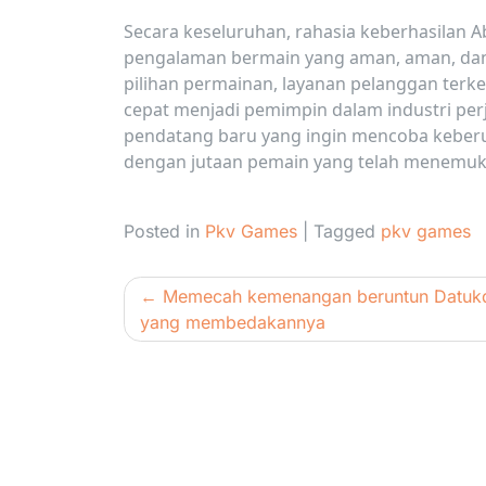
Secara keseluruhan, rahasia keberhasilan
pengalaman bermain yang aman, aman, da
pilihan permainan, layanan pelanggan ter
cepat menjadi pemimpin dalam industri per
pendatang baru yang ingin mencoba keber
dengan jutaan pemain yang telah menemuka
Posted in
Pkv Games
|
Tagged
pkv games
Post
Memecah kemenangan beruntun Datuk
yang membedakannya
navigation