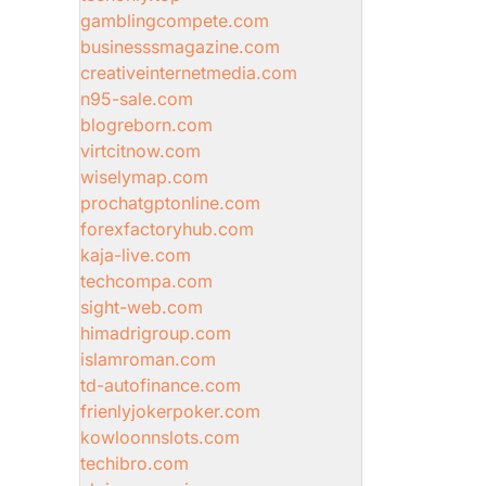
gamblingcompete.com
businesssmagazine.com
creativeinternetmedia.com
n95-sale.com
blogreborn.com
virtcitnow.com
wiselymap.com
prochatgptonline.com
forexfactoryhub.com
kaja-live.com
techcompa.com
sight-web.com
himadrigroup.com
islamroman.com
td-autofinance.com
frienlyjokerpoker.com
kowloonnslots.com
techibro.com