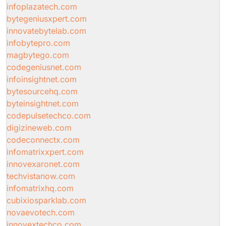
infoplazatech.com
bytegeniusxpert.com
innovatebytelab.com
infobytepro.com
magbytego.com
codegeniusnet.com
infoinsightnet.com
bytesourcehq.com
byteinsightnet.com
codepulsetechco.com
digizineweb.com
codeconnectx.com
infomatrixxpert.com
innovexaronet.com
techvistanow.com
infomatrixhq.com
cubixiosparklab.com
novaevotech.com
innovextechco.com