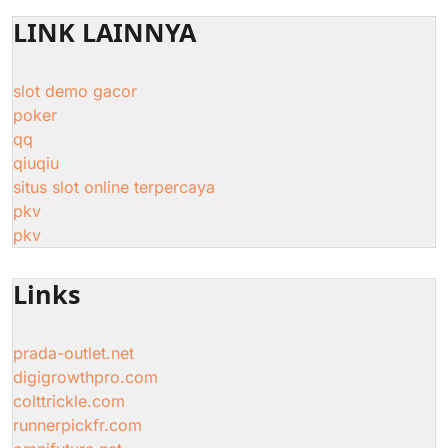
LINK LAINNYA
slot demo gacor
poker
qq
qiuqiu
situs slot online terpercaya
pkv
pkv
Links
prada-outlet.net
digigrowthpro.com
colttrickle.com
runnerpickfr.com