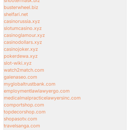
shootermask.biz
busterwheel.biz
shelfari.net
casinorussia.xyz
slotumcasino.xyz
casinoglamour.xyz
casinodollars.xyz
casinojoker.xyz
pokerdewa.xyz
slot-wiki.xyz
watch2match.com
galenaseo.com
myglobaltrustbank.com
employmentlawlawyergo.com
medicalmalpracticelawyersinc.com
comportshop.com
topdecorshop.com
shopasotv.com
travelsanga.com