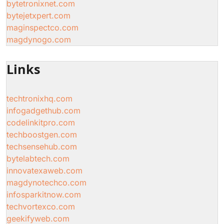
bytetronixnet.com
bytejetxpert.com
maginspectco.com
magdynogo.com
Links
techtronixhq.com
infogadgethub.com
codelinkitpro.com
techboostgen.com
techsensehub.com
bytelabtech.com
innovatexaweb.com
magdynotechco.com
infosparkitnow.com
techvortexco.com
geekifyweb.com