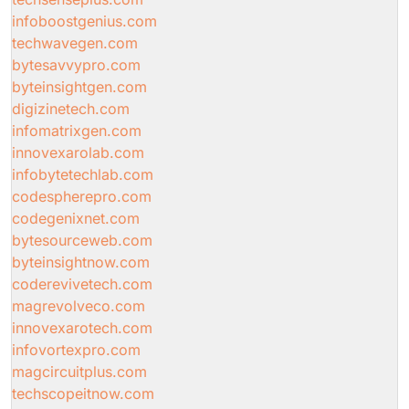
infoboostgenius.com
techwavegen.com
bytesavvypro.com
byteinsightgen.com
digizinetech.com
infomatrixgen.com
innovexarolab.com
infobytetechlab.com
codespherepro.com
codegenixnet.com
bytesourceweb.com
byteinsightnow.com
coderevivetech.com
magrevolveco.com
innovexarotech.com
infovortexpro.com
magcircuitplus.com
techscopeitnow.com