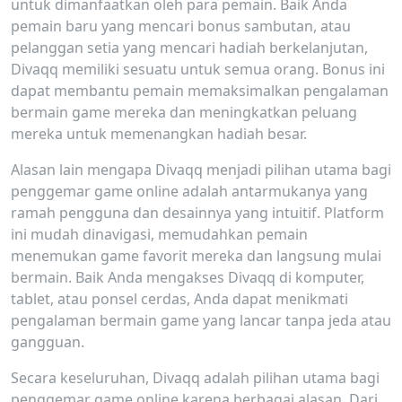
untuk dimanfaatkan oleh para pemain. Baik Anda
pemain baru yang mencari bonus sambutan, atau
pelanggan setia yang mencari hadiah berkelanjutan,
Divaqq memiliki sesuatu untuk semua orang. Bonus ini
dapat membantu pemain memaksimalkan pengalaman
bermain game mereka dan meningkatkan peluang
mereka untuk memenangkan hadiah besar.
Alasan lain mengapa Divaqq menjadi pilihan utama bagi
penggemar game online adalah antarmukanya yang
ramah pengguna dan desainnya yang intuitif. Platform
ini mudah dinavigasi, memudahkan pemain
menemukan game favorit mereka dan langsung mulai
bermain. Baik Anda mengakses Divaqq di komputer,
tablet, atau ponsel cerdas, Anda dapat menikmati
pengalaman bermain game yang lancar tanpa jeda atau
gangguan.
Secara keseluruhan, Divaqq adalah pilihan utama bagi
penggemar game online karena berbagai alasan. Dari