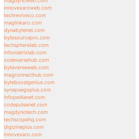
magdynoweb.com
innovexaroweb.com
techreviveco.com
maglinkaro.com
dynabytenet.com
bytesourcepro.com
techspherelab.com
infomatrixlab.com
codeversehub.com
byteverseweb.com
magconnecthub.com
byteboostgenius.com
synapsegoplus.com
infopedianet.com
codepulsenet.com
magdynotech.com
techscopehq.com
digizineplus.com
innovexaro.com