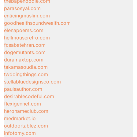
thebapehoodie.com
parasosyal.com
enticingmuslim.com
goodhealthsoundwealth.com
elenapoems.com
hellmouseretro.com
fcsabatehran.com
dogemutants.com
duramaxtop.com
takamasoudia.com
twdoingthings.com
stellabluedesignsco.com
paulsauthor.com
desirablecodeful.com
flexigennet.com
heronameclub.com
medmarket.io
outdoortablez.com
infotomy.com