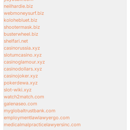
neilhardie.biz
webmoneysurf.biz
kolohebluet.biz
shootermask.biz
busterwheel.biz
shelfari.net
casinorussia.xyz
slotumcasino.xyz
casinoglamour.xyz
casinodollars.xyz
casinojoker.xyz
pokerdewa.xyz
slot-wiki.xyz
watch2match.com
galenaseo.com
myglobaltrustbank.com
employmentlawlawyergo.com
medicalmalpracticelawyersinc.com