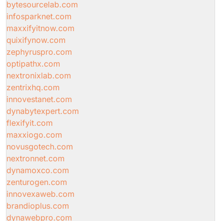
bytesourcelab.com
infosparknet.com
maxxifyitnow.com
quixifynow.com
zephyruspro.com
optipathx.com
nextronixlab.com
zentrixhq.com
innovestanet.com
dynabytexpert.com
flexifyit.com
maxxiogo.com
novusgotech.com
nextronnet.com
dynamoxco.com
zenturogen.com
innovexaweb.com
brandioplus.com
dynawebpro.com