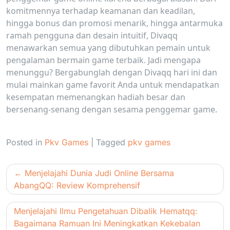
komitmennya terhadap keamanan dan keadilan,
hingga bonus dan promosi menarik, hingga antarmuka
ramah pengguna dan desain intuitif, Divaqq
menawarkan semua yang dibutuhkan pemain untuk
pengalaman bermain game terbaik. Jadi mengapa
menunggu? Bergabunglah dengan Divaqq hari ini dan
mulai mainkan game favorit Anda untuk mendapatkan
kesempatan memenangkan hadiah besar dan
bersenang-senang dengan sesama penggemar game.
Posted in
Pkv Games
|
Tagged
pkv games
Post
Menjelajahi Dunia Judi Online Bersama
navigation
AbangQQ: Review Komprehensif
Menjelajahi Ilmu Pengetahuan Dibalik Hematqq:
Bagaimana Ramuan Ini Meningkatkan Kekebalan