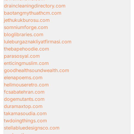
draincleaningdirectory.com
baotangmythuathcm.com
jethukukburosu.com
somniumforge.com
bloglibraries.com
luleburgaznakliyatfirmasi.com
thebapehoodie.com
parasosyal.com
enticingmuslim.com
goodhealthsoundwealth.com
elenapoems.com
hellmouseretro.com
fcsabatehran.com
dogemutants.com
duramaxtop.com
takamasoudia.com
twdoingthings.com
stellabluedesignsco.com