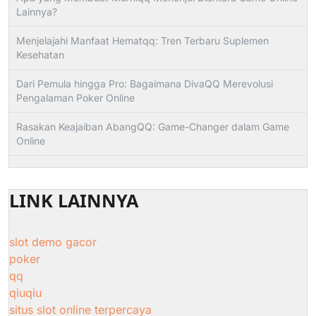
Lainnya?
Menjelajahi Manfaat Hematqq: Tren Terbaru Suplemen
Kesehatan
Dari Pemula hingga Pro: Bagaimana DivaQQ Merevolusi
Pengalaman Poker Online
Rasakan Keajaiban AbangQQ: Game-Changer dalam Game
Online
LINK LAINNYA
slot demo gacor
poker
qq
qiuqiu
situs slot online terpercaya