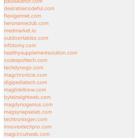
paulsauthor.com
desirablecodeful.com
flexigennet.com
heronameclub.com
medmarket.io
outdoortablez.com
infotomy.com
healthysupplementsolution.com
codespottech.com
techdynogo.com
magchronicle.com
digipediatech.com
maglinkitnow.com
byteinsightweb.com
magdynogenius.com
magsynapselab.com
techtronixgen.com
innovextechpro.com
magcircuitweb.com