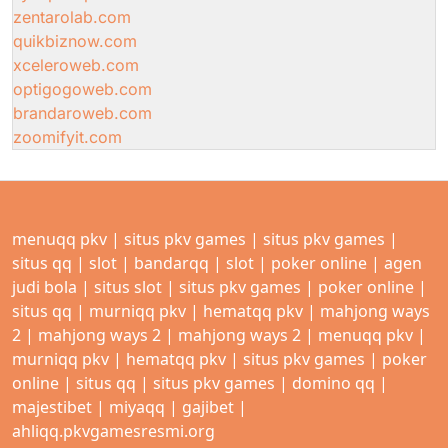
zentarolab.com
quikbiznow.com
xceleroweb.com
optigogoweb.com
brandaroweb.com
zoomifyit.com
menuqq pkv
|
situs pkv games
|
situs pkv games
|
situs qq
|
slot
|
bandarqq
|
slot
|
poker online
|
agen
judi bola
|
situs slot
|
situs pkv games
|
poker online
|
situs qq
|
murniqq pkv
|
hematqq pkv
|
mahjong ways
2
|
mahjong ways 2
|
mahjong ways 2
|
menuqq pkv
|
murniqq pkv
|
hematqq pkv
|
situs pkv games
|
poker
online
|
situs qq
|
situs pkv games
|
domino qq
|
majestibet
|
miyaqq
|
gajibet
|
ahliqq.pkvgamesresmi.org