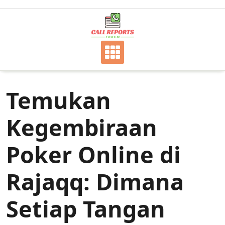
Skip
to
content
Temukan
Kegembiraan
Poker Online di
Rajaqq: Dimana
Setiap Tangan