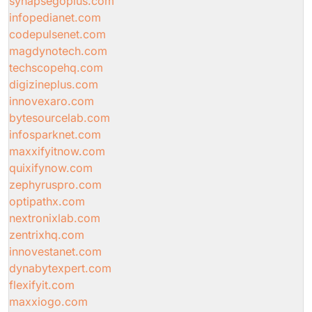
synapsegoplus.com
infopedianet.com
codepulsenet.com
magdynotech.com
techscopehq.com
digizineplus.com
innovexaro.com
bytesourcelab.com
infosparknet.com
maxxifyitnow.com
quixifynow.com
zephyruspro.com
optipathx.com
nextronixlab.com
zentrixhq.com
innovestanet.com
dynabytexpert.com
flexifyit.com
maxxiogo.com