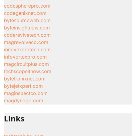
codespherepro.com
codegenixnet.com
bytesourceweb.com
byteinsightnow.com
coderevivetech.com
magrevolveco.com
innovexarotech.com
infovortexpro.com
magcircuitplus.com
techscopeitnow.com
bytetronixnet.com
bytejetxpert.com
maginspectco.com
magdynogo.com
Links