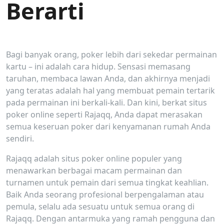
Berarti
Bagi banyak orang, poker lebih dari sekedar permainan
kartu – ini adalah cara hidup. Sensasi memasang
taruhan, membaca lawan Anda, dan akhirnya menjadi
yang teratas adalah hal yang membuat pemain tertarik
pada permainan ini berkali-kali. Dan kini, berkat situs
poker online seperti Rajaqq, Anda dapat merasakan
semua keseruan poker dari kenyamanan rumah Anda
sendiri.
Rajaqq adalah situs poker online populer yang
menawarkan berbagai macam permainan dan
turnamen untuk pemain dari semua tingkat keahlian.
Baik Anda seorang profesional berpengalaman atau
pemula, selalu ada sesuatu untuk semua orang di
Rajaqq. Dengan antarmuka yang ramah pengguna dan