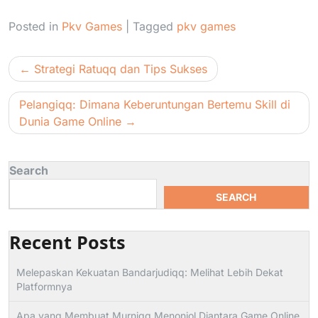
Posted in
Pkv Games
|
Tagged
pkv games
Post
Strategi Ratuqq dan Tips Sukses
navigation
Pelangiqq: Dimana Keberuntungan Bertemu Skill di
Dunia Game Online
Search
SEARCH
Recent Posts
Melepaskan Kekuatan Bandarjudiqq: Melihat Lebih Dekat
Platformnya
Apa yang Membuat Murniqq Menonjol Diantara Game Online