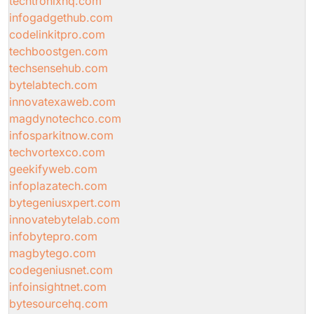
techtronixhq.com
infogadgethub.com
codelinkitpro.com
techboostgen.com
techsensehub.com
bytelabtech.com
innovatexaweb.com
magdynotechco.com
infosparkitnow.com
techvortexco.com
geekifyweb.com
infoplazatech.com
bytegeniusxpert.com
innovatebytelab.com
infobytepro.com
magbytego.com
codegeniusnet.com
infoinsightnet.com
bytesourcehq.com