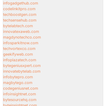
infogadgethub.com
codelinkitpro.com
techboostgen.com
techsensehub.com
bytelabtech.com
innovatexaweb.com
magdynotechco.com
infosparkitnow.com
techvortexco.com
geekifyweb.com
infoplazatech.com
bytegeniusxpert.com
innovatebytelab.com
infobytepro.com
magbytego.com
codegeniusnet.com
infoinsightnet.com
bytesourcehq.com
byteinsightnet.com