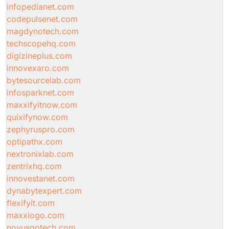
infopedianet.com
codepulsenet.com
magdynotech.com
techscopehq.com
digizineplus.com
innovexaro.com
bytesourcelab.com
infosparknet.com
maxxifyitnow.com
quixifynow.com
zephyruspro.com
optipathx.com
nextronixlab.com
zentrixhq.com
innovestanet.com
dynabytexpert.com
flexifyit.com
maxxiogo.com
novusgotech.com