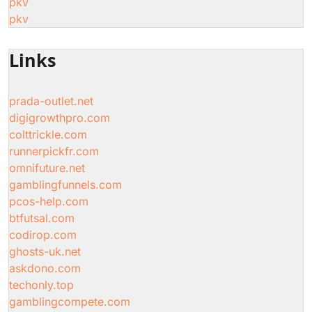
pkv
pkv
Links
prada-outlet.net
digigrowthpro.com
colttrickle.com
runnerpickfr.com
omnifuture.net
gamblingfunnels.com
pcos-help.com
btfutsal.com
codirop.com
ghosts-uk.net
askdono.com
techonly.top
gamblingcompete.com