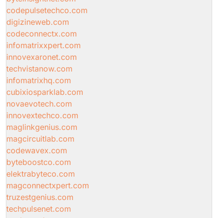
codepulsetechco.com
digizineweb.com
codeconnectx.com
infomatrixxpert.com
innovexaronet.com
techvistanow.com
infomatrixhq.com
cubixiosparklab.com
novaevotech.com
innovextechco.com
maglinkgenius.com
magcircuitlab.com
codewavex.com
byteboostco.com
elektrabyteco.com
magconnectxpert.com
truzestgenius.com
techpulsenet.com