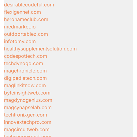
desirablecodeful.com
flexigennet.com
heronameclub.com
medmarket.io
outdoortablez.com
infotomy.com
healthysupplementsolution.com
codespottech.com
techdynogo.com
magchronicle.com
digipediatech.com
maglinkitnow.com
byteinsightweb.com
magdynogenius.com
magsynapselab.com
techtronixgen.com
innovextechpro.com
magcircuitweb.com
techscopexpert.com