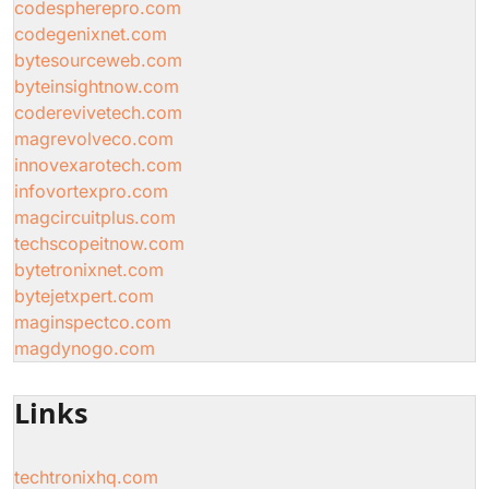
codespherepro.com
codegenixnet.com
bytesourceweb.com
byteinsightnow.com
coderevivetech.com
magrevolveco.com
innovexarotech.com
infovortexpro.com
magcircuitplus.com
techscopeitnow.com
bytetronixnet.com
bytejetxpert.com
maginspectco.com
magdynogo.com
Links
techtronixhq.com