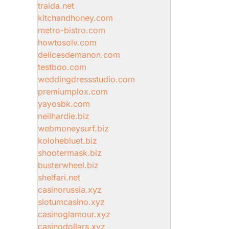
traida.net
kitchandhoney.com
metro-bistro.com
howtosolv.com
delicesdemanon.com
testboo.com
weddingdressstudio.com
premiumplox.com
yayosbk.com
neilhardie.biz
webmoneysurf.biz
kolohebluet.biz
shootermask.biz
busterwheel.biz
shelfari.net
casinorussia.xyz
slotumcasino.xyz
casinoglamour.xyz
casinodollars.xyz