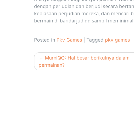
dengan perjudian dan berjudi secara ber
kebiasaan perjudian mereka, dan mencari b
bermain di bandarjudiqq sambil meminimalka
Posted in
Pkv Games
|
Tagged
pkv games
Post
MurniQQ: Hal besar berikutnya dalam
permainan?
navigation