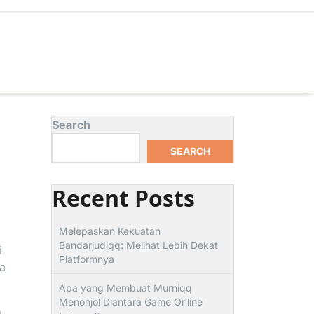
Search
SEARCH
Recent Posts
Melepaskan Kekuatan
,
Bandarjudiqq: Melihat Lebih Dekat
i
Platformnya
a
Apa yang Membuat Murniqq
Menonjol Diantara Game Online
n