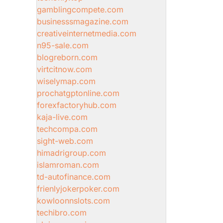
gamblingcompete.com
businesssmagazine.com
creativeinternetmedia.com
n95-sale.com
blogreborn.com
virtcitnow.com
wiselymap.com
prochatgptonline.com
forexfactoryhub.com
kaja-live.com
techcompa.com
sight-web.com
himadrigroup.com
islamroman.com
td-autofinance.com
frienlyjokerpoker.com
kowloonnslots.com
techibro.com