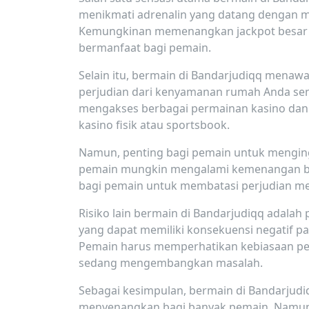
menikmati adrenalin yang datang dengan 
Kemungkinan memenangkan jackpot besar a
bermanfaat bagi pemain.
Selain itu, bermain di Bandarjudiqq mena
perjudian dari kenyamanan rumah Anda sen
mengakses berbagai permainan kasino dan 
kasino fisik atau sportsbook.
Namun, penting bagi pemain untuk menging
pemain mungkin mengalami kemenangan bes
bagi pemain untuk membatasi perjudian me
Risiko lain bermain di Bandarjudiqq adalah
yang dapat memiliki konsekuensi negatif p
Pemain harus memperhatikan kebiasaan per
sedang mengembangkan masalah.
Sebagai kesimpulan, bermain di Bandarjud
menyenangkan bagi banyak pemain. Namun, 