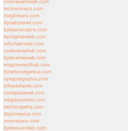
innovexaroweb.com
techreviveco.com
maglinkaro.com
dynabytenet.com
bytesourcepro.com
techspherelab.com
infomatrixlab.com
codeversehub.com
byteverseweb.com
magconnecthub.com
byteboostgenius.com
synapsegoplus.com
infopedianet.com
codepulsenet.com
magdynotech.com
techscopehq.com
digizineplus.com
innovexaro.com
bytesourcelab.com