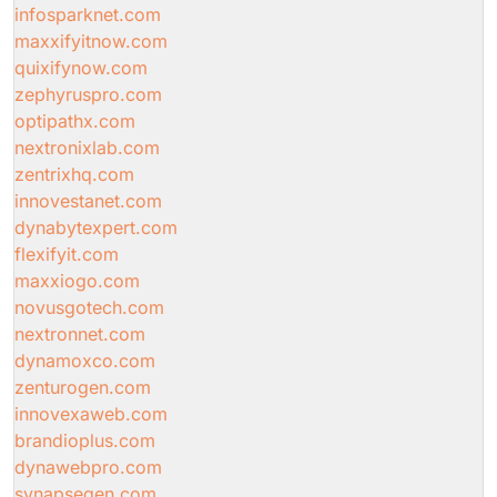
infosparknet.com
maxxifyitnow.com
quixifynow.com
zephyruspro.com
optipathx.com
nextronixlab.com
zentrixhq.com
innovestanet.com
dynabytexpert.com
flexifyit.com
maxxiogo.com
novusgotech.com
nextronnet.com
dynamoxco.com
zenturogen.com
innovexaweb.com
brandioplus.com
dynawebpro.com
synapsegen.com