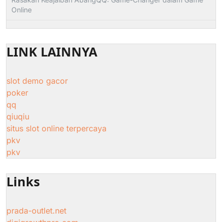
Online
LINK LAINNYA
slot demo gacor
poker
qq
qiuqiu
situs slot online terpercaya
pkv
pkv
Links
prada-outlet.net