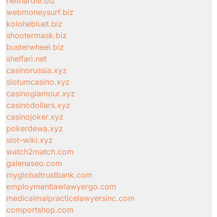
neilhardie.biz
webmoneysurf.biz
kolohebluet.biz
shootermask.biz
busterwheel.biz
shelfari.net
casinorussia.xyz
slotumcasino.xyz
casinoglamour.xyz
casinodollars.xyz
casinojoker.xyz
pokerdewa.xyz
slot-wiki.xyz
watch2match.com
galenaseo.com
myglobaltrustbank.com
employmentlawlawyergo.com
medicalmalpracticelawyersinc.com
comportshop.com