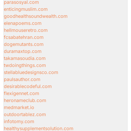
parasosyal.com
enticingmuslim.com
goodhealthsoundwealth.com
elenapoems.com
hellmouseretro.com
fcsabatehran.com
dogemutants.com
duramaxtop.com
takamasoudia.com
twdoingthings.com
stellabluedesignsco.com
paulsauthor.com
desirablecodeful.com
flexigennet.com
heronameclub.com
medmarket.io
outdoortablez.com
infotomy.com
healthysupplementsolution.com