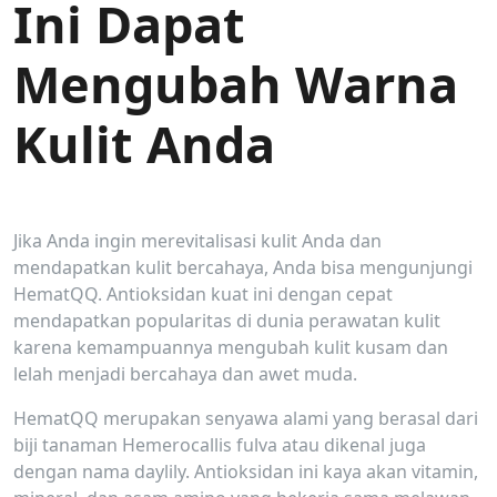
Ini Dapat
Mengubah Warna
Kulit Anda
Jika Anda ingin merevitalisasi kulit Anda dan
mendapatkan kulit bercahaya, Anda bisa mengunjungi
HematQQ. Antioksidan kuat ini dengan cepat
mendapatkan popularitas di dunia perawatan kulit
karena kemampuannya mengubah kulit kusam dan
lelah menjadi bercahaya dan awet muda.
HematQQ merupakan senyawa alami yang berasal dari
biji tanaman Hemerocallis fulva atau dikenal juga
dengan nama daylily. Antioksidan ini kaya akan vitamin,