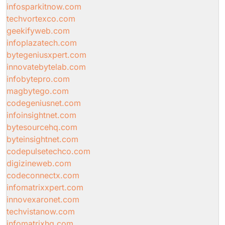
infosparkitnow.com
techvortexco.com
geekifyweb.com
infoplazatech.com
bytegeniusxpert.com
innovatebytelab.com
infobytepro.com
magbytego.com
codegeniusnet.com
infoinsightnet.com
bytesourcehq.com
byteinsightnet.com
codepulsetechco.com
digizineweb.com
codeconnectx.com
infomatrixxpert.com
innovexaronet.com
techvistanow.com
infomatrixhq.com