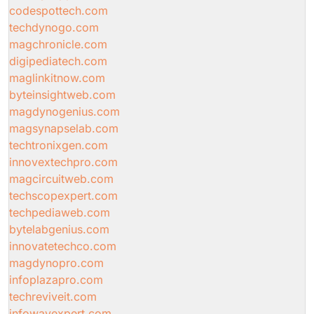
codespottech.com
techdynogo.com
magchronicle.com
digipediatech.com
maglinkitnow.com
byteinsightweb.com
magdynogenius.com
magsynapselab.com
techtronixgen.com
innovextechpro.com
magcircuitweb.com
techscopexpert.com
techpediaweb.com
bytelabgenius.com
innovatetechco.com
magdynopro.com
infoplazapro.com
techreviveit.com
infowavexpert.com