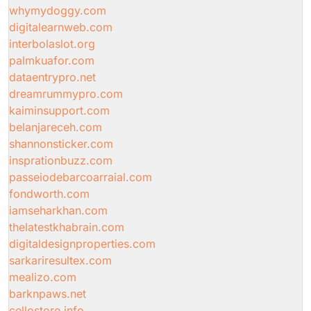
whymydoggy.com
digitalearnweb.com
interbolaslot.org
palmkuafor.com
dataentrypro.net
dreamrummypro.com
kaiminsupport.com
belanjareceh.com
shannonsticker.com
insprationbuzz.com
passeiodebarcoarraial.com
fondworth.com
iamseharkhan.com
thelatestkhabrain.com
digitaldesignproperties.com
sarkariresultex.com
mealizo.com
barknpaws.net
cellostore.info