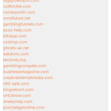
digigrowthpro.com
colttrickle.com
runnerpickfr.com
omnifuture.net
gamblingfunnels.com
pcos-help.com
btfutsal.com
codirop.com
ghosts-uk.net
askdono.com
techonly.top
gamblingcompete.com
businesssmagazine.com
creativeinternetmedia.com
n95-sale.com
blogreborn.com
virtcitnow.com
wiselymap.com
prochatgptonline.com