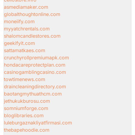
asmediamaker.com
globalthoughtonline.com
moneiify.com
myyatchrentals.com
shalomcandlestores.com
geekifyit.com
sattamatkaes.com
crunchyrollpremiumapk.com
hondacareprotectplan.com
casinogamblingcasino.com
towtimenews.com
draincleaningdirectory.com
baotangmythuathcm.com
jethukukburosu.com
somniumforge.com
bloglibraries.com
luleburgaznakliyatfirmasi.com
thebapehoodie.com