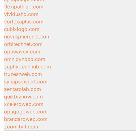
flexipathlab.com
vividushq.com
vortexaplus.com
cubixiogo.com
novuspherenet.com
orbitechnet.com
optiwavex.com
omnidynoco.com
zephyrtechhub.com
truzestweb.com
synapsexpert.com
zentarolab.com
quikbiznow.com
xceleroweb.com
optigogoweb.com
brandaroweb.com
zoomifyit.com