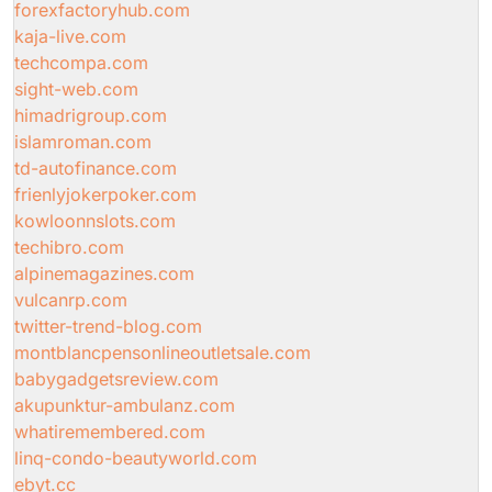
forexfactoryhub.com
kaja-live.com
techcompa.com
sight-web.com
himadrigroup.com
islamroman.com
td-autofinance.com
frienlyjokerpoker.com
kowloonnslots.com
techibro.com
alpinemagazines.com
vulcanrp.com
twitter-trend-blog.com
montblancpensonlineoutletsale.com
babygadgetsreview.com
akupunktur-ambulanz.com
whatiremembered.com
linq-condo-beautyworld.com
ebyt.cc