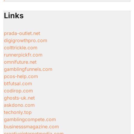
Links
prada-outlet.net
digigrowthpro.com
colttrickle.com
runnerpickfr.com
omnifuture.net
gamblingfunnels.com
pcos-help.com
btfutsal.com
codirop.com
ghosts-uk.net
askdono.com
techonly.top
gamblingcompete.com
businesssmagazine.com
creativeinternetmedia.com