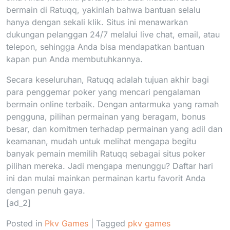
bermain di Ratuqq, yakinlah bahwa bantuan selalu
hanya dengan sekali klik. Situs ini menawarkan
dukungan pelanggan 24/7 melalui live chat, email, atau
telepon, sehingga Anda bisa mendapatkan bantuan
kapan pun Anda membutuhkannya.
Secara keseluruhan, Ratuqq adalah tujuan akhir bagi
para penggemar poker yang mencari pengalaman
bermain online terbaik. Dengan antarmuka yang ramah
pengguna, pilihan permainan yang beragam, bonus
besar, dan komitmen terhadap permainan yang adil dan
keamanan, mudah untuk melihat mengapa begitu
banyak pemain memilih Ratuqq sebagai situs poker
pilihan mereka. Jadi mengapa menunggu? Daftar hari
ini dan mulai mainkan permainan kartu favorit Anda
dengan penuh gaya.
[ad_2]
Posted in
Pkv Games
|
Tagged
pkv games