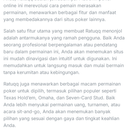
online ini merevolusi cara pemain merasakan
permainan, menawarkan berbagai fitur dan manfaat
yang membedakannya dari situs poker lainnya.
Salah satu fitur utama yang membuat Ratuqq menonjol
adalah antarmukanya yang ramah pengguna. Baik Anda
seorang profesional berpengalaman atau pendatang
baru dalam permainan ini, Anda akan menemukan situs
ini mudah dinavigasi dan intuitif untuk digunakan. Ini
memudahkan untuk langsung masuk dan mulai bermain
tanpa kerumitan atau kebingungan.
Ratuqq juga menawarkan berbagai macam permainan
poker untuk dipilih, termasuk pilihan populer seperti
Texas Hold’em, Omaha, dan Seven-Card Stud. Baik
Anda lebih menyukai permainan uang, turnamen, atau
acara sit-and-go, Anda akan menemukan banyak
pilihan yang sesuai dengan gaya dan tingkat keahlian
Anda.