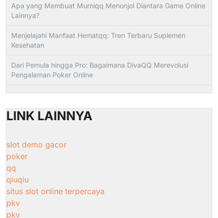
Apa yang Membuat Murniqq Menonjol Diantara Game Online
Lainnya?
Menjelajahi Manfaat Hematqq: Tren Terbaru Suplemen
Kesehatan
Dari Pemula hingga Pro: Bagaimana DivaQQ Merevolusi
Pengalaman Poker Online
LINK LAINNYA
slot demo gacor
poker
qq
qiuqiu
situs slot online terpercaya
pkv
pkv