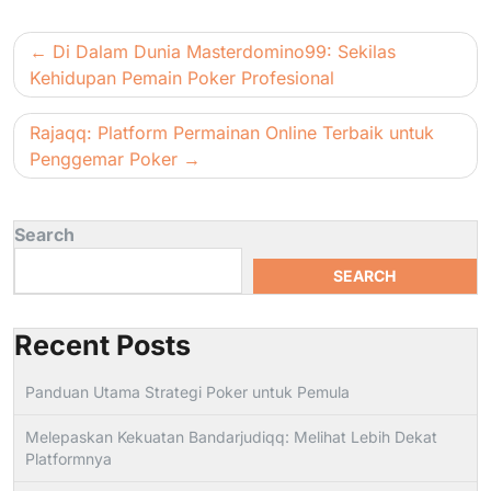
Post
Di Dalam Dunia Masterdomino99: Sekilas
navigation
Kehidupan Pemain Poker Profesional
Rajaqq: Platform Permainan Online Terbaik untuk
Penggemar Poker
Search
SEARCH
Recent Posts
Panduan Utama Strategi Poker untuk Pemula
Melepaskan Kekuatan Bandarjudiqq: Melihat Lebih Dekat
Platformnya