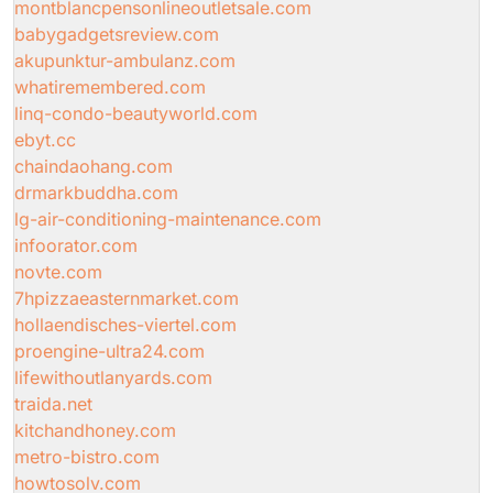
montblancpensonlineoutletsale.com
babygadgetsreview.com
akupunktur-ambulanz.com
whatiremembered.com
linq-condo-beautyworld.com
ebyt.cc
chaindaohang.com
drmarkbuddha.com
lg-air-conditioning-maintenance.com
infoorator.com
novte.com
7hpizzaeasternmarket.com
hollaendisches-viertel.com
proengine-ultra24.com
lifewithoutlanyards.com
traida.net
kitchandhoney.com
metro-bistro.com
howtosolv.com