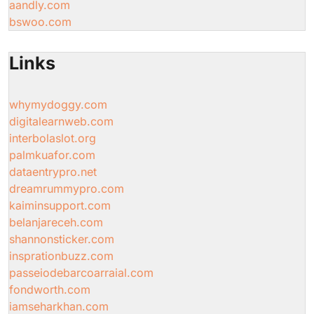
aandly.com
bswoo.com
Links
whymydoggy.com
digitalearnweb.com
interbolaslot.org
palmkuafor.com
dataentrypro.net
dreamrummypro.com
kaiminsupport.com
belanjareceh.com
shannonsticker.com
insprationbuzz.com
passeiodebarcoarraial.com
fondworth.com
iamseharkhan.com