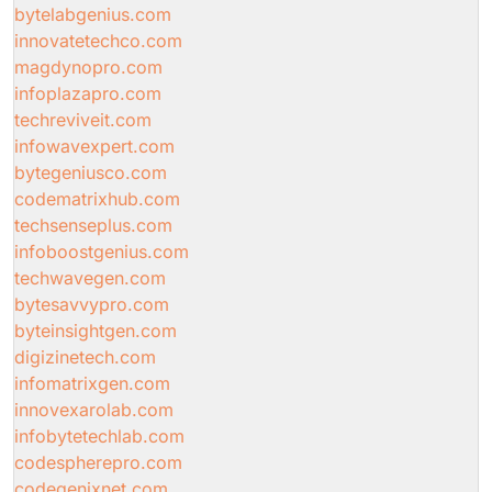
bytelabgenius.com
innovatetechco.com
magdynopro.com
infoplazapro.com
techreviveit.com
infowavexpert.com
bytegeniusco.com
codematrixhub.com
techsenseplus.com
infoboostgenius.com
techwavegen.com
bytesavvypro.com
byteinsightgen.com
digizinetech.com
infomatrixgen.com
innovexarolab.com
infobytetechlab.com
codespherepro.com
codegenixnet.com