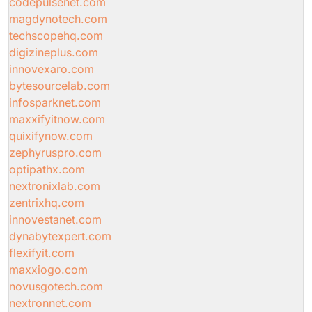
codepulsenet.com
magdynotech.com
techscopehq.com
digizineplus.com
innovexaro.com
bytesourcelab.com
infosparknet.com
maxxifyitnow.com
quixifynow.com
zephyruspro.com
optipathx.com
nextronixlab.com
zentrixhq.com
innovestanet.com
dynabytexpert.com
flexifyit.com
maxxiogo.com
novusgotech.com
nextronnet.com