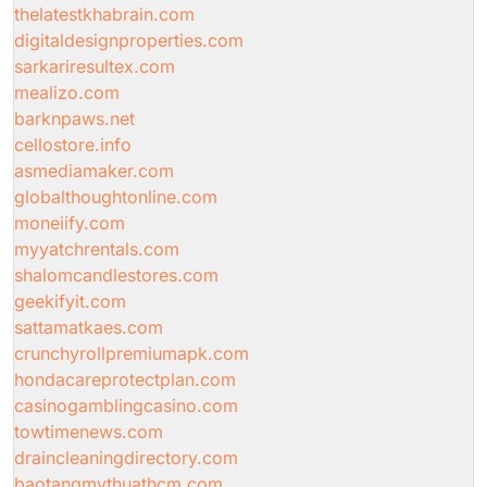
thelatestkhabrain.com
digitaldesignproperties.com
sarkariresultex.com
mealizo.com
barknpaws.net
cellostore.info
asmediamaker.com
globalthoughtonline.com
moneiify.com
myyatchrentals.com
shalomcandlestores.com
geekifyit.com
sattamatkaes.com
crunchyrollpremiumapk.com
hondacareprotectplan.com
casinogamblingcasino.com
towtimenews.com
draincleaningdirectory.com
baotangmythuathcm.com