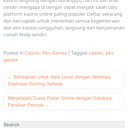
kasino langsung dengan GocengQQ hari ini dan lihat
sendiri mengapa ia dengan cepat menjadi salah satu
platform kasino online paling populer. Daftar sekarang
dan bersiaplah untuk menikmati semua kegembiraan
dan aksi kasino sungguhan, langsung dari kenyamanan
rumah Anda sendiri.
Posted in
Casino
,
Pkv Games
|
Tagged
casino
,
pkv
games
Post
Bersiaplah untuk Naik Level dengan Wedeqq:
navigation
Destinasi Gaming Terbaik
Menjelajahi Dunia Poker Online dengan Datukqq:
Panduan Pemula
Search