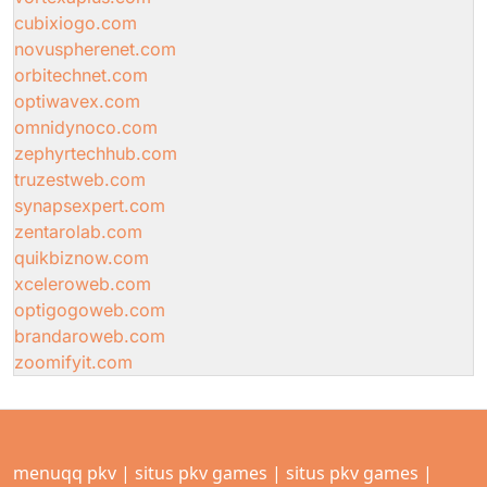
cubixiogo.com
novuspherenet.com
orbitechnet.com
optiwavex.com
omnidynoco.com
zephyrtechhub.com
truzestweb.com
synapsexpert.com
zentarolab.com
quikbiznow.com
xceleroweb.com
optigogoweb.com
brandaroweb.com
zoomifyit.com
menuqq pkv
|
situs pkv games
|
situs pkv games
|