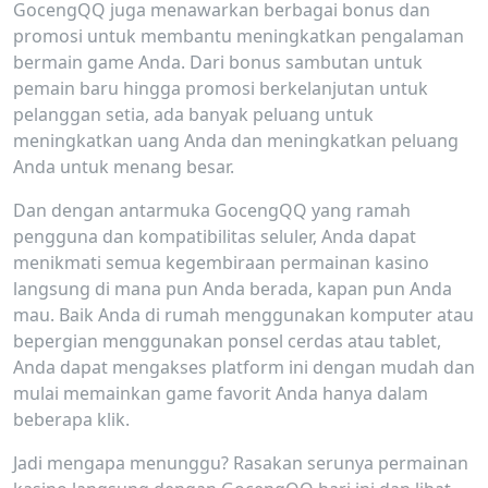
GocengQQ juga menawarkan berbagai bonus dan
promosi untuk membantu meningkatkan pengalaman
bermain game Anda. Dari bonus sambutan untuk
pemain baru hingga promosi berkelanjutan untuk
pelanggan setia, ada banyak peluang untuk
meningkatkan uang Anda dan meningkatkan peluang
Anda untuk menang besar.
Dan dengan antarmuka GocengQQ yang ramah
pengguna dan kompatibilitas seluler, Anda dapat
menikmati semua kegembiraan permainan kasino
langsung di mana pun Anda berada, kapan pun Anda
mau. Baik Anda di rumah menggunakan komputer atau
bepergian menggunakan ponsel cerdas atau tablet,
Anda dapat mengakses platform ini dengan mudah dan
mulai memainkan game favorit Anda hanya dalam
beberapa klik.
Jadi mengapa menunggu? Rasakan serunya permainan