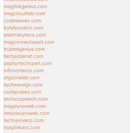
maglinkgenius.com
magcircuitlab.com
codewavex.com
byteboostco.com
elektrabyteco.com
magconnectxpert.com
truzestgenius.com
techpulsenet.com
zephyrtechxpert.com
infovortexco.com
digizinelab.com
techwavego.com
codepulsex.com
techscopetech.com
magdynoweb.com
innovexaroweb.com
techreviveco.com
maglinkaro.com