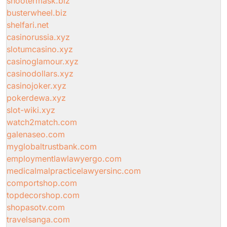
shootermask.biz
busterwheel.biz
shelfari.net
casinorussia.xyz
slotumcasino.xyz
casinoglamour.xyz
casinodollars.xyz
casinojoker.xyz
pokerdewa.xyz
slot-wiki.xyz
watch2match.com
galenaseo.com
myglobaltrustbank.com
employmentlawlawyergo.com
medicalmalpracticelawyersinc.com
comportshop.com
topdecorshop.com
shopasotv.com
travelsanga.com