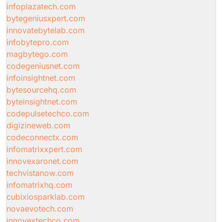
infoplazatech.com
bytegeniusxpert.com
innovatebytelab.com
infobytepro.com
magbytego.com
codegeniusnet.com
infoinsightnet.com
bytesourcehq.com
byteinsightnet.com
codepulsetechco.com
digizineweb.com
codeconnectx.com
infomatrixxpert.com
innovexaronet.com
techvistanow.com
infomatrixhq.com
cubixiosparklab.com
novaevotech.com
innovextechco.com