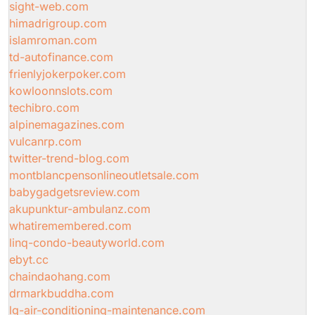
sight-web.com
himadrigroup.com
islamroman.com
td-autofinance.com
frienlyjokerpoker.com
kowloonnslots.com
techibro.com
alpinemagazines.com
vulcanrp.com
twitter-trend-blog.com
montblancpensonlineoutletsale.com
babygadgetsreview.com
akupunktur-ambulanz.com
whatiremembered.com
linq-condo-beautyworld.com
ebyt.cc
chaindaohang.com
drmarkbuddha.com
lg-air-conditioning-maintenance.com