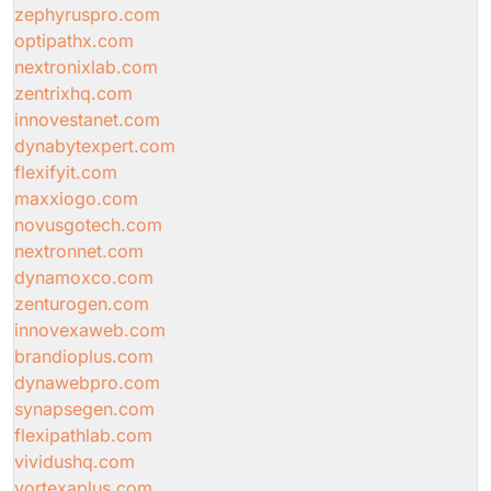
zephyruspro.com
optipathx.com
nextronixlab.com
zentrixhq.com
innovestanet.com
dynabytexpert.com
flexifyit.com
maxxiogo.com
novusgotech.com
nextronnet.com
dynamoxco.com
zenturogen.com
innovexaweb.com
brandioplus.com
dynawebpro.com
synapsegen.com
flexipathlab.com
vividushq.com
vortexaplus.com