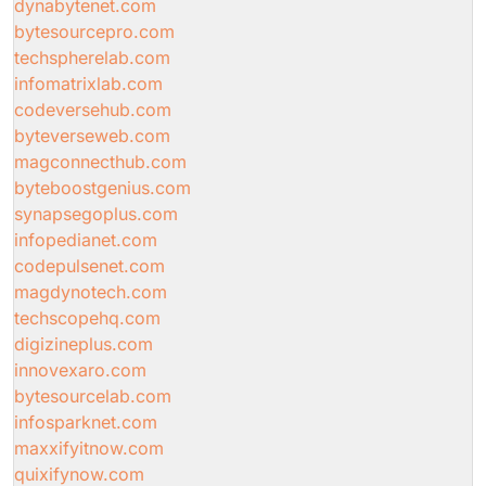
dynabytenet.com
bytesourcepro.com
techspherelab.com
infomatrixlab.com
codeversehub.com
byteverseweb.com
magconnecthub.com
byteboostgenius.com
synapsegoplus.com
infopedianet.com
codepulsenet.com
magdynotech.com
techscopehq.com
digizineplus.com
innovexaro.com
bytesourcelab.com
infosparknet.com
maxxifyitnow.com
quixifynow.com