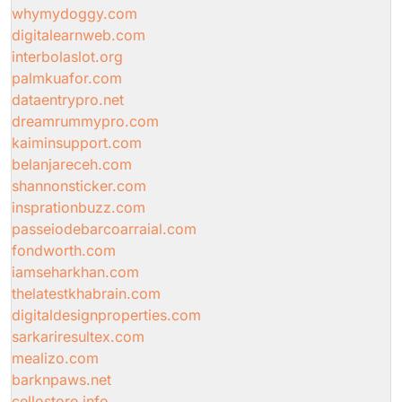
whymydoggy.com
digitalearnweb.com
interbolaslot.org
palmkuafor.com
dataentrypro.net
dreamrummypro.com
kaiminsupport.com
belanjareceh.com
shannonsticker.com
insprationbuzz.com
passeiodebarcoarraial.com
fondworth.com
iamseharkhan.com
thelatestkhabrain.com
digitaldesignproperties.com
sarkariresultex.com
mealizo.com
barknpaws.net
cellostore.info