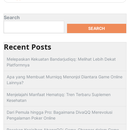
Search
SEARCH
Recent Posts
Melepaskan Kekuatan Bandarjudiqq: Melihat Lebih Dekat
Platformnya
Apa yang Membuat Murniqq Menonjol Diantara Game Online
Lainnya?
Menjelajahi Manfaat Hematqq: Tren Terbaru Suplemen
Kesehatan
Dari Pemula hingga Pro: Bagaimana DivaQQ Merevolusi
Pengalaman Poker Online
Rasakan Keajaiban AbangQQ: Game-Changer dalam Game