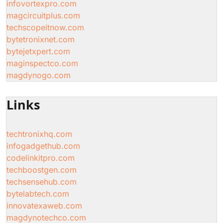
infovortexpro.com
magcircuitplus.com
techscopeitnow.com
bytetronixnet.com
bytejetxpert.com
maginspectco.com
magdynogo.com
Links
techtronixhq.com
infogadgethub.com
codelinkitpro.com
techboostgen.com
techsensehub.com
bytelabtech.com
innovatexaweb.com
magdynotechco.com