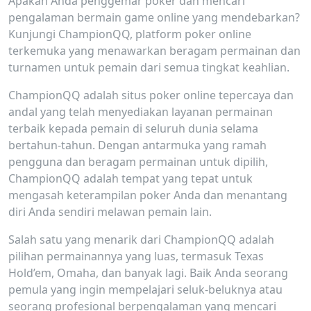
Apakah Anda penggemar poker dan mencari
pengalaman bermain game online yang mendebarkan?
Kunjungi ChampionQQ, platform poker online
terkemuka yang menawarkan beragam permainan dan
turnamen untuk pemain dari semua tingkat keahlian.
ChampionQQ adalah situs poker online tepercaya dan
andal yang telah menyediakan layanan permainan
terbaik kepada pemain di seluruh dunia selama
bertahun-tahun. Dengan antarmuka yang ramah
pengguna dan beragam permainan untuk dipilih,
ChampionQQ adalah tempat yang tepat untuk
mengasah keterampilan poker Anda dan menantang
diri Anda sendiri melawan pemain lain.
Salah satu yang menarik dari ChampionQQ adalah
pilihan permainannya yang luas, termasuk Texas
Hold’em, Omaha, dan banyak lagi. Baik Anda seorang
pemula yang ingin mempelajari seluk-beluknya atau
seorang profesional berpengalaman yang mencari