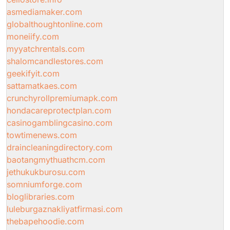
asmediamaker.com
globalthoughtonline.com
moneiify.com
myyatchrentals.com
shalomcandlestores.com
geekifyit.com
sattamatkaes.com
crunchyrollpremiumapk.com
hondacareprotectplan.com
casinogamblingcasino.com
towtimenews.com
draincleaningdirectory.com
baotangmythuathcm.com
jethukukburosu.com
somniumforge.com
bloglibraries.com
luleburgaznakliyatfirmasi.com
thebapehoodie.com