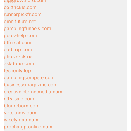
digigrowthpro.com
colttrickle.com
runnerpickfr.com
omnifuture.net
gamblingfunnels.com
pcos-help.com
btfutsal.com
codirop.com
ghosts-uk.net
askdono.com
techonly.top
gamblingcompete.com
businesssmagazine.com
creativeinternetmedia.com
n95-sale.com
blogreborn.com
virtcitnow.com
wiselymap.com
prochatgptonline.com