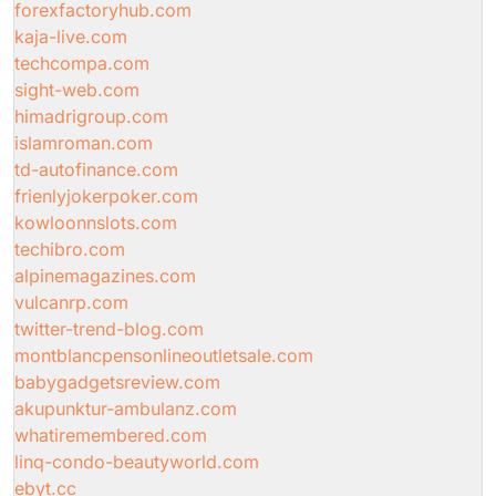
forexfactoryhub.com
kaja-live.com
techcompa.com
sight-web.com
himadrigroup.com
islamroman.com
td-autofinance.com
frienlyjokerpoker.com
kowloonnslots.com
techibro.com
alpinemagazines.com
vulcanrp.com
twitter-trend-blog.com
montblancpensonlineoutletsale.com
babygadgetsreview.com
akupunktur-ambulanz.com
whatiremembered.com
linq-condo-beautyworld.com
ebyt.cc