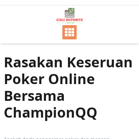
Skip
to
content
Rasakan Keseruan
Poker Online
Bersama
ChampionQQ