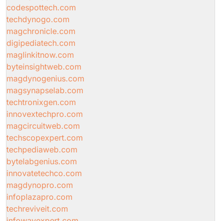
codespottech.com
techdynogo.com
magchronicle.com
digipediatech.com
maglinkitnow.com
byteinsightweb.com
magdynogenius.com
magsynapselab.com
techtronixgen.com
innovextechpro.com
magcircuitweb.com
techscopexpert.com
techpediaweb.com
bytelabgenius.com
innovatetechco.com
magdynopro.com
infoplazapro.com
techreviveit.com
infowavexpert.com