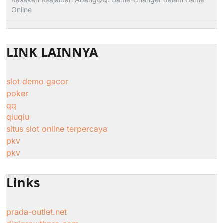
Online
LINK LAINNYA
slot demo gacor
poker
qq
qiuqiu
situs slot online terpercaya
pkv
pkv
Links
prada-outlet.net