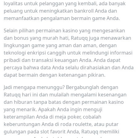
loyalitas untuk pelanggan yang kembali, ada banyak
peluang untuk meningkatkan bankroll Anda dan
memanfaatkan pengalaman bermain game Anda.
Selain pilihan permainan kasino yang mengesankan
dan bonus yang murah hati, Ratuqq juga menawarkan
lingkungan game yang aman dan aman, dengan
teknologi enkripsi canggih untuk melindungi informasi
pribadi dan transaksi keuangan Anda. Anda dapat
percaya bahwa data Anda selalu dirahasiakan dan Anda
dapat bermain dengan ketenangan pikiran.
Jadi mengapa menunggu? Bergabunglah dengan
Ratuqq hari ini dan mulailah mengalami kesenangan
dan hiburan tanpa batas dengan permainan kasino
yang menarik. Apakah Anda ingin menguji
keterampilan Anda di meja poker, cobalah
keberuntungan Anda di roda roulette, atau putar
gulungan pada slot favorit Anda, Ratuqq memiliki