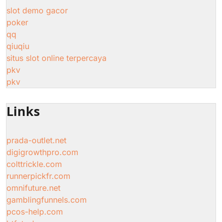
slot demo gacor
poker
qq
qiuqiu
situs slot online terpercaya
pkv
pkv
Links
prada-outlet.net
digigrowthpro.com
colttrickle.com
runnerpickfr.com
omnifuture.net
gamblingfunnels.com
pcos-help.com