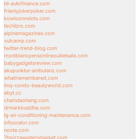
td-autofinance.com
frienlyjokerpoker.com
kowloonnslots.com
techibro.com
alpinemagazines.com
vulcanrp.com
twitter-trend-blog.com
montblancpensonlineoutletsale.com
babygadgetsreview.com
akupunktur-ambulanz.com
whatiremembered.com
linq-condo-beautyworld.com
ebyt.cc
chaindaohang.com
drmarkbuddha.com
lg-air-conditioning-maintenance.com
infoorator.com
novte.com
7hpizzaeasternmarket.com