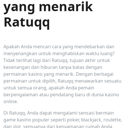
yang menarik
Ratuqq
Apakah Anda mencari cara yang mendebarkan dan
menyenangkan untuk menghabiskan waktu luang?
Tidak terlihat lagi dari Ratuqq, tujuan akhir untuk
kesenangan dan hiburan tanpa batas dengan
permainan kasino yang menarik. Dengan berbagai
permainan untuk dipilih, Ratuqq menawarkan sesuatu
untuk semua orang, apakah Anda pemain
berpengalaman atau pendatang baru di dunia kasino
online.
Di Ratuqq, Anda dapat mengalami sensasi bermain
game kasino populer seperti poker, blackjack, roulette,
dan slot, semuanya dari kenyamanan rumah Anda