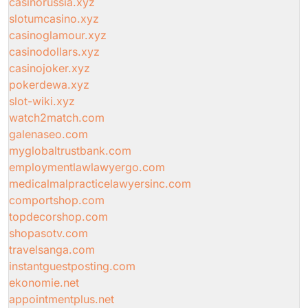
casinorussia.xyz
slotumcasino.xyz
casinoglamour.xyz
casinodollars.xyz
casinojoker.xyz
pokerdewa.xyz
slot-wiki.xyz
watch2match.com
galenaseo.com
myglobaltrustbank.com
employmentlawlawyergo.com
medicalmalpracticelawyersinc.com
comportshop.com
topdecorshop.com
shopasotv.com
travelsanga.com
instantguestposting.com
ekonomie.net
appointmentplus.net