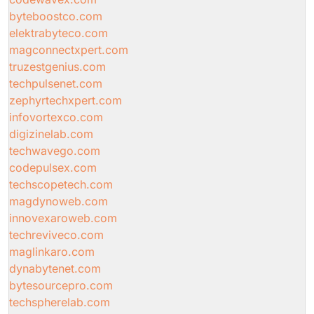
byteboostco.com
elektrabyteco.com
magconnectxpert.com
truzestgenius.com
techpulsenet.com
zephyrtechxpert.com
infovortexco.com
digizinelab.com
techwavego.com
codepulsex.com
techscopetech.com
magdynoweb.com
innovexaroweb.com
techreviveco.com
maglinkaro.com
dynabytenet.com
bytesourcepro.com
techspherelab.com