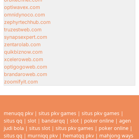
optiwavex.com
omnidynoco.com
zephyrtechhub.com
truzestweb.com
synapsexpert.com
zentarolab.com
quikbiznow.com
xceleroweb.com
optigogoweb.com
brandaroweb.com
zoomifyit.com
menuqq pkv
|
situs pkv games
|
situs pkv games
|
situs qq
|
slot
|
bandarqq
|
slot
|
poker online
|
agen
judi bola
|
situs slot
|
situs pkv games
|
poker online
|
situs qq
|
murniqq pkv
|
hematqq pkv
|
mahjong ways