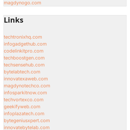
magdynogo.com
Links
techtronixhq.com
infogadgethub.com
codelinkitpro.com
techboostgen.com
techsensehub.com
bytelabtech.com
innovatexaweb.com
magdynotechco.com
infosparkitnow.com
techvortexco.com
geekifyweb.com
infoplazatech.com
bytegeniusxpert.com
innovatebytelab.com