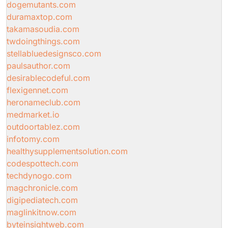
dogemutants.com
duramaxtop.com
takamasoudia.com
twdoingthings.com
stellabluedesignsco.com
paulsauthor.com
desirablecodeful.com
flexigennet.com
heronameclub.com
medmarket.io
outdoortablez.com
infotomy.com
healthysupplementsolution.com
codespottech.com
techdynogo.com
magchronicle.com
digipediatech.com
maglinkitnow.com
byteinsightweb.com