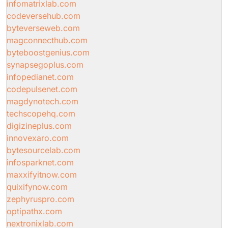
infomatrixlab.com
codeversehub.com
byteverseweb.com
magconnecthub.com
byteboostgenius.com
synapsegoplus.com
infopedianet.com
codepulsenet.com
magdynotech.com
techscopehq.com
digizineplus.com
innovexaro.com
bytesourcelab.com
infosparknet.com
maxxifyitnow.com
quixifynow.com
zephyruspro.com
optipathx.com
nextronixlab.com