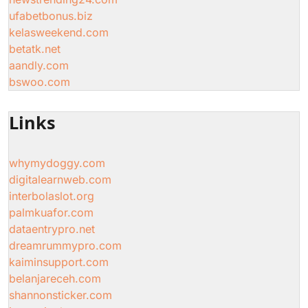
ufabetbonus.biz
kelasweekend.com
betatk.net
aandly.com
bswoo.com
Links
whymydoggy.com
digitalearnweb.com
interbolaslot.org
palmkuafor.com
dataentrypro.net
dreamrummypro.com
kaiminsupport.com
belanjareceh.com
shannonsticker.com