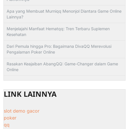
Apa yang Membuat Murniqq Menonjol Diantara Game Online
Lainnya?
Menjelajahi Manfaat Hematqq: Tren Terbaru Suplemen
Kesehatan
Dari Pemula hingga Pro: Bagaimana DivaQQ Merevolusi
Pengalaman Poker Online
Rasakan Keajaiban AbangQQ: Game-Changer dalam Game
Online
LINK LAINNYA
slot demo gacor
poker
qq