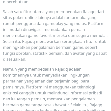
diperebutkan.
Salah satu fitur utama yang membedakan Rajaqq dari
situs poker online lainnya adalah antarmuka yang
ramah pengguna dan gameplay yang mulus. Platform
ini mudah dinavigasi, memudahkan pemain
menemukan game favorit mereka dan segera memulai.
Selain itu, Rajaqq menawarkan serangkaian fitur untuk
meningkatkan pengalaman bermain game, seperti
fungsi obrolan, statistik pemain, dan avatar yang dapat
disesuaikan.
Namun yang membedakan Rajaqq adalah
komitmennya untuk menyediakan lingkungan
permainan yang aman dan terjamin bagi para
pemainnya. Platform ini menggunakan teknologi
enkripsi canggih untuk melindungi informasi pribadi
dan keuangan pemain, memastikan pengalaman
bermain game tanpa rasa khawatir. Selain itu, Rajaqq
beroperasi dengan kode etik yang ketat dan kebijakan