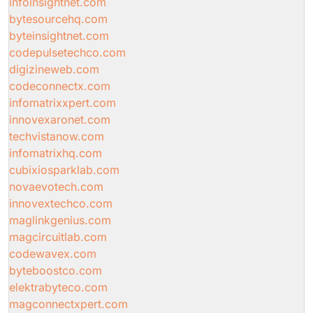
infoinsightnet.com
bytesourcehq.com
byteinsightnet.com
codepulsetechco.com
digizineweb.com
codeconnectx.com
infomatrixxpert.com
innovexaronet.com
techvistanow.com
infomatrixhq.com
cubixiosparklab.com
novaevotech.com
innovextechco.com
maglinkgenius.com
magcircuitlab.com
codewavex.com
byteboostco.com
elektrabyteco.com
magconnectxpert.com