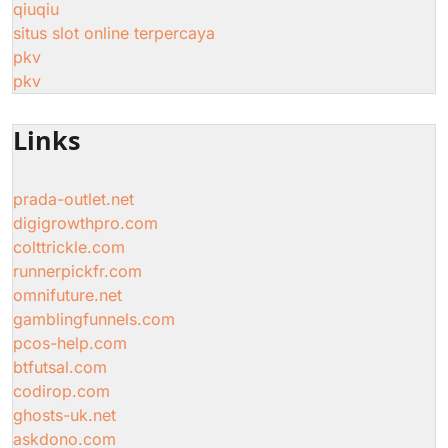
qiuqiu
situs slot online terpercaya
pkv
pkv
Links
prada-outlet.net
digigrowthpro.com
colttrickle.com
runnerpickfr.com
omnifuture.net
gamblingfunnels.com
pcos-help.com
btfutsal.com
codirop.com
ghosts-uk.net
askdono.com