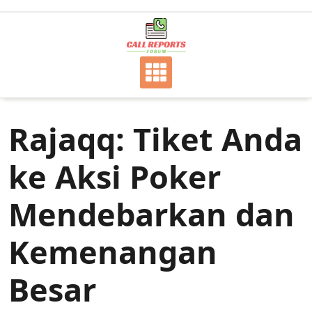
Skip
to
content
Rajaqq: Tiket Anda
ke Aksi Poker
Mendebarkan dan
Kemenangan
Besar