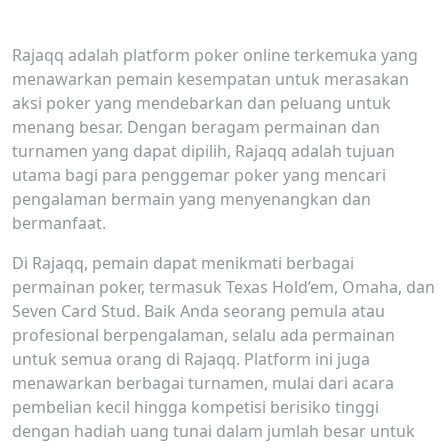
Rajaqq adalah platform poker online terkemuka yang
menawarkan pemain kesempatan untuk merasakan
aksi poker yang mendebarkan dan peluang untuk
menang besar. Dengan beragam permainan dan
turnamen yang dapat dipilih, Rajaqq adalah tujuan
utama bagi para penggemar poker yang mencari
pengalaman bermain yang menyenangkan dan
bermanfaat.
Di Rajaqq, pemain dapat menikmati berbagai
permainan poker, termasuk Texas Hold’em, Omaha, dan
Seven Card Stud. Baik Anda seorang pemula atau
profesional berpengalaman, selalu ada permainan
untuk semua orang di Rajaqq. Platform ini juga
menawarkan berbagai turnamen, mulai dari acara
pembelian kecil hingga kompetisi berisiko tinggi
dengan hadiah uang tunai dalam jumlah besar untuk