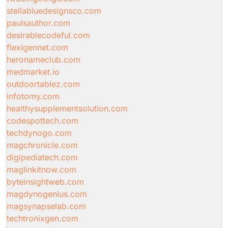
stellabluedesignsco.com
paulsauthor.com
desirablecodeful.com
flexigennet.com
heronameclub.com
medmarket.io
outdoortablez.com
infotomy.com
healthysupplementsolution.com
codespottech.com
techdynogo.com
magchronicle.com
digipediatech.com
maglinkitnow.com
byteinsightweb.com
magdynogenius.com
magsynapselab.com
techtronixgen.com