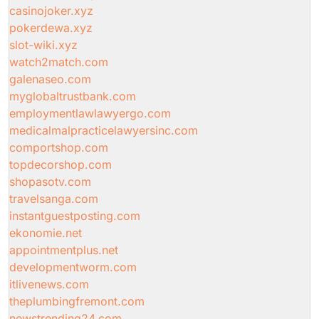
casinojoker.xyz
pokerdewa.xyz
slot-wiki.xyz
watch2match.com
galenaseo.com
myglobaltrustbank.com
employmentlawlawyergo.com
medicalmalpracticelawyersinc.com
comportshop.com
topdecorshop.com
shopasotv.com
travelsanga.com
instantguestposting.com
ekonomie.net
appointmentplus.net
developmentworm.com
itlivenews.com
theplumbingfremont.com
newstrending24.com