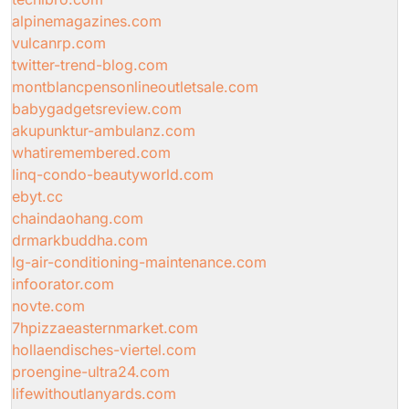
alpinemagazines.com
vulcanrp.com
twitter-trend-blog.com
montblancpensonlineoutletsale.com
babygadgetsreview.com
akupunktur-ambulanz.com
whatiremembered.com
linq-condo-beautyworld.com
ebyt.cc
chaindaohang.com
drmarkbuddha.com
lg-air-conditioning-maintenance.com
infoorator.com
novte.com
7hpizzaeasternmarket.com
hollaendisches-viertel.com
proengine-ultra24.com
lifewithoutlanyards.com