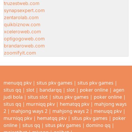
truzestweb.com
synapsexpert.com
zentarolab.com
quikbiznow.com
xceleroweb.com
optigogoweb.com
brandaroweb.com
zoomifyit.com
menuqq pkv
|
situs pkv games
|
situs pkv games
|
situs qq
|
slot
|
bandarqq
|
slot
|
poker online
|
agen
judi bola
|
situs slot
|
situs pkv games
|
poker online
|
situs qq
|
murniqq pkv
|
hematqq pkv
|
mahjong ways
2
|
mahjong ways 2
|
mahjong ways 2
|
menuqq pkv
|
murniqq pkv
|
hematqq pkv
|
situs pkv games
|
poker
online
|
situs qq
|
situs pkv games
|
domino qq
|