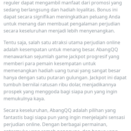
reguler dapat mengambil manfaat dari promosi yang
sedang berlangsung dan hadiah loyalitas. Bonus ini
dapat secara signifikan meningkatkan peluang Anda
untuk menang dan membuat pengalaman perjudian
secara keseluruhan menjadi lebih menyenangkan.
Tentu saja, salah satu atraksi utama perjudian online
adalah kesempatan untuk menang besar. AbangQQ
menawarkan sejumlah game jackpot progresif yang
memberi para pemain kesempatan untuk
memenangkan hadiah uang tunai yang sangat besar
hanya dengan satu putaran gulungan. Jackpot ini dapat
tumbuh bernilai ratusan ribu dolar, menjadikannya
prospek yang menggoda bagi siapa pun yang ingin
memukulnya kaya.
Secara keseluruhan, AbangQQ adalah pilihan yang
fantastis bagi siapa pun yang ingin menjelajahi sensasi
perjudian online. Dengan berbagai permainan,