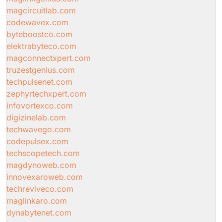
magcircuitlab.com
codewavex.com
byteboostco.com
elektrabyteco.com
magconnectxpert.com
truzestgenius.com
techpulsenet.com
zephyrtechxpert.com
infovortexco.com
digizinelab.com
techwavego.com
codepulsex.com
techscopetech.com
magdynoweb.com
innovexaroweb.com
techreviveco.com
maglinkaro.com
dynabytenet.com