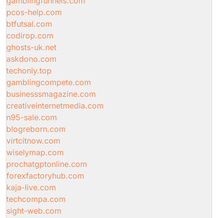
gamblingfunnels.com
pcos-help.com
btfutsal.com
codirop.com
ghosts-uk.net
askdono.com
techonly.top
gamblingcompete.com
businesssmagazine.com
creativeinternetmedia.com
n95-sale.com
blogreborn.com
virtcitnow.com
wiselymap.com
prochatgptonline.com
forexfactoryhub.com
kaja-live.com
techcompa.com
sight-web.com