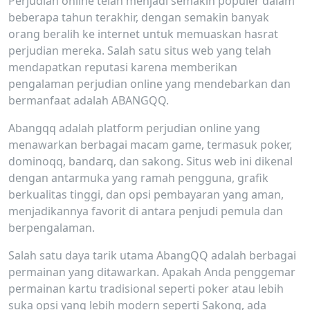
Perjudian online telah menjadi semakin populer dalam
beberapa tahun terakhir, dengan semakin banyak
orang beralih ke internet untuk memuaskan hasrat
perjudian mereka. Salah satu situs web yang telah
mendapatkan reputasi karena memberikan
pengalaman perjudian online yang mendebarkan dan
bermanfaat adalah ABANGQQ.
Abangqq adalah platform perjudian online yang
menawarkan berbagai macam game, termasuk poker,
dominoqq, bandarq, dan sakong. Situs web ini dikenal
dengan antarmuka yang ramah pengguna, grafik
berkualitas tinggi, dan opsi pembayaran yang aman,
menjadikannya favorit di antara penjudi pemula dan
berpengalaman.
Salah satu daya tarik utama AbangQQ adalah berbagai
permainan yang ditawarkan. Apakah Anda penggemar
permainan kartu tradisional seperti poker atau lebih
suka opsi yang lebih modern seperti Sakong, ada