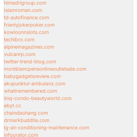
himadrigroup.com
islamroman.com
td-autofinance.com
frienlyjokerpoker.com
kowloonnslots.com
techibro.com
alpinemagazines.com
vulcanrp.com
twitter-trend-blog.com
montblancpensonlineoutletsale.com
babygadgetsreview.com
akupunktur-ambulanz.com
whatiremembered.com
linq-condo-beautyworld.com
ebyt.cc
chaindaohang.com
drmarkbuddha.com
lg-air-conditioning-maintenance.com
infoorator.com