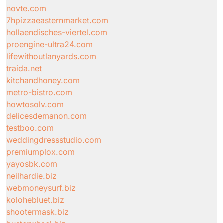
novte.com
7hpizzaeasternmarket.com
hollaendisches-viertel.com
proengine-ultra24.com
lifewithoutlanyards.com
traida.net
kitchandhoney.com
metro-bistro.com
howtosolv.com
delicesdemanon.com
testboo.com
weddingdressstudio.com
premiumplox.com
yayosbk.com
neilhardie.biz
webmoneysurf.biz
kolohebluet.biz
shootermask.biz