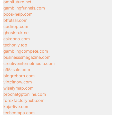
omnifuture.net
gamblingfunnels.com
pcos-help.com
btfutsal.com
codirop.com
ghosts-uk.net
askdono.com
techonly.top
gamblingcompete.com
businesssmagazine.com
creativeinternetmedia.com
n95-sale.com
blogreborn.com
virtcitnow.com
wiselymap.com
prochatgptonline.com
forexfactoryhub.com
kaja-live.com
techcompa.com