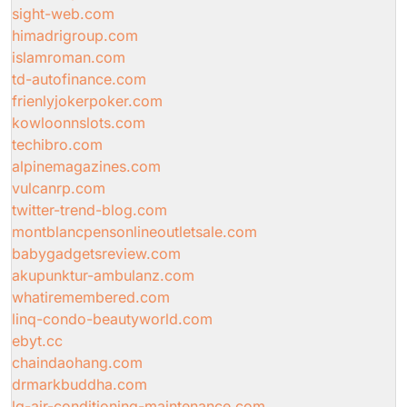
sight-web.com
himadrigroup.com
islamroman.com
td-autofinance.com
frienlyjokerpoker.com
kowloonnslots.com
techibro.com
alpinemagazines.com
vulcanrp.com
twitter-trend-blog.com
montblancpensonlineoutletsale.com
babygadgetsreview.com
akupunktur-ambulanz.com
whatiremembered.com
linq-condo-beautyworld.com
ebyt.cc
chaindaohang.com
drmarkbuddha.com
lg-air-conditioning-maintenance.com