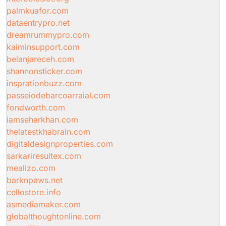
palmkuafor.com
dataentrypro.net
dreamrummypro.com
kaiminsupport.com
belanjareceh.com
shannonsticker.com
insprationbuzz.com
passeiodebarcoarraial.com
fondworth.com
iamseharkhan.com
thelatestkhabrain.com
digitaldesignproperties.com
sarkariresultex.com
mealizo.com
barknpaws.net
cellostore.info
asmediamaker.com
globalthoughtonline.com