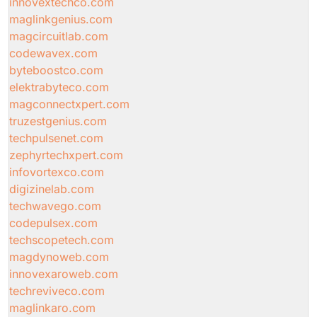
innovextechco.com
maglinkgenius.com
magcircuitlab.com
codewavex.com
byteboostco.com
elektrabyteco.com
magconnectxpert.com
truzestgenius.com
techpulsenet.com
zephyrtechxpert.com
infovortexco.com
digizinelab.com
techwavego.com
codepulsex.com
techscopetech.com
magdynoweb.com
innovexaroweb.com
techreviveco.com
maglinkaro.com