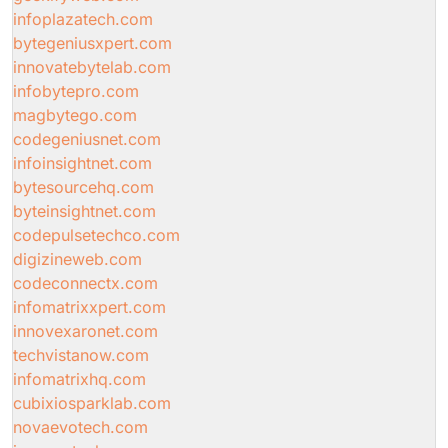
infoplazatech.com
bytegeniusxpert.com
innovatebytelab.com
infobytepro.com
magbytego.com
codegeniusnet.com
infoinsightnet.com
bytesourcehq.com
byteinsightnet.com
codepulsetechco.com
digizineweb.com
codeconnectx.com
infomatrixxpert.com
innovexaronet.com
techvistanow.com
infomatrixhq.com
cubixiosparklab.com
novaevotech.com