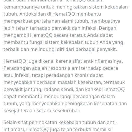
kemampuannya untuk meningkatkan sistem kekebalan
tubuh. Antioksidan di HematQQ membantu
memperkuat pertahanan alami tubuh, membuatnya
lebih tahan terhadap penyakit dan infeksi. Dengan
mengambil HematQQ secara teratur, Anda dapat
membantu fungsi sistem kekebalan tubuh Anda yang
terbaik dan melindungi diri dari berbagai penyakit.
HematQQ juga dikenal karena sifat anti-inflamasinya.
Peradangan adalah respons alami terhadap cedera
atau infeksi, tetapi peradangan kronis dapat
menyebabkan berbagai masalah kesehatan, termasuk
penyakit jantung, radang sendi, dan kanker. HematQQ
dapat membantu mengurangi peradangan dalam
tubuh, yang menyebabkan peningkatan kesehatan dan
kesejahteraan secara keseluruhan.
Selain sifat peningkatan kekebalan tubuh dan anti-
inflamasi, HematQQ juga telah terbukti memiliki