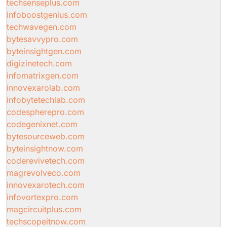
techsenseplus.com
infoboostgenius.com
techwavegen.com
bytesavvypro.com
byteinsightgen.com
digizinetech.com
infomatrixgen.com
innovexarolab.com
infobytetechlab.com
codespherepro.com
codegenixnet.com
bytesourceweb.com
byteinsightnow.com
coderevivetech.com
magrevolveco.com
innovexarotech.com
infovortexpro.com
magcircuitplus.com
techscopeitnow.com