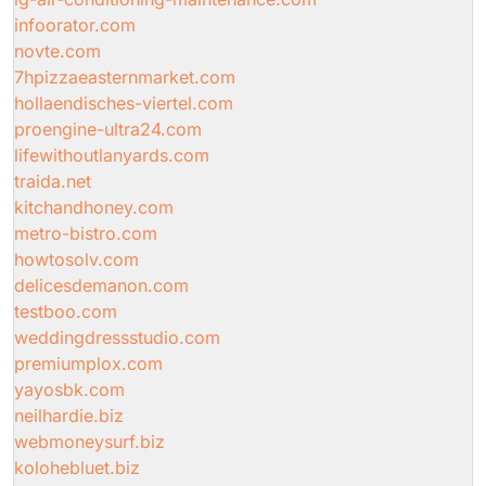
infoorator.com
novte.com
7hpizzaeasternmarket.com
hollaendisches-viertel.com
proengine-ultra24.com
lifewithoutlanyards.com
traida.net
kitchandhoney.com
metro-bistro.com
howtosolv.com
delicesdemanon.com
testboo.com
weddingdressstudio.com
premiumplox.com
yayosbk.com
neilhardie.biz
webmoneysurf.biz
kolohebluet.biz