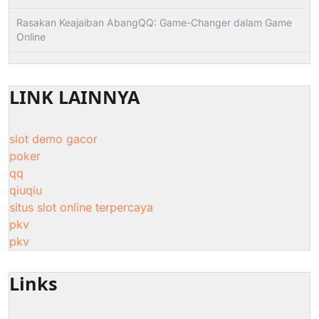
Rasakan Keajaiban AbangQQ: Game-Changer dalam Game
Online
LINK LAINNYA
slot demo gacor
poker
qq
qiuqiu
situs slot online terpercaya
pkv
pkv
Links