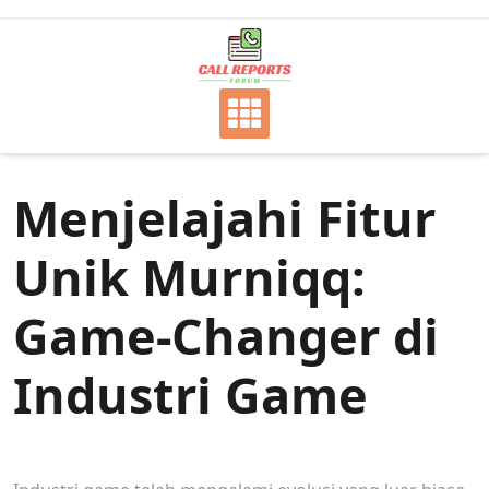
Skip
to
content
Menjelajahi Fitur
Unik Murniqq:
Game-Changer di
Industri Game