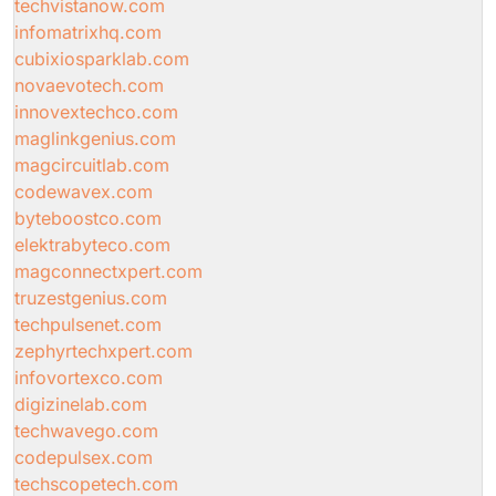
techvistanow.com
infomatrixhq.com
cubixiosparklab.com
novaevotech.com
innovextechco.com
maglinkgenius.com
magcircuitlab.com
codewavex.com
byteboostco.com
elektrabyteco.com
magconnectxpert.com
truzestgenius.com
techpulsenet.com
zephyrtechxpert.com
infovortexco.com
digizinelab.com
techwavego.com
codepulsex.com
techscopetech.com