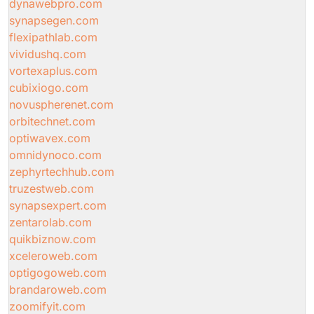
dynawebpro.com
synapsegen.com
flexipathlab.com
vividushq.com
vortexaplus.com
cubixiogo.com
novuspherenet.com
orbitechnet.com
optiwavex.com
omnidynoco.com
zephyrtechhub.com
truzestweb.com
synapsexpert.com
zentarolab.com
quikbiznow.com
xceleroweb.com
optigogoweb.com
brandaroweb.com
zoomifyit.com