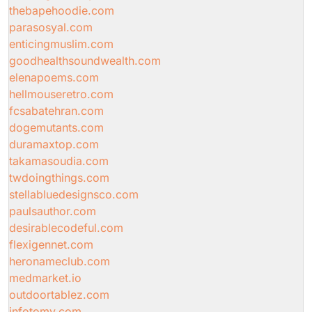
thebapehoodie.com
parasosyal.com
enticingmuslim.com
goodhealthsoundwealth.com
elenapoems.com
hellmouseretro.com
fcsabatehran.com
dogemutants.com
duramaxtop.com
takamasoudia.com
twdoingthings.com
stellabluedesignsco.com
paulsauthor.com
desirablecodeful.com
flexigennet.com
heronameclub.com
medmarket.io
outdoortablez.com
infotomy.com