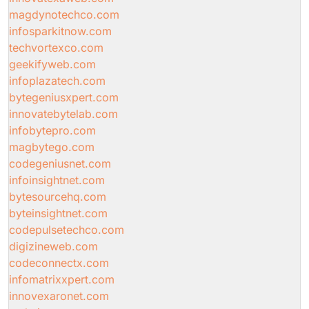
magdynotechco.com
infosparkitnow.com
techvortexco.com
geekifyweb.com
infoplazatech.com
bytegeniusxpert.com
innovatebytelab.com
infobytepro.com
magbytego.com
codegeniusnet.com
infoinsightnet.com
bytesourcehq.com
byteinsightnet.com
codepulsetechco.com
digizineweb.com
codeconnectx.com
infomatrixxpert.com
innovexaronet.com