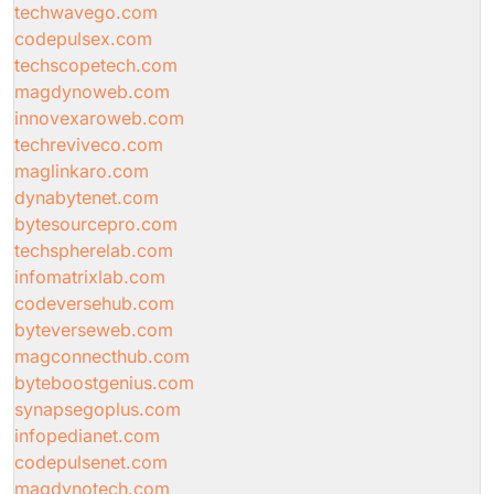
techwavego.com
codepulsex.com
techscopetech.com
magdynoweb.com
innovexaroweb.com
techreviveco.com
maglinkaro.com
dynabytenet.com
bytesourcepro.com
techspherelab.com
infomatrixlab.com
codeversehub.com
byteverseweb.com
magconnecthub.com
byteboostgenius.com
synapsegoplus.com
infopedianet.com
codepulsenet.com
magdynotech.com