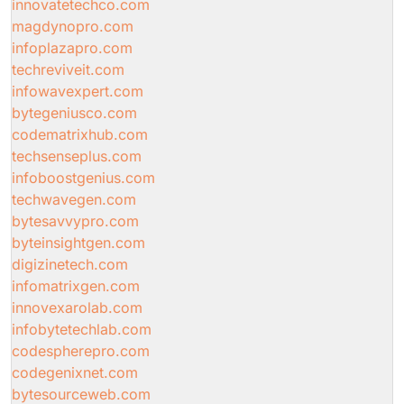
innovatetechco.com
magdynopro.com
infoplazapro.com
techreviveit.com
infowavexpert.com
bytegeniusco.com
codematrixhub.com
techsenseplus.com
infoboostgenius.com
techwavegen.com
bytesavvypro.com
byteinsightgen.com
digizinetech.com
infomatrixgen.com
innovexarolab.com
infobytetechlab.com
codespherepro.com
codegenixnet.com
bytesourceweb.com