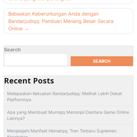
Bebaskan Keberuntungan Anda dengan
Bandarjudiqq: Panduan Menang Besar Secara
Online
Search
SEARCH
Recent Posts
Melepaskan Kekuatan Bandarjudiqq: Melihat Lebih Dekat
Platformnya
Apa yang Membuat Murniqq Menonjol Diantara Game Online
Lainnya?
Menjelajahi Manfaat Hematqq: Tren Terbaru Suplemen
Kesehatan