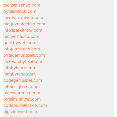
techsensehub.com
bytelabtech.com
innovatexaweb.com
magdynotechco.com
infosparkitnow.com
techvortexco.com
geekifyweb.com
infoplazatech.com
bytegeniusxpert.com
innovatebytelab.com
infobytepro.com
magbytego.com
codegeniusnet.com
infoinsightnet.com
bytesourcehq.com
byteinsightnet.com
codepulsetechco.com
digizineweb.com