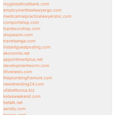
myglobaltrustbank.com
employmentlawlawyergo.com
medicalmalpracticelawyersinc.com
comportshop.com
topdecorshop.com
shopasotv.com
travelsanga.com
instantguestposting.com
ekonomie.net
appointmentplus.net
developmentworm.com
itlivenews.com
theplumbingfremont.com
newstrending24.com
ufabetbonus.biz
kelasweekend.com
betatk.net
aandly.com
bswoo.com