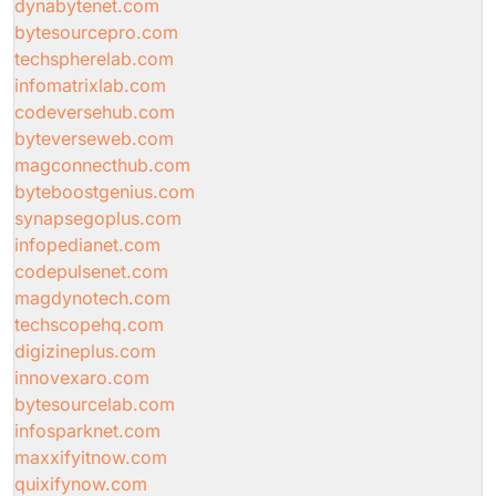
dynabytenet.com
bytesourcepro.com
techspherelab.com
infomatrixlab.com
codeversehub.com
byteverseweb.com
magconnecthub.com
byteboostgenius.com
synapsegoplus.com
infopedianet.com
codepulsenet.com
magdynotech.com
techscopehq.com
digizineplus.com
innovexaro.com
bytesourcelab.com
infosparknet.com
maxxifyitnow.com
quixifynow.com