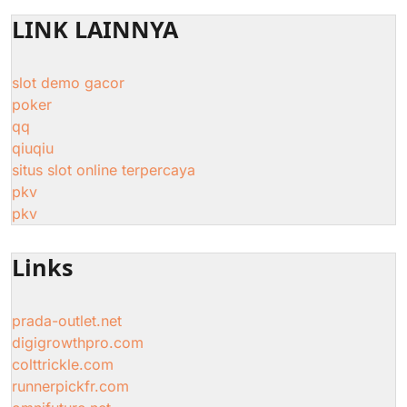
LINK LAINNYA
slot demo gacor
poker
qq
qiuqiu
situs slot online terpercaya
pkv
pkv
Links
prada-outlet.net
digigrowthpro.com
colttrickle.com
runnerpickfr.com