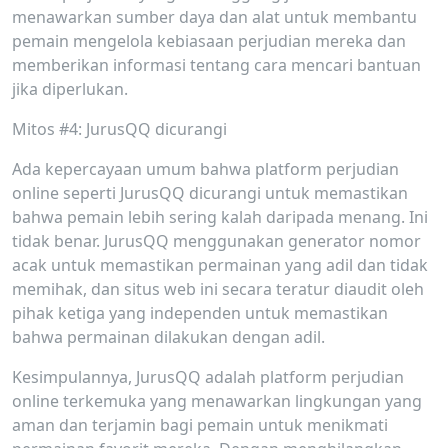
menawarkan sumber daya dan alat untuk membantu
pemain mengelola kebiasaan perjudian mereka dan
memberikan informasi tentang cara mencari bantuan
jika diperlukan.
Mitos #4: JurusQQ dicurangi
Ada kepercayaan umum bahwa platform perjudian
online seperti JurusQQ dicurangi untuk memastikan
bahwa pemain lebih sering kalah daripada menang. Ini
tidak benar. JurusQQ menggunakan generator nomor
acak untuk memastikan permainan yang adil dan tidak
memihak, dan situs web ini secara teratur diaudit oleh
pihak ketiga yang independen untuk memastikan
bahwa permainan dilakukan dengan adil.
Kesimpulannya, JurusQQ adalah platform perjudian
online terkemuka yang menawarkan lingkungan yang
aman dan terjamin bagi pemain untuk menikmati