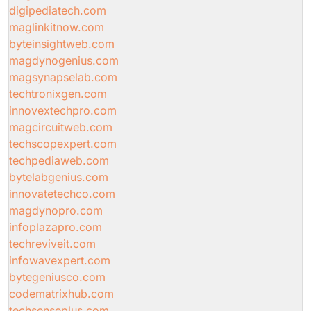
digipediatech.com
maglinkitnow.com
byteinsightweb.com
magdynogenius.com
magsynapselab.com
techtronixgen.com
innovextechpro.com
magcircuitweb.com
techscopexpert.com
techpediaweb.com
bytelabgenius.com
innovatetechco.com
magdynopro.com
infoplazapro.com
techreviveit.com
infowavexpert.com
bytegeniusco.com
codematrixhub.com
techsenseplus.com