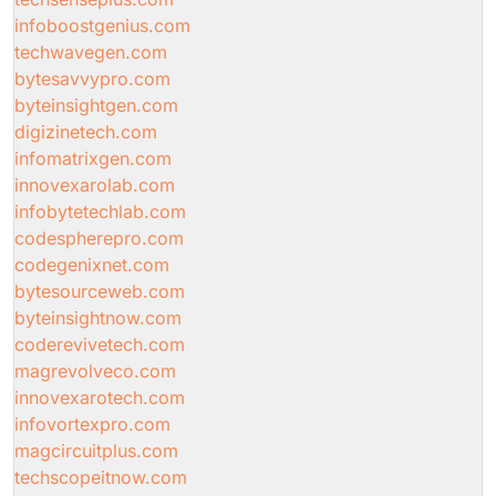
infoboostgenius.com
techwavegen.com
bytesavvypro.com
byteinsightgen.com
digizinetech.com
infomatrixgen.com
innovexarolab.com
infobytetechlab.com
codespherepro.com
codegenixnet.com
bytesourceweb.com
byteinsightnow.com
coderevivetech.com
magrevolveco.com
innovexarotech.com
infovortexpro.com
magcircuitplus.com
techscopeitnow.com