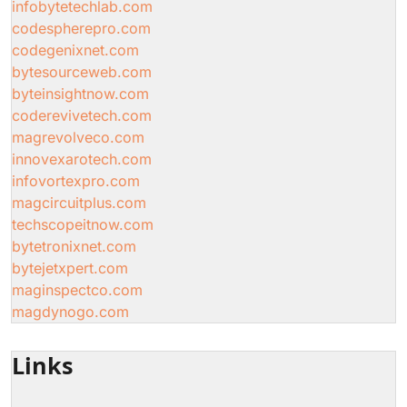
infobytetechlab.com
codespherepro.com
codegenixnet.com
bytesourceweb.com
byteinsightnow.com
coderevivetech.com
magrevolveco.com
innovexarotech.com
infovortexpro.com
magcircuitplus.com
techscopeitnow.com
bytetronixnet.com
bytejetxpert.com
maginspectco.com
magdynogo.com
Links