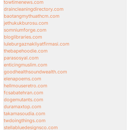
towtimenews.com
draincleaningdirectory.com
baotangmythuathcm.com
jethukukburosu.com
somniumforge.com
bloglibraries.com
luleburgaznakliyatfirmasi.com
thebapehoodie.com
parasosyal.com
enticingmuslim.com
goodhealthsoundwealth.com
elenapoems.com
hellmouseretro.com
fcsabatehran.com
dogemutants.com
duramaxtop.com
takamasoudia.com
twdoingthings.com
stellabluedesignsco.com