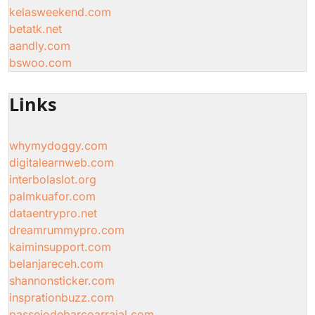
kelasweekend.com
betatk.net
aandly.com
bswoo.com
Links
whymydoggy.com
digitalearnweb.com
interbolaslot.org
palmkuafor.com
dataentrypro.net
dreamrummypro.com
kaiminsupport.com
belanjareceh.com
shannonsticker.com
insprationbuzz.com
passeiodebarcoarraial.com