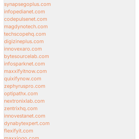
synapsegoplus.com
infopedianet.com
codepulsenet.com
magdynotech.com
techscopehq.com
digizineplus.com
innovexaro.com
bytesourcelab.com
infosparknet.com
maxxifyitnow.com
quixifynow.com
zephyruspro.com
optipathx.com
nextronixlab.com
zentrixhq.com
innovestanet.com
dynabytexpert.com
flexifyit.com
maxxiogo.com