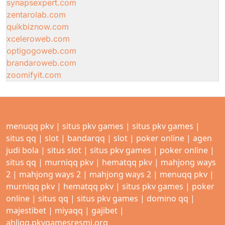
synapsexpert.com
zentarolab.com
quikbiznow.com
xceleroweb.com
optigogoweb.com
brandaroweb.com
zoomifyit.com
menuqq pkv
|
situs pkv games
|
situs pkv games
|
situs qq
|
slot
|
bandarqq
|
slot
|
poker online
|
agen
judi bola
|
situs slot
|
situs pkv games
|
poker online
|
situs qq
|
murniqq pkv
|
hematqq pkv
|
mahjong ways
2
|
mahjong ways 2
|
mahjong ways 2
|
menuqq pkv
|
murniqq pkv
|
hematqq pkv
|
situs pkv games
|
poker
online
|
situs qq
|
situs pkv games
|
domino qq
|
majestibet
|
miyaqq
|
gajibet
|
ahliqq.pkvgamesresmi.org