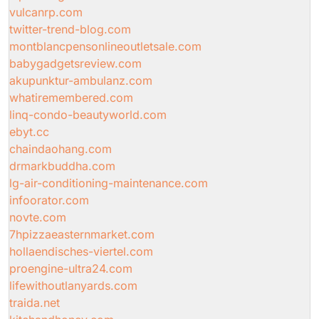
vulcanrp.com
twitter-trend-blog.com
montblancpensonlineoutletsale.com
babygadgetsreview.com
akupunktur-ambulanz.com
whatiremembered.com
linq-condo-beautyworld.com
ebyt.cc
chaindaohang.com
drmarkbuddha.com
lg-air-conditioning-maintenance.com
infoorator.com
novte.com
7hpizzaeasternmarket.com
hollaendisches-viertel.com
proengine-ultra24.com
lifewithoutlanyards.com
traida.net