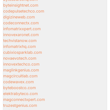
byteinsightnet.com
codepulsetechco.com
digizineweb.com
codeconnectx.com
infomatrixxpert.com
innovexaronet.com
techvistanow.com
infomatrixhq.com
cubixiosparklab.com
novaevotech.com
innovextechco.com
maglinkgenius.com
magcircuitlab.com
codewavex.com
byteboostco.com
elektrabyteco.com
magconnectxpert.com
truzestgenius.com