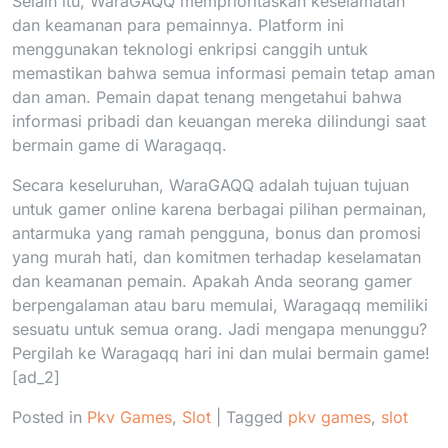
Selain itu, WaraGAQQ memprioritaskan keselamatan
dan keamanan para pemainnya. Platform ini
menggunakan teknologi enkripsi canggih untuk
memastikan bahwa semua informasi pemain tetap aman
dan aman. Pemain dapat tenang mengetahui bahwa
informasi pribadi dan keuangan mereka dilindungi saat
bermain game di Waragaqq.
Secara keseluruhan, WaraGAQQ adalah tujuan tujuan
untuk gamer online karena berbagai pilihan permainan,
antarmuka yang ramah pengguna, bonus dan promosi
yang murah hati, dan komitmen terhadap keselamatan
dan keamanan pemain. Apakah Anda seorang gamer
berpengalaman atau baru memulai, Waragaqq memiliki
sesuatu untuk semua orang. Jadi mengapa menunggu?
Pergilah ke Waragaqq hari ini dan mulai bermain game!
[ad_2]
Posted in
Pkv Games
,
Slot
|
Tagged
pkv games
,
slot