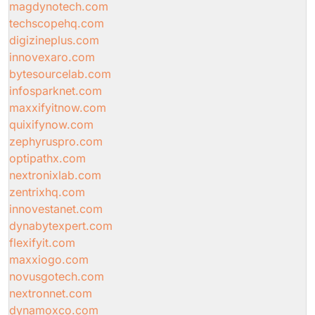
magdynotech.com
techscopehq.com
digizineplus.com
innovexaro.com
bytesourcelab.com
infosparknet.com
maxxifyitnow.com
quixifynow.com
zephyruspro.com
optipathx.com
nextronixlab.com
zentrixhq.com
innovestanet.com
dynabytexpert.com
flexifyit.com
maxxiogo.com
novusgotech.com
nextronnet.com
dynamoxco.com