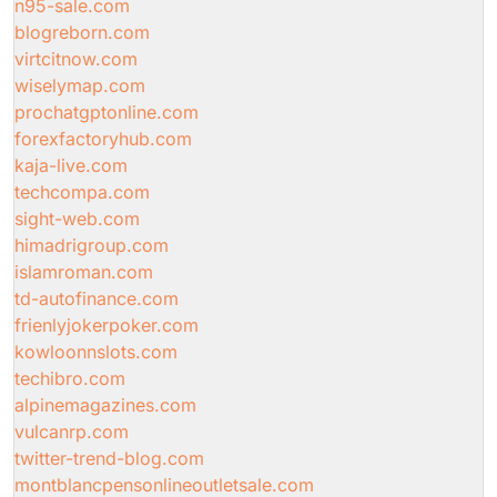
n95-sale.com
blogreborn.com
virtcitnow.com
wiselymap.com
prochatgptonline.com
forexfactoryhub.com
kaja-live.com
techcompa.com
sight-web.com
himadrigroup.com
islamroman.com
td-autofinance.com
frienlyjokerpoker.com
kowloonnslots.com
techibro.com
alpinemagazines.com
vulcanrp.com
twitter-trend-blog.com
montblancpensonlineoutletsale.com