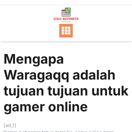
Skip
to
content
Mengapa
Waragaqq adalah
tujuan tujuan untuk
gamer online
[ad_1]