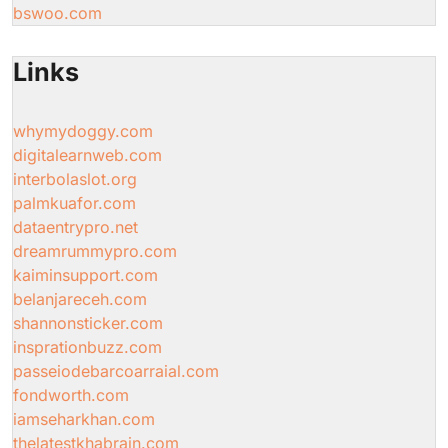
bswoo.com
Links
whymydoggy.com
digitalearnweb.com
interbolaslot.org
palmkuafor.com
dataentrypro.net
dreamrummypro.com
kaiminsupport.com
belanjareceh.com
shannonsticker.com
insprationbuzz.com
passeiodebarcoarraial.com
fondworth.com
iamseharkhan.com
thelatestkhabrain.com