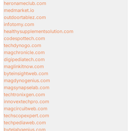
heronameclub.com
medmarket.io
outdoortablez.com
infotomy.com
healthysupplementsolution.com
codespottech.com
techdynogo.com
magchronicle.com
digipediatech.com
maglinkitnow.com
byteinsightweb.com
magdynogenius.com
magsynapselab.com
techtronixgen.com
innovextechpro.com
magcircuitweb.com
techscopexpert.com
techpediaweb.com
bytelabgenius.com