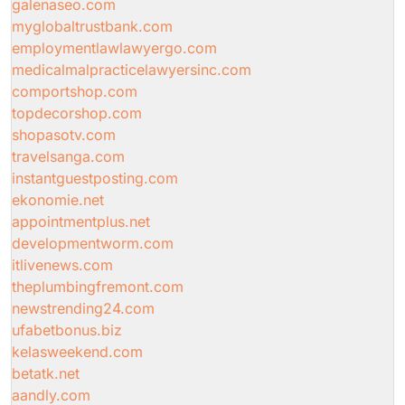
galenaseo.com
myglobaltrustbank.com
employmentlawlawyergo.com
medicalmalpracticelawyersinc.com
comportshop.com
topdecorshop.com
shopasotv.com
travelsanga.com
instantguestposting.com
ekonomie.net
appointmentplus.net
developmentworm.com
itlivenews.com
theplumbingfremont.com
newstrending24.com
ufabetbonus.biz
kelasweekend.com
betatk.net
aandly.com