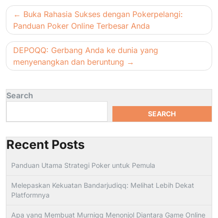
Post
Buka Rahasia Sukses dengan Pokerpelangi:
navigation
Panduan Poker Online Terbesar Anda
DEPOQQ: Gerbang Anda ke dunia yang
menyenangkan dan beruntung
Search
SEARCH
Recent Posts
Panduan Utama Strategi Poker untuk Pemula
Melepaskan Kekuatan Bandarjudiqq: Melihat Lebih Dekat
Platformnya
Apa yang Membuat Murniqq Menonjol Diantara Game Online