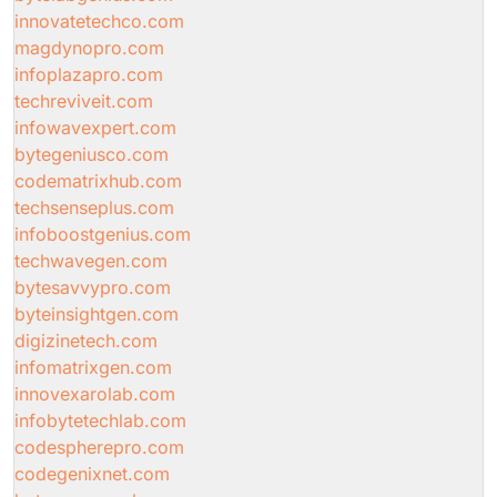
innovatetechco.com
magdynopro.com
infoplazapro.com
techreviveit.com
infowavexpert.com
bytegeniusco.com
codematrixhub.com
techsenseplus.com
infoboostgenius.com
techwavegen.com
bytesavvypro.com
byteinsightgen.com
digizinetech.com
infomatrixgen.com
innovexarolab.com
infobytetechlab.com
codespherepro.com
codegenixnet.com