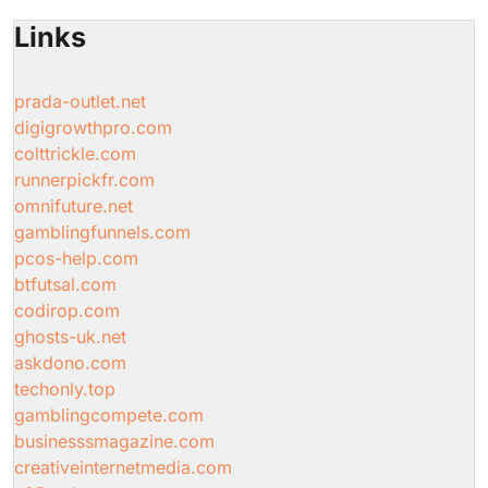
Links
prada-outlet.net
digigrowthpro.com
colttrickle.com
runnerpickfr.com
omnifuture.net
gamblingfunnels.com
pcos-help.com
btfutsal.com
codirop.com
ghosts-uk.net
askdono.com
techonly.top
gamblingcompete.com
businesssmagazine.com
creativeinternetmedia.com