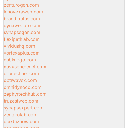
zenturogen.com
innovexaweb.com
brandioplus.com
dynawebpro.com
synapsegen.com
flexipathlab.com
vividushq.com
vortexaplus.com
cubixiogo.com
novuspherenet.com
orbitechnet.com
optiwavex.com
omnidynoco.com
zephyrtechhub.com
truzestweb.com
synapsexpert.com
zentarolab.com
quikbiznow.com