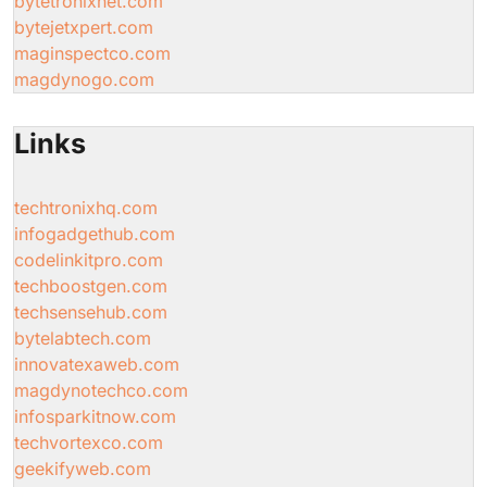
bytetronixnet.com
bytejetxpert.com
maginspectco.com
magdynogo.com
Links
techtronixhq.com
infogadgethub.com
codelinkitpro.com
techboostgen.com
techsensehub.com
bytelabtech.com
innovatexaweb.com
magdynotechco.com
infosparkitnow.com
techvortexco.com
geekifyweb.com