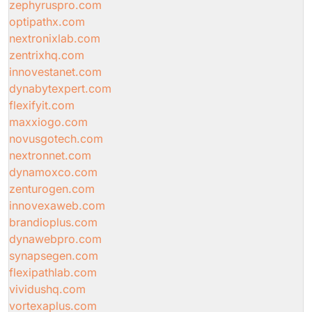
zephyruspro.com
optipathx.com
nextronixlab.com
zentrixhq.com
innovestanet.com
dynabytexpert.com
flexifyit.com
maxxiogo.com
novusgotech.com
nextronnet.com
dynamoxco.com
zenturogen.com
innovexaweb.com
brandioplus.com
dynawebpro.com
synapsegen.com
flexipathlab.com
vividushq.com
vortexaplus.com