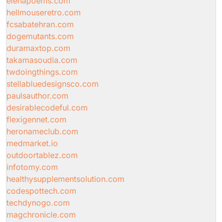
elenapoems.com
hellmouseretro.com
fcsabatehran.com
dogemutants.com
duramaxtop.com
takamasoudia.com
twdoingthings.com
stellabluedesignsco.com
paulsauthor.com
desirablecodeful.com
flexigennet.com
heronameclub.com
medmarket.io
outdoortablez.com
infotomy.com
healthysupplementsolution.com
codespottech.com
techdynogo.com
magchronicle.com