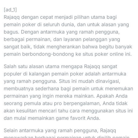
[ad_1]
Rajaqq dengan cepat menjadi pilihan utama bagi
pemain poker di seluruh dunia, dan untuk alasan yang
bagus. Dengan antarmuka yang ramah pengguna,
berbagai permainan, dan layanan pelanggan yang
sangat baik, tidak mengherankan bahwa begitu banyak
pemain berbondong-bondong ke situs poker online ini.
Salah satu alasan utama mengapa Rajaqq sangat
populer di kalangan pemain poker adalah antarmuka
yang ramah pengguna. Situs ini mudah dinavigasi,
membuatnya sederhana bagi pemain untuk menemukan
permainan yang ingin mereka mainkan. Apakah Anda
seorang pemula atau pro berpengalaman, Anda tidak
akan kesulitan mencari tahu cara menggunakan situs ini
dan mulai memainkan game favorit Anda.
Selain antarmuka yang ramah pengguna, Rajaqq
menawarkan berbagai permainan untuk dipilih pemain.