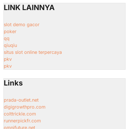
LINK LAINNYA
slot demo gacor
poker
qq
qiuqiu
situs slot online terpercaya
pkv
pkv
Links
prada-outlet.net
digigrowthpro.com
colttrickle.com
runnerpickfr.com
omnifuture.net