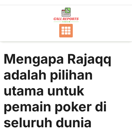
Skip
to
content
Mengapa Rajaqq
adalah pilihan
utama untuk
pemain poker di
seluruh dunia