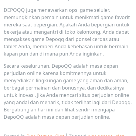
DEPOQQ juga menawarkan opsi game seluler,
memungkinkan pemain untuk menikmati game favorit
mereka saat bepergian. Apakah Anda bepergian untuk
bekerja atau mengantri di toko kelontong, Anda dapat
mengakses game Depoqq dari ponsel cerdas atau
tablet Anda, memberi Anda kebebasan untuk bermain
kapan pun dan di mana pun Anda inginkan.
Secara keseluruhan, DepoQQ adalah masa depan
perjudian online karena komitmennya untuk
menyediakan lingkungan game yang aman dan aman,
berbagai permainan dan bonusnya, dan dedikasinya
untuk inovasi. Jika Anda mencari situs perjudian online
yang andal dan menarik, tidak terlihat lagi dari Depoqq.
Bergabunglah hari ini dan lihat sendiri mengapa
DepoQQ adalah masa depan perjudian online.