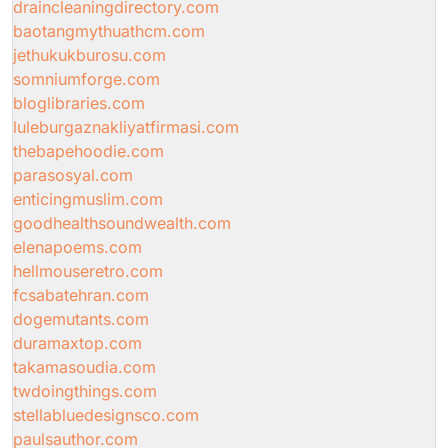
draincleaningdirectory.com
baotangmythuathcm.com
jethukukburosu.com
somniumforge.com
bloglibraries.com
luleburgaznakliyatfirmasi.com
thebapehoodie.com
parasosyal.com
enticingmuslim.com
goodhealthsoundwealth.com
elenapoems.com
hellmouseretro.com
fcsabatehran.com
dogemutants.com
duramaxtop.com
takamasoudia.com
twdoingthings.com
stellabluedesignsco.com
paulsauthor.com