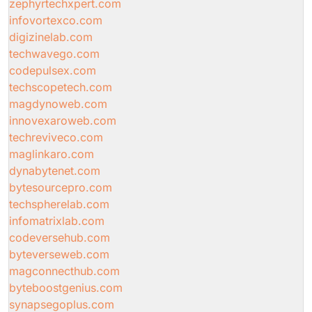
zephyrtechxpert.com
infovortexco.com
digizinelab.com
techwavego.com
codepulsex.com
techscopetech.com
magdynoweb.com
innovexaroweb.com
techreviveco.com
maglinkaro.com
dynabytenet.com
bytesourcepro.com
techspherelab.com
infomatrixlab.com
codeversehub.com
byteverseweb.com
magconnecthub.com
byteboostgenius.com
synapsegoplus.com