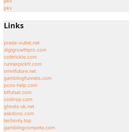
pkv
pkv
Links
prada-outlet.net
digigrowthpro.com
colttrickle.com
runnerpickfr.com
omnifuture.net
gamblingfunnels.com
pcos-help.com
btfutsal.com
codirop.com
ghosts-uk.net
askdono.com
techonly.top
gamblingcompete.com