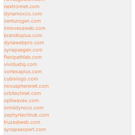
nextronnet.com
dynamoxco.com
zenturogen.com
innovexaweb.com
brandioplus.com
dynawebpro.com
synapsegen.com
flexipathlab.com
vividushq.com
vortexaplus.com
cubixiogo.com
novuspherenet.com
orbitechnet.com
optiwavex.com
omnidynoco.com
zephyrtechhub.com
truzestweb.com
synapsexpert.com