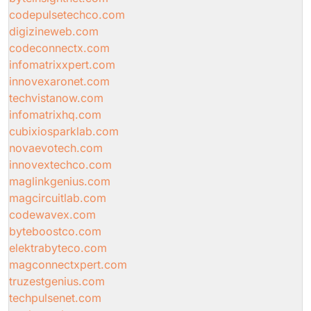
codepulsetechco.com
digizineweb.com
codeconnectx.com
infomatrixxpert.com
innovexaronet.com
techvistanow.com
infomatrixhq.com
cubixiosparklab.com
novaevotech.com
innovextechco.com
maglinkgenius.com
magcircuitlab.com
codewavex.com
byteboostco.com
elektrabyteco.com
magconnectxpert.com
truzestgenius.com
techpulsenet.com