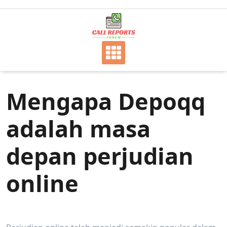
Skip
to
content
Mengapa Depoqq
adalah masa
depan perjudian
online