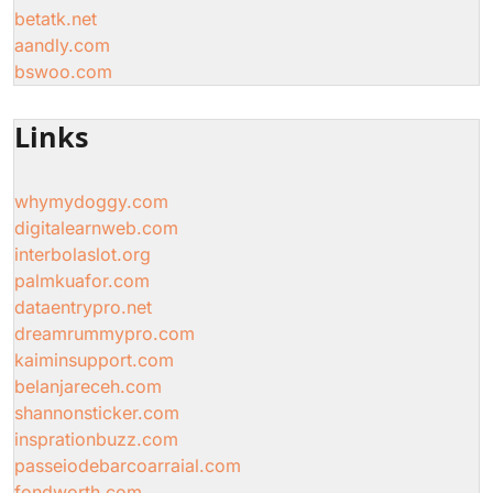
betatk.net
aandly.com
bswoo.com
Links
whymydoggy.com
digitalearnweb.com
interbolaslot.org
palmkuafor.com
dataentrypro.net
dreamrummypro.com
kaiminsupport.com
belanjareceh.com
shannonsticker.com
insprationbuzz.com
passeiodebarcoarraial.com
fondworth.com