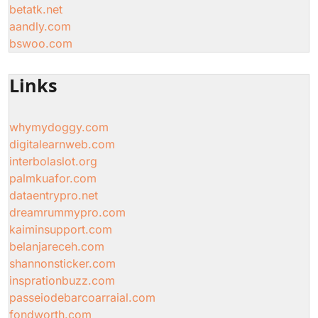
betatk.net
aandly.com
bswoo.com
Links
whymydoggy.com
digitalearnweb.com
interbolaslot.org
palmkuafor.com
dataentrypro.net
dreamrummypro.com
kaiminsupport.com
belanjareceh.com
shannonsticker.com
insprationbuzz.com
passeiodebarcoarraial.com
fondworth.com