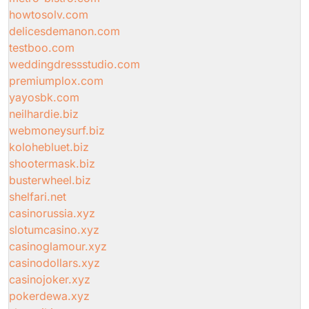
howtosolv.com
delicesdemanon.com
testboo.com
weddingdressstudio.com
premiumplox.com
yayosbk.com
neilhardie.biz
webmoneysurf.biz
kolohebluet.biz
shootermask.biz
busterwheel.biz
shelfari.net
casinorussia.xyz
slotumcasino.xyz
casinoglamour.xyz
casinodollars.xyz
casinojoker.xyz
pokerdewa.xyz