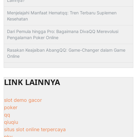
Lainnya?
Menjelajahi Manfaat Hematqq: Tren Terbaru Suplemen
Kesehatan
Dari Pemula hingga Pro: Bagaimana DivaQQ Merevolusi
Pengalaman Poker Online
Rasakan Keajaiban AbangQQ: Game-Changer dalam Game
Online
LINK LAINNYA
slot demo gacor
poker
qq
qiuqiu
situs slot online terpercaya
pkv