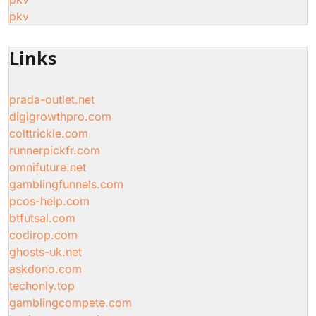
pkv
Links
prada-outlet.net
digigrowthpro.com
colttrickle.com
runnerpickfr.com
omnifuture.net
gamblingfunnels.com
pcos-help.com
btfutsal.com
codirop.com
ghosts-uk.net
askdono.com
techonly.top
gamblingcompete.com