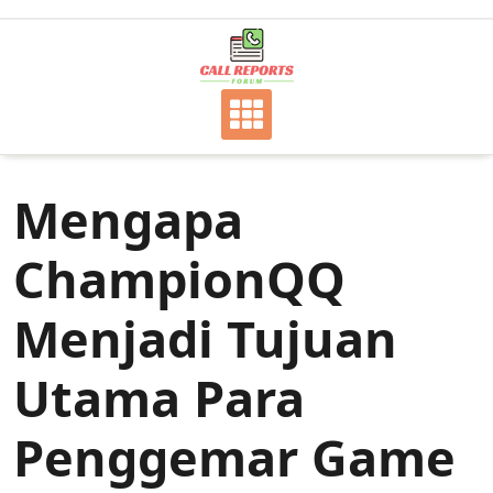
Skip
to
content
Mengapa
ChampionQQ
Menjadi Tujuan
Utama Para
Penggemar Game