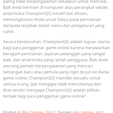
paling tidak berpengalaman sekalipun untuk memulai.
Baik Anda bermain di komputer atau perangkat seluler,
antarmuka ChampionQQ intuitif dan efisien,
memungkinkan Anda untuk fokus pada permainan
daripada terjebak dalam menu dan pengaturan yang
rumit.
Secara keseluruhan, ChampionQQ adalah tujuan utama
bagi para penggemar game online karena menawarkan
beragam permainan, layanan pelanggan yang sangat
baik, dan antarmuka yang ramah pengguna. Baik Anda
seorang pemain berpengalaman yang mencari
tantangan baru atau pemula yang ingin terjun ke dunia
game online, ChampionQQ memiliki sesuatu untuk
semua orang. Jadi mengapa tidak mencobanya dan
lihat sendiri mengapa ChampionQQ adalah pilihan
terbaik bagi para penggemar game online?
Posted in
Pkv Games
,
Slot
|
Tagged
pkv games
,
slot