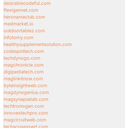
desirablecodeful.com
flexigennet.com
heronameclub.com
medmarket.io
outdoortablez.com
infotomy.com
healthysupplementsolution.com
codespottech.com
techdynogo.com
magchronicle.com
digipediatech.com
maglinkitnow.com
byteinsightweb.com
magdynogenius.com
magsynapselab.com
techtronixgen.com
innovextechpro.com
magcircuitweb.com
techscopexpert.com