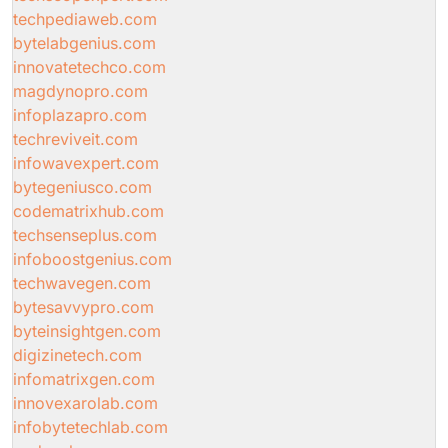
techpediaweb.com
bytelabgenius.com
innovatetechco.com
magdynopro.com
infoplazapro.com
techreviveit.com
infowavexpert.com
bytegeniusco.com
codematrixhub.com
techsenseplus.com
infoboostgenius.com
techwavegen.com
bytesavvypro.com
byteinsightgen.com
digizinetech.com
infomatrixgen.com
innovexarolab.com
infobytetechlab.com