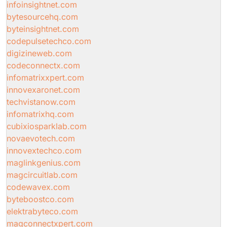
infoinsightnet.com
bytesourcehq.com
byteinsightnet.com
codepulsetechco.com
digizineweb.com
codeconnectx.com
infomatrixxpert.com
innovexaronet.com
techvistanow.com
infomatrixhq.com
cubixiosparklab.com
novaevotech.com
innovextechco.com
maglinkgenius.com
magcircuitlab.com
codewavex.com
byteboostco.com
elektrabyteco.com
magconnectxpert.com