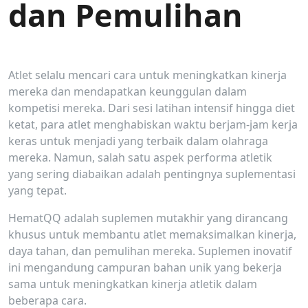
dan Pemulihan
Atlet selalu mencari cara untuk meningkatkan kinerja
mereka dan mendapatkan keunggulan dalam
kompetisi mereka. Dari sesi latihan intensif hingga diet
ketat, para atlet menghabiskan waktu berjam-jam kerja
keras untuk menjadi yang terbaik dalam olahraga
mereka. Namun, salah satu aspek performa atletik
yang sering diabaikan adalah pentingnya suplementasi
yang tepat.
HematQQ adalah suplemen mutakhir yang dirancang
khusus untuk membantu atlet memaksimalkan kinerja,
daya tahan, dan pemulihan mereka. Suplemen inovatif
ini mengandung campuran bahan unik yang bekerja
sama untuk meningkatkan kinerja atletik dalam
beberapa cara.