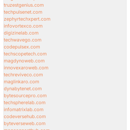
truzestgenius.com
techpulsenet.com
zephyrtechxpert.com
infovortexco.com
digizinelab.com
techwavego.com
codepulsex.com
techscopetech.com
magdynoweb.com
innovexaroweb.com
techreviveco.com
maglinkaro.com
dynabytenet.com
bytesourcepro.com
techspherelab.com
infomatrixlab.com
codeversehub.com
byteverseweb.com