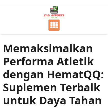
Skip
to
content
Memaksimalkan
Performa Atletik
dengan HematQQ:
Suplemen Terbaik
untuk Daya Tahan