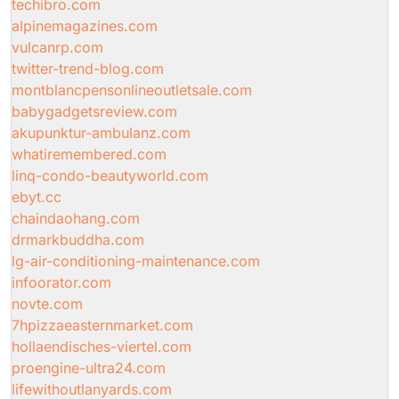
techibro.com
alpinemagazines.com
vulcanrp.com
twitter-trend-blog.com
montblancpensonlineoutletsale.com
babygadgetsreview.com
akupunktur-ambulanz.com
whatiremembered.com
linq-condo-beautyworld.com
ebyt.cc
chaindaohang.com
drmarkbuddha.com
lg-air-conditioning-maintenance.com
infoorator.com
novte.com
7hpizzaeasternmarket.com
hollaendisches-viertel.com
proengine-ultra24.com
lifewithoutlanyards.com