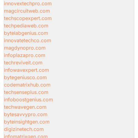
innovextechpro.com
magcircuitweb.com
techscopexpert.com
techpediaweb.com
bytelabgenius.com
innovatetechco.com
magdynopro.com
infoplazapro.com
techreviveit.com
infowavexpert.com
bytegeniusco.com
codematrixhub.com
techsenseplus.com
infoboostgenius.com
techwavegen.com
bytesavvypro.com
byteinsightgen.com
digizinetech.com
infomatrixgen.com