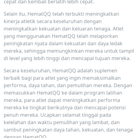
cepat dan kembali berlatih lebih cepat.
Selain itu, HematQQ telah terbukti meningkatkan
kinerja atletik secara keseluruhan dengan
meningkatkan kekuatan dan keluaran tenaga. Atlet
yang menggunakan HematQQ telah melaporkan
peningkatan nyata dalam kekuatan dan daya ledak
mereka, sehingga memungkinkan mereka untuk tampil
di level yang lebih tinggi dan mencapai tujuan mereka.
Secara keseluruhan, HematQQ adalah suplemen
terbaik bagi para atlet yang ingin memaksimalkan
performa, daya tahan, dan pemulihan mereka. Dengan
memasukkan HematQQ ke dalam program latihan
mereka, para atlet dapat meningkatkan performa
mereka ke tingkat berikutnya dan mencapai potensi
penuh mereka. Ucapkan selamat tinggal pada
kelelahan dan waktu pemulihan yang lambat, dan
sambut peningkatan daya tahan, kekuatan, dan tenaga
dengan HematQQ.