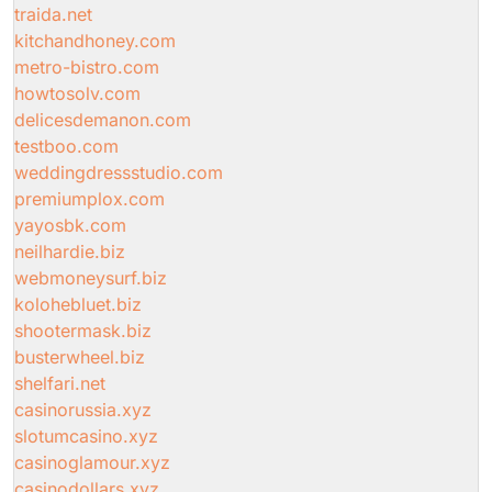
traida.net
kitchandhoney.com
metro-bistro.com
howtosolv.com
delicesdemanon.com
testboo.com
weddingdressstudio.com
premiumplox.com
yayosbk.com
neilhardie.biz
webmoneysurf.biz
kolohebluet.biz
shootermask.biz
busterwheel.biz
shelfari.net
casinorussia.xyz
slotumcasino.xyz
casinoglamour.xyz
casinodollars.xyz