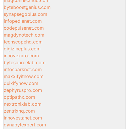
magconnecthub.com
byteboostgenius.com
synapsegoplus.com
infopedianet.com
codepulsenet.com
magdynotech.com
techscopehq.com
digizineplus.com
innovexaro.com
bytesourcelab.com
infosparknet.com
maxxifyitnow.com
quixifynow.com
zephyruspro.com
optipathx.com
nextronixlab.com
zentrixhq.com
innovestanet.com
dynabytexpert.com