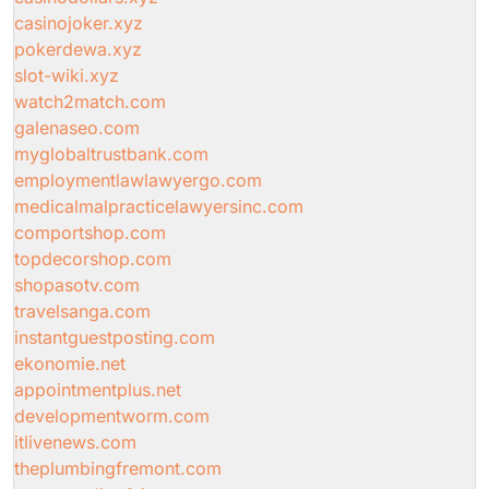
casinojoker.xyz
pokerdewa.xyz
slot-wiki.xyz
watch2match.com
galenaseo.com
myglobaltrustbank.com
employmentlawlawyergo.com
medicalmalpracticelawyersinc.com
comportshop.com
topdecorshop.com
shopasotv.com
travelsanga.com
instantguestposting.com
ekonomie.net
appointmentplus.net
developmentworm.com
itlivenews.com
theplumbingfremont.com