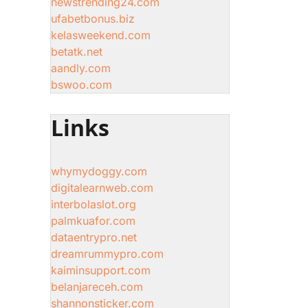
newstrending24.com
ufabetbonus.biz
kelasweekend.com
betatk.net
aandly.com
bswoo.com
Links
whymydoggy.com
digitalearnweb.com
interbolaslot.org
palmkuafor.com
dataentrypro.net
dreamrummypro.com
kaiminsupport.com
belanjareceh.com
shannonsticker.com