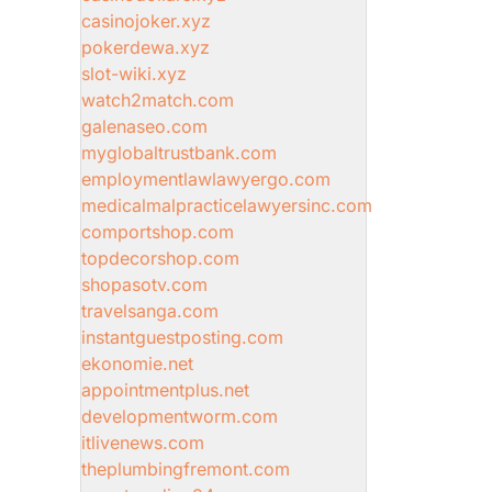
casinojoker.xyz
pokerdewa.xyz
slot-wiki.xyz
watch2match.com
galenaseo.com
myglobaltrustbank.com
employmentlawlawyergo.com
medicalmalpracticelawyersinc.com
comportshop.com
topdecorshop.com
shopasotv.com
travelsanga.com
instantguestposting.com
ekonomie.net
appointmentplus.net
developmentworm.com
itlivenews.com
theplumbingfremont.com