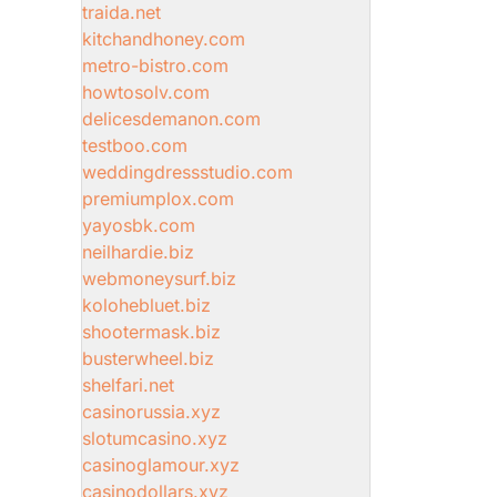
traida.net
kitchandhoney.com
metro-bistro.com
howtosolv.com
delicesdemanon.com
testboo.com
weddingdressstudio.com
premiumplox.com
yayosbk.com
neilhardie.biz
webmoneysurf.biz
kolohebluet.biz
shootermask.biz
busterwheel.biz
shelfari.net
casinorussia.xyz
slotumcasino.xyz
casinoglamour.xyz
casinodollars.xyz