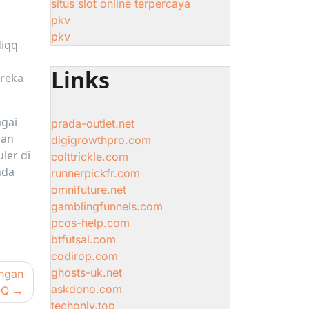
situs slot online terpercaya
pkv
pkv
diqq
Links
reka
agai
prada-outlet.net
gan
digigrowthpro.com
ler di
colttrickle.com
nda
runnerpickfr.com
omnifuture.net
gamblingfunnels.com
pcos-help.com
btfutsal.com
codirop.com
ghosts-uk.net
ngan
askdono.com
QQ
techonly.top