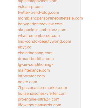
alpinemagazines.com
vulcanrp.com
twitter-trend-blog.com
montblancpensonlineoutletsale.com
babygadgetsreview.com
akupunktur-ambulanz.com
whatiremembered.com
linq-condo-beautyworld.com
ebyt.cc
chaindaohang.com
drmarkbuddha.com
lg-air-conditioning-
maintenance.com
infoorator.com
novte.com
7hpizzaeasternmarket.com
hollaendisches-viertel.com
proengine-ultra24.com
lifewithoutlanyards.com