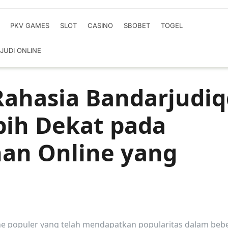
PKV GAMES
SLOT
CASINO
SBOBET
TOGEL
 JUDI ONLINE
ahasia Bandarjudiq
ih Dekat pada
han Online yang
ne populer yang telah mendapatkan popularitas dalam beb