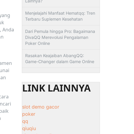
Lainnya?
Menjelajahi Manfaat Hematqq: Tren
 yang
Terbaru Suplemen Kesehatan
uk
, Anda
Dari Pemula hingga Pro: Bagaimana
an
DivaQQ Merevolusi Pengalaman
Poker Online
Rasakan Keajaiban AbangQQ:
Game-Changer dalam Game Online
namen
unai
lan
LINK LAINNYA
cara
ncari
slot demo gacor
baik
poker
n
qq
qiuqiu