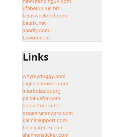
newstrending24.com
ufabetbonus.biz
kelasweekend.com
betatk.net
aandly.com
bswoo.com
Links
whymydoggy.com
digitalearnweb.com
interbolaslot.org
palmkuafor.com
dataentrypro.net
dreamrummypro.com
kaiminsupport.com
belanjareceh.com
shannonsticker.com