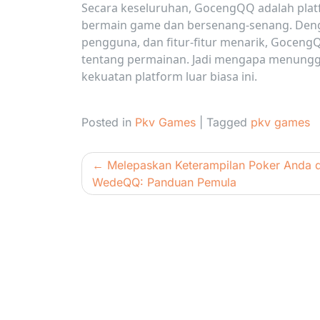
Secara keseluruhan, GocengQQ adalah platf
bermain game dan bersenang-senang. Deng
pengguna, dan fitur-fitur menarik, Goceng
tentang permainan. Jadi mengapa menunggu
kekuatan platform luar biasa ini.
Posted in
Pkv Games
|
Tagged
pkv games
Post
Melepaskan Keterampilan Poker Anda 
WedeQQ: Panduan Pemula
navigation