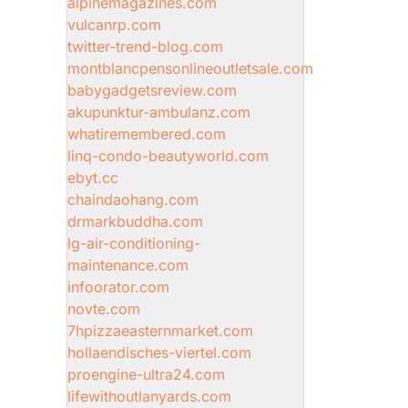
alpinemagazines.com
vulcanrp.com
twitter-trend-blog.com
montblancpensonlineoutletsale.com
babygadgetsreview.com
akupunktur-ambulanz.com
whatiremembered.com
linq-condo-beautyworld.com
ebyt.cc
chaindaohang.com
drmarkbuddha.com
lg-air-conditioning-
maintenance.com
infoorator.com
novte.com
7hpizzaeasternmarket.com
hollaendisches-viertel.com
proengine-ultra24.com
lifewithoutlanyards.com