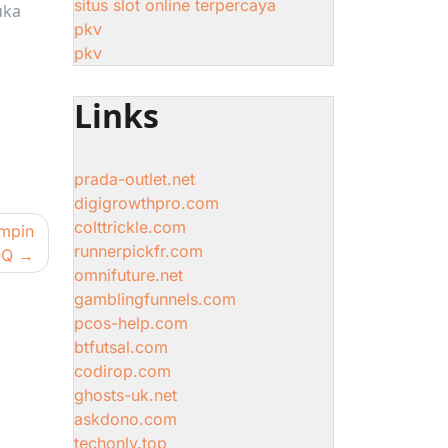
situs slot online terpercaya
uka
pkv
pkv
Links
prada-outlet.net
digigrowthpro.com
colttrickle.com
impin
runnerpickfr.com
QQ
omnifuture.net
gamblingfunnels.com
pcos-help.com
btfutsal.com
codirop.com
ghosts-uk.net
askdono.com
techonly.top