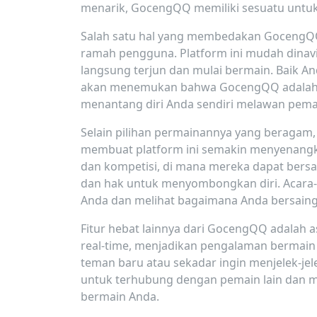
menarik, GocengQQ memiliki sesuatu untu
Salah satu hal yang membedakan GocengQQ 
ramah pengguna. Platform ini mudah dina
langsung terjun dan mulai bermain. Baik A
akan menemukan bahwa GocengQQ adalah t
menantang diri Anda sendiri melawan pemai
Selain pilihan permainannya yang beragam
membuat platform ini semakin menyenangk
dan kompetisi, di mana mereka dapat bers
dan hak untuk menyombongkan diri. Acara-a
Anda dan melihat bagaimana Anda bersaing
Fitur hebat lainnya dari GocengQQ adalah a
real-time, menjadikan pengalaman bermain
teman baru atau sekadar ingin menjelek-jel
untuk terhubung dengan pemain lain dan 
bermain Anda.