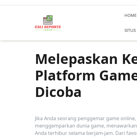
Skip
to
HOME
content
SITUS
Melepaskan K
Platform Game
Dicoba
Jika Anda seorang penggemar game online,
menggemparkan dunia game, menawarkan b
Anda terhibur selama berjam-jam. Dari favor