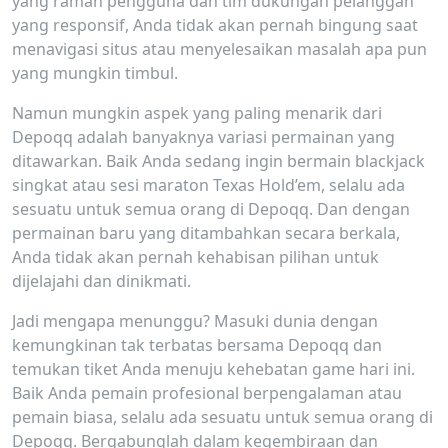
yang ramah pengguna dan tim dukungan pelanggan
yang responsif, Anda tidak akan pernah bingung saat
menavigasi situs atau menyelesaikan masalah apa pun
yang mungkin timbul.
Namun mungkin aspek yang paling menarik dari
Depoqq adalah banyaknya variasi permainan yang
ditawarkan. Baik Anda sedang ingin bermain blackjack
singkat atau sesi maraton Texas Hold’em, selalu ada
sesuatu untuk semua orang di Depoqq. Dan dengan
permainan baru yang ditambahkan secara berkala,
Anda tidak akan pernah kehabisan pilihan untuk
dijelajahi dan dinikmati.
Jadi mengapa menunggu? Masuki dunia dengan
kemungkinan tak terbatas bersama Depoqq dan
temukan tiket Anda menuju kehebatan game hari ini.
Baik Anda pemain profesional berpengalaman atau
pemain biasa, selalu ada sesuatu untuk semua orang di
Depoqq. Bergabunglah dalam kegembiraan dan