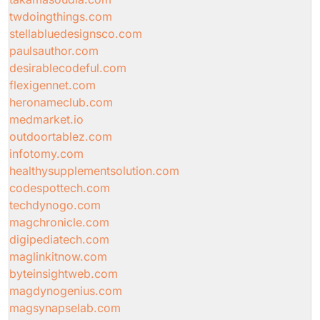
twdoingthings.com
stellabluedesignsco.com
paulsauthor.com
desirablecodeful.com
flexigennet.com
heronameclub.com
medmarket.io
outdoortablez.com
infotomy.com
healthysupplementsolution.com
codespottech.com
techdynogo.com
magchronicle.com
digipediatech.com
maglinkitnow.com
byteinsightweb.com
magdynogenius.com
magsynapselab.com