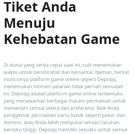
Tiket Anda
Menuju
Kehebatan Game
Di dunia yang serba cepat saat ini, sulit menemukan
waktu untuk beristirahat dan bersantai. Namun, berkat
munculnya platform game online seperti Depoqq,
menemukan momen pelarian tidak pernah semudah
ini. Depoqq adalah platform game online terkemuka
yang menawarkan berbagai macam permainan untuk
memenuhi semua selera dan preferensi. Baik Anda
penggemar permainan kartu klasik seperti poker dan
domino, atau Anda lebih menyukai sensasi taruhan
berisiko tinggi, Depoqq memiliki sesuatu untuk semua