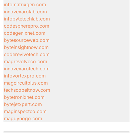
infomatrixgen.com
innovexarolab.com
infobytetechlab.com
codespherepro.com
codegenixnet.com
bytesourceweb.com
byteinsightnow.com
coderevivetech.com
magrevolveco.com
innovexarotech.com
infovortexpro.com
magcircuitplus.com
techscopeitnow.com
bytetronixnet.com
bytejetxpert.com
maginspectco.com
magdynogo.com