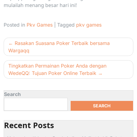
mulailah menang besar hari ini!
Posted in
Pkv Games
|
Tagged
pkv games
Post
Rasakan Suasana Poker Terbaik bersama
navigation
Wargaqq
Tingkatkan Permainan Poker Anda dengan
WedeQQ: Tujuan Poker Online Terbaik
Search
SEARCH
Recent Posts