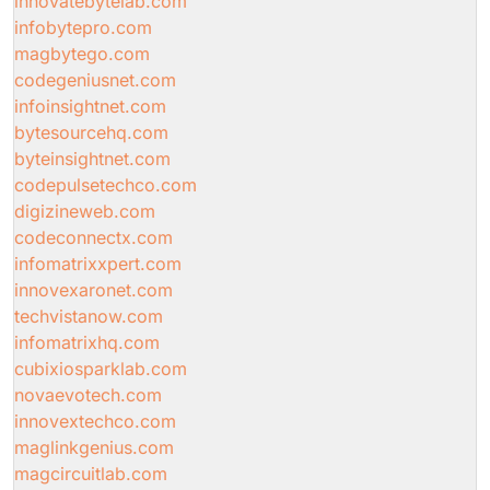
innovatebytelab.com
infobytepro.com
magbytego.com
codegeniusnet.com
infoinsightnet.com
bytesourcehq.com
byteinsightnet.com
codepulsetechco.com
digizineweb.com
codeconnectx.com
infomatrixxpert.com
innovexaronet.com
techvistanow.com
infomatrixhq.com
cubixiosparklab.com
novaevotech.com
innovextechco.com
maglinkgenius.com
magcircuitlab.com