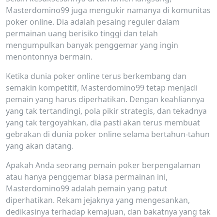
Masterdomino99 juga mengukir namanya di komunitas
poker online. Dia adalah pesaing reguler dalam
permainan uang berisiko tinggi dan telah
mengumpulkan banyak penggemar yang ingin
menontonnya bermain.
Ketika dunia poker online terus berkembang dan
semakin kompetitif, Masterdomino99 tetap menjadi
pemain yang harus diperhatikan. Dengan keahliannya
yang tak tertandingi, pola pikir strategis, dan tekadnya
yang tak tergoyahkan, dia pasti akan terus membuat
gebrakan di dunia poker online selama bertahun-tahun
yang akan datang.
Apakah Anda seorang pemain poker berpengalaman
atau hanya penggemar biasa permainan ini,
Masterdomino99 adalah pemain yang patut
diperhatikan. Rekam jejaknya yang mengesankan,
dedikasinya terhadap kemajuan, dan bakatnya yang tak