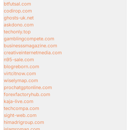
btfutsal.com
codirop.com
ghosts-uk.net
askdono.com
techonly.top
gamblingcompete.com
businesssmagazine.com
creativeinternetmedia.com
n95-sale.com
blogreborn.com
virtcitnow.com
wiselymap.com
prochatgptonline.com
forexfactoryhub.com
kaja-live.com
techcompa.com
sight-web.com
himadrigroup.com
islamroman.com