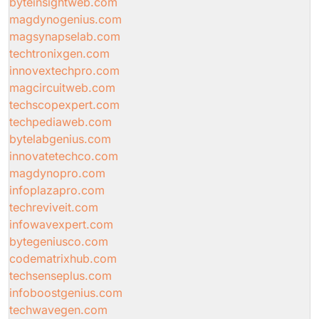
byteinsightweb.com
magdynogenius.com
magsynapselab.com
techtronixgen.com
innovextechpro.com
magcircuitweb.com
techscopexpert.com
techpediaweb.com
bytelabgenius.com
innovatetechco.com
magdynopro.com
infoplazapro.com
techreviveit.com
infowavexpert.com
bytegeniusco.com
codematrixhub.com
techsenseplus.com
infoboostgenius.com
techwavegen.com