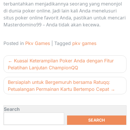
terbantahkan menjadikannya seorang yang menonjol
di dunia poker online. Jadi lain kali Anda menelusuri
situs poker online favorit Anda, pastikan untuk mencari
Masterdomino99 – Anda tidak akan kecewa.
Posted in
Pkv Games
|
Tagged
pkv games
Post
Kuasai Keterampilan Poker Anda dengan Fitur
navigation
Pelatihan Lanjutan ChampionQQ
Bersiaplah untuk Bergemuruh bersama Ratuqq:
Petualangan Permainan Kartu Bertempo Cepat
Search
SEARCH