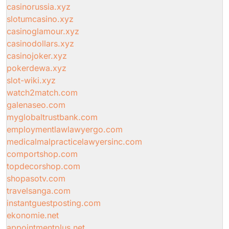
casinorussia.xyz
slotumcasino.xyz
casinoglamour.xyz
casinodollars.xyz
casinojoker.xyz
pokerdewa.xyz
slot-wiki.xyz
watch2match.com
galenaseo.com
myglobaltrustbank.com
employmentlawlawyergo.com
medicalmalpracticelawyersinc.com
comportshop.com
topdecorshop.com
shopasotv.com
travelsanga.com
instantguestposting.com
ekonomie.net
appointmentplus.net