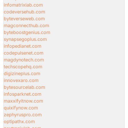
infomatrixlab.com
codeversehub.com
byteverseweb.com
magconnecthub.com
byteboostgenius.com
synapsegoplus.com
infopedianet.com
codepulsenet.com
magdynotech.com
techscopehq.com
digizineplus.com
innovexaro.com
bytesourcelab.com
infosparknet.com
maxxifyitnow.com
quixifynow.com
zephyruspro.com
optipathx.com