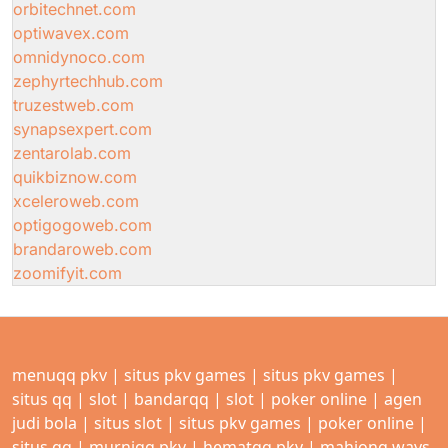
orbitechnet.com
optiwavex.com
omnidynoco.com
zephyrtechhub.com
truzestweb.com
synapsexpert.com
zentarolab.com
quikbiznow.com
xceleroweb.com
optigogoweb.com
brandaroweb.com
zoomifyit.com
menuqq pkv
|
situs pkv games
|
situs pkv games
|
situs qq
|
slot
|
bandarqq
|
slot
|
poker online
|
agen
judi bola
|
situs slot
|
situs pkv games
|
poker online
|
situs qq
|
murniqq pkv
|
hematqq pkv
|
mahjong ways