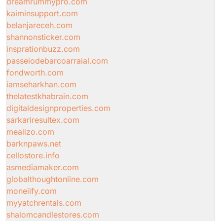
dreamrummypro.com
kaiminsupport.com
belanjareceh.com
shannonsticker.com
insprationbuzz.com
passeiodebarcoarraial.com
fondworth.com
iamseharkhan.com
thelatestkhabrain.com
digitaldesignproperties.com
sarkariresultex.com
mealizo.com
barknpaws.net
cellostore.info
asmediamaker.com
globalthoughtonline.com
moneiify.com
myyatchrentals.com
shalomcandlestores.com