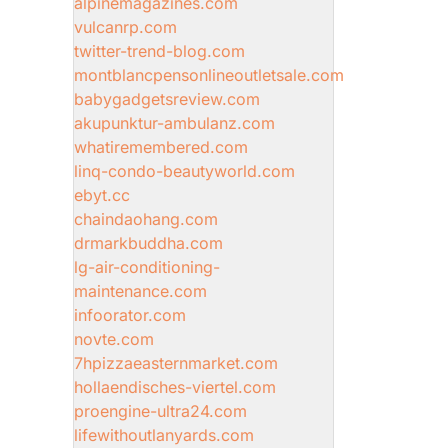
alpinemagazines.com
vulcanrp.com
twitter-trend-blog.com
montblancpensonlineoutletsale.com
babygadgetsreview.com
akupunktur-ambulanz.com
whatiremembered.com
linq-condo-beautyworld.com
ebyt.cc
chaindaohang.com
drmarkbuddha.com
lg-air-conditioning-
maintenance.com
infoorator.com
novte.com
7hpizzaeasternmarket.com
hollaendisches-viertel.com
proengine-ultra24.com
lifewithoutlanyards.com