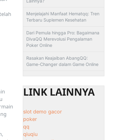
Lainnya?
telah
Menjelajahi Manfaat Hematqq: Tren
Terbaru Suplemen Kesehatan
Dari Pemula hingga Pro: Bagaimana
DivaQQ Merevolusi Pengalaman
Poker Online
Rasakan Keajaiban AbangQQ:
Game-Changer dalam Game Online
LINK LAINNYA
ain
u
ermain
slot demo gacor
ang
poker
qq
n,
qiuqiu