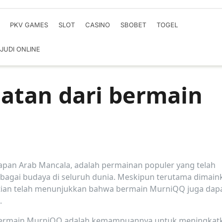
PKV GAMES
SLOT
CASINO
SBOBET
TOGEL
 JUDI ONLINE
atan dari bermain
apan Arab Mancala, adalah permainan populer yang telah
bagai budaya di seluruh dunia. Meskipun terutama dimain
elitian telah menunjukkan bahwa bermain MurniQQ juga dap
.
 bermain MurniQQ adalah kemampuannya untuk meningkat