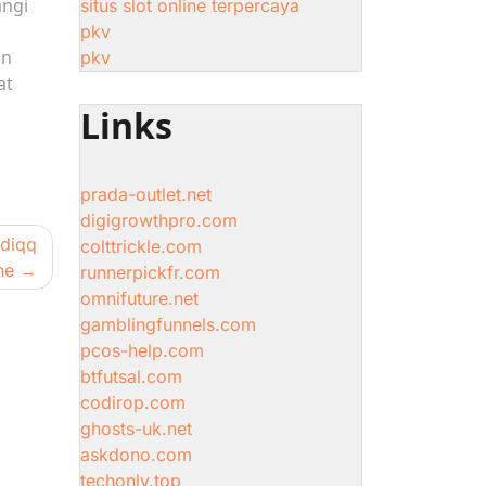
angi
situs slot online terpercaya
pkv
an
pkv
at
Links
prada-outlet.net
digigrowthpro.com
udiqq
colttrickle.com
ne
runnerpickfr.com
omnifuture.net
gamblingfunnels.com
pcos-help.com
btfutsal.com
codirop.com
ghosts-uk.net
askdono.com
techonly.top