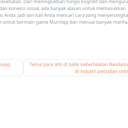
kesehatan. Dari meningkatkan fungsi kognitif dan mengur
 dan koneksi sosial, ada banyak alasan untuk memasukkan
tas Anda. Jadi lain kali Anda mencari cara yang menyenangk
n untuk bermain game Murniqq dan menuai banyak manfa
nuqq:
Temui para ahli di balik keberhasilan Bandarj
di industri perjudian onli