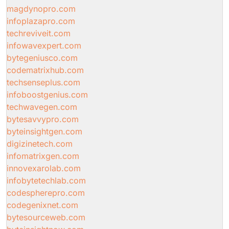
magdynopro.com
infoplazapro.com
techreviveit.com
infowavexpert.com
bytegeniusco.com
codematrixhub.com
techsenseplus.com
infoboostgenius.com
techwavegen.com
bytesavvypro.com
byteinsightgen.com
digizinetech.com
infomatrixgen.com
innovexarolab.com
infobytetechlab.com
codespherepro.com
codegenixnet.com
bytesourceweb.com