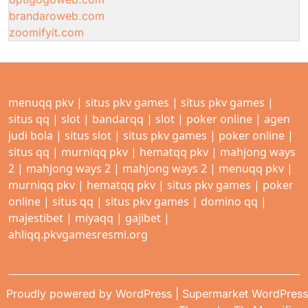
brandaroweb.com
zoomifyit.com
menuqq pkv
|
situs pkv games
|
situs pkv games
|
situs qq
|
slot
|
bandarqq
|
slot
|
poker online
|
agen
judi bola
|
situs slot
|
situs pkv games
|
poker online
|
situs qq
|
murniqq pkv
|
hematqq pkv
|
mahjong ways
2
|
mahjong ways 2
|
mahjong ways 2
|
menuqq pkv
|
murniqq pkv
|
hematqq pkv
|
situs pkv games
|
poker
online
|
situs qq
|
situs pkv games
|
domino qq
|
majestibet
|
miyaqq
|
gajibet
|
ahliqq.pkvgamesresmi.org
Proudly powered by WordPress
|
Supermarket WordPress