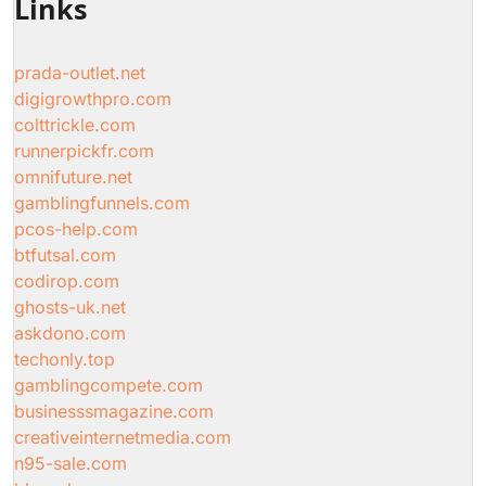
Links
prada-outlet.net
digigrowthpro.com
colttrickle.com
runnerpickfr.com
omnifuture.net
gamblingfunnels.com
pcos-help.com
btfutsal.com
codirop.com
ghosts-uk.net
askdono.com
techonly.top
gamblingcompete.com
businesssmagazine.com
creativeinternetmedia.com
n95-sale.com