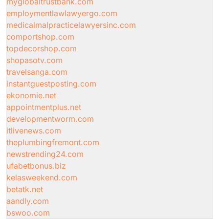
myglobaltrustbank.com
employmentlawlawyergo.com
medicalmalpracticelawyersinc.com
comportshop.com
topdecorshop.com
shopasotv.com
travelsanga.com
instantguestposting.com
ekonomie.net
appointmentplus.net
developmentworm.com
itlivenews.com
theplumbingfremont.com
newstrending24.com
ufabetbonus.biz
kelasweekend.com
betatk.net
aandly.com
bswoo.com