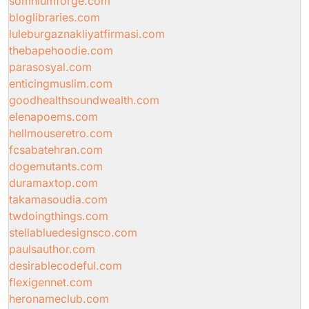
somniumforge.com
bloglibraries.com
luleburgaznakliyatfirmasi.com
thebapehoodie.com
parasosyal.com
enticingmuslim.com
goodhealthsoundwealth.com
elenapoems.com
hellmouseretro.com
fcsabatehran.com
dogemutants.com
duramaxtop.com
takamasoudia.com
twdoingthings.com
stellabluedesignsco.com
paulsauthor.com
desirablecodeful.com
flexigennet.com
heronameclub.com