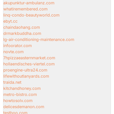
akupunktur-ambulanz.com
whatiremembered.com
linq-condo-beautyworld.com
ebyt.cc
chaindaohang.com
drmarkbuddha.com
lg-air-conditioning-maintenance.com
infoorator.com
novte.com
7hpizzaeasternmarket.com
hollaendisches-viertel.com
proengine-ultra24.com
lifewithoutlanyards.com
traida.net
kitchandhoney.com
metro-bistro.com
howtosolv.com
delicesdemanon.com
testboo.com