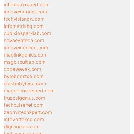
infomatrixxpert.com
innovexaronet.com
techvistanow.com
infomatrixhq.com
cubixiosparklab.com
novaevotech.com
innovextechco.com
maglinkgenius.com
magcircuitlab.com
codewavex.com
byteboostco.com
elektrabyteco.com
magconnectxpert.com
truzestgenius.com
techpulsenet.com
zephyrtechxpert.com
infovortexco.com
digizinelab.com
techwavego.com