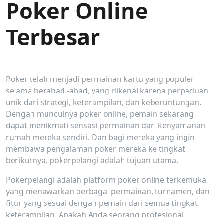
Poker Online
Terbesar
Poker telah menjadi permainan kartu yang populer
selama berabad -abad, yang dikenal karena perpaduan
unik dari strategi, keterampilan, dan keberuntungan.
Dengan munculnya poker online, pemain sekarang
dapat menikmati sensasi permainan dari kenyamanan
rumah mereka sendiri. Dan bagi mereka yang ingin
membawa pengalaman poker mereka ke tingkat
berikutnya, pokerpelangi adalah tujuan utama.
Pokerpelangi adalah platform poker online terkemuka
yang menawarkan berbagai permainan, turnamen, dan
fitur yang sesuai dengan pemain dari semua tingkat
keterampilan. Apakah Anda seorang profesional