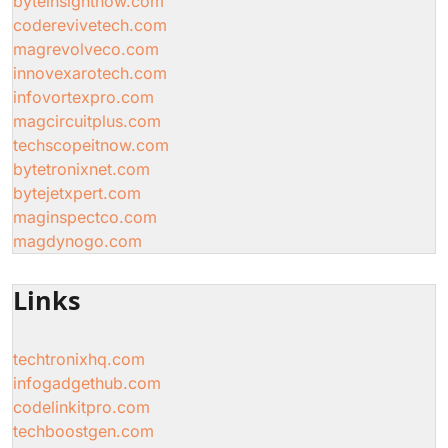
byteinsightnow.com
coderevivetech.com
magrevolveco.com
innovexarotech.com
infovortexpro.com
magcircuitplus.com
techscopeitnow.com
bytetronixnet.com
bytejetxpert.com
maginspectco.com
magdynogo.com
Links
techtronixhq.com
infogadgethub.com
codelinkitpro.com
techboostgen.com