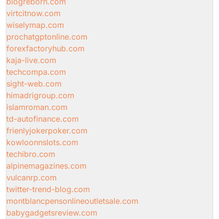
blogreborn.com
virtcitnow.com
wiselymap.com
prochatgptonline.com
forexfactoryhub.com
kaja-live.com
techcompa.com
sight-web.com
himadrigroup.com
islamroman.com
td-autofinance.com
frienlyjokerpoker.com
kowloonnslots.com
techibro.com
alpinemagazines.com
vulcanrp.com
twitter-trend-blog.com
montblancpensonlineoutletsale.com
babygadgetsreview.com