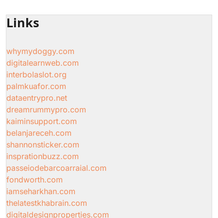
Links
whymydoggy.com
digitalearnweb.com
interbolaslot.org
palmkuafor.com
dataentrypro.net
dreamrummypro.com
kaiminsupport.com
belanjareceh.com
shannonsticker.com
insprationbuzz.com
passeiodebarcoarraial.com
fondworth.com
iamseharkhan.com
thelatestkhabrain.com
digitaldesignproperties.com