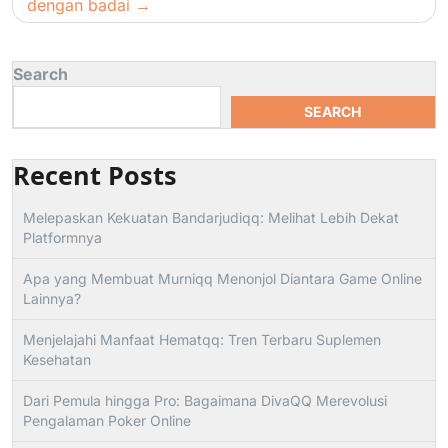
dengan badai
Search
SEARCH
Recent Posts
Melepaskan Kekuatan Bandarjudiqq: Melihat Lebih Dekat
Platformnya
Apa yang Membuat Murniqq Menonjol Diantara Game Online
Lainnya?
Menjelajahi Manfaat Hematqq: Tren Terbaru Suplemen
Kesehatan
Dari Pemula hingga Pro: Bagaimana DivaQQ Merevolusi
Pengalaman Poker Online