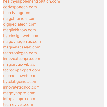
healthysupplementsolution.com
codespottech.com
techdynogo.com
magchronicle.com
digipediatech.com
maglinkitnow.com
byteinsightweb.com
magdynogenius.com
magsynapselab.com
techtronixgen.com
innovextechpro.com
magcircuitweb.com
techscopexpert.com
techpediaweb.com
bytelabgenius.com
innovatetechco.com
magdynopro.com
infoplazapro.com
techreviveit.com