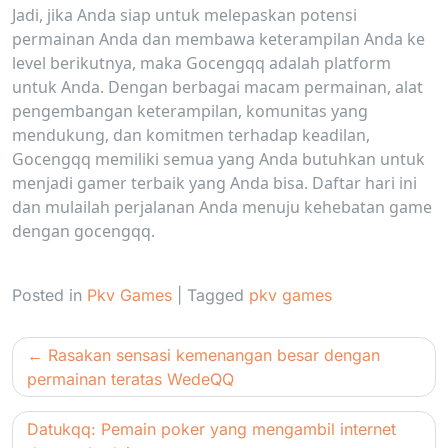
Jadi, jika Anda siap untuk melepaskan potensi
permainan Anda dan membawa keterampilan Anda ke
level berikutnya, maka Gocengqq adalah platform
untuk Anda. Dengan berbagai macam permainan, alat
pengembangan keterampilan, komunitas yang
mendukung, dan komitmen terhadap keadilan,
Gocengqq memiliki semua yang Anda butuhkan untuk
menjadi gamer terbaik yang Anda bisa. Daftar hari ini
dan mulailah perjalanan Anda menuju kehebatan game
dengan gocengqq.
Posted in
Pkv Games
|
Tagged
pkv games
Post
Rasakan sensasi kemenangan besar dengan
navigation
permainan teratas WedeQQ
Datukqq: Pemain poker yang mengambil internet