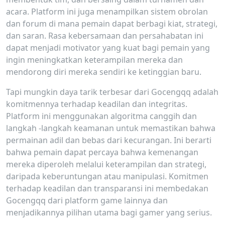
acara. Platform ini juga menampilkan sistem obrolan
dan forum di mana pemain dapat berbagi kiat, strategi,
dan saran. Rasa kebersamaan dan persahabatan ini
dapat menjadi motivator yang kuat bagi pemain yang
ingin meningkatkan keterampilan mereka dan
mendorong diri mereka sendiri ke ketinggian baru.
Tapi mungkin daya tarik terbesar dari Gocengqq adalah
komitmennya terhadap keadilan dan integritas.
Platform ini menggunakan algoritma canggih dan
langkah -langkah keamanan untuk memastikan bahwa
permainan adil dan bebas dari kecurangan. Ini berarti
bahwa pemain dapat percaya bahwa kemenangan
mereka diperoleh melalui keterampilan dan strategi,
daripada keberuntungan atau manipulasi. Komitmen
terhadap keadilan dan transparansi ini membedakan
Gocengqq dari platform game lainnya dan
menjadikannya pilihan utama bagi gamer yang serius.