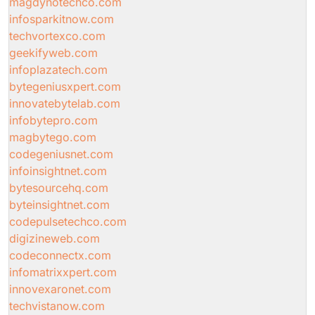
magdynotechco.com
infosparkitnow.com
techvortexco.com
geekifyweb.com
infoplazatech.com
bytegeniusxpert.com
innovatebytelab.com
infobytepro.com
magbytego.com
codegeniusnet.com
infoinsightnet.com
bytesourcehq.com
byteinsightnet.com
codepulsetechco.com
digizineweb.com
codeconnectx.com
infomatrixxpert.com
innovexaronet.com
techvistanow.com