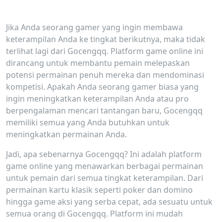
Jika Anda seorang gamer yang ingin membawa
keterampilan Anda ke tingkat berikutnya, maka tidak
terlihat lagi dari Gocengqq. Platform game online ini
dirancang untuk membantu pemain melepaskan
potensi permainan penuh mereka dan mendominasi
kompetisi. Apakah Anda seorang gamer biasa yang
ingin meningkatkan keterampilan Anda atau pro
berpengalaman mencari tantangan baru, Gocengqq
memiliki semua yang Anda butuhkan untuk
meningkatkan permainan Anda.
Jadi, apa sebenarnya Gocengqq? Ini adalah platform
game online yang menawarkan berbagai permainan
untuk pemain dari semua tingkat keterampilan. Dari
permainan kartu klasik seperti poker dan domino
hingga game aksi yang serba cepat, ada sesuatu untuk
semua orang di Gocengqq. Platform ini mudah