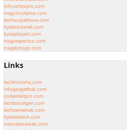
infovortexpro.com
magcircuitplus.com
techscopeitnow.com
bytetronixnet.com
bytejetxpert.com
maginspectco.com
magdynogo.com
Links
techtronixhq.com
infogadgethub.com
codelinkitpro.com
techboostgen.com
techsensehub.com
bytelabtech.com
innovatexaweb.com