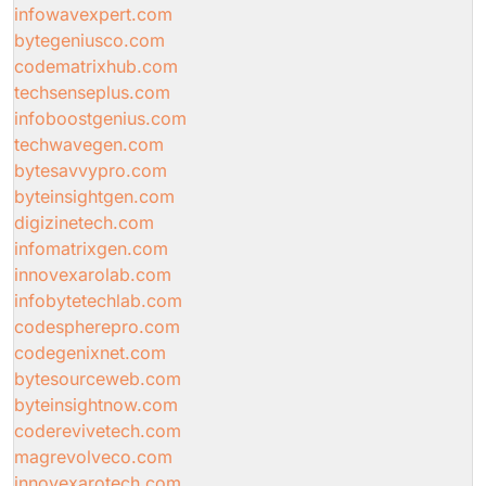
infowavexpert.com
bytegeniusco.com
codematrixhub.com
techsenseplus.com
infoboostgenius.com
techwavegen.com
bytesavvypro.com
byteinsightgen.com
digizinetech.com
infomatrixgen.com
innovexarolab.com
infobytetechlab.com
codespherepro.com
codegenixnet.com
bytesourceweb.com
byteinsightnow.com
coderevivetech.com
magrevolveco.com
innovexarotech.com