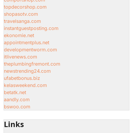
topdecorshop.com
shopasotv.com
travelsanga.com
instantguestposting.com
ekonomie.net
appointmentplus.net
developmentworm.com
itlivenews.com
theplumbingfremont.com
newstrending24.com
ufabetbonus.biz
kelasweekend.com
betatk.net
aandly.com
bswoo.com
Links