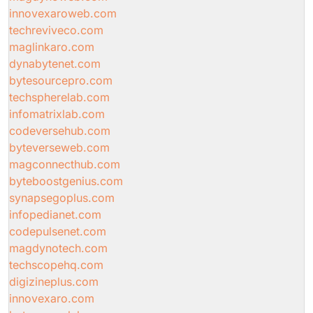
innovexaroweb.com
techreviveco.com
maglinkaro.com
dynabytenet.com
bytesourcepro.com
techspherelab.com
infomatrixlab.com
codeversehub.com
byteverseweb.com
magconnecthub.com
byteboostgenius.com
synapsegoplus.com
infopedianet.com
codepulsenet.com
magdynotech.com
techscopehq.com
digizineplus.com
innovexaro.com