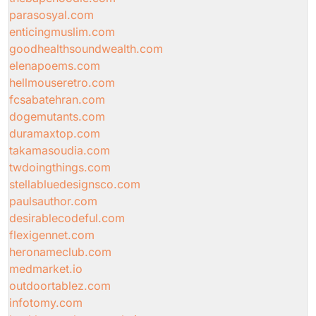
parasosyal.com
enticingmuslim.com
goodhealthsoundwealth.com
elenapoems.com
hellmouseretro.com
fcsabatehran.com
dogemutants.com
duramaxtop.com
takamasoudia.com
twdoingthings.com
stellabluedesignsco.com
paulsauthor.com
desirablecodeful.com
flexigennet.com
heronameclub.com
medmarket.io
outdoortablez.com
infotomy.com