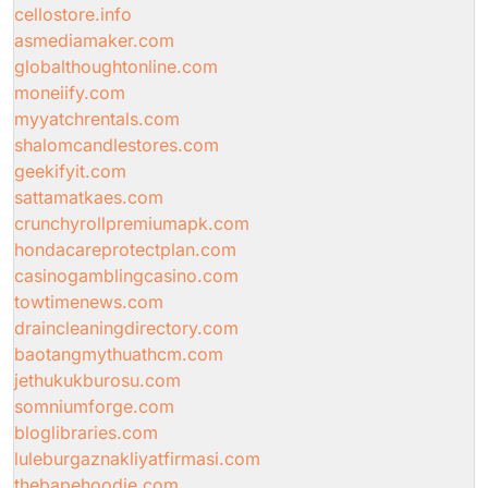
cellostore.info
asmediamaker.com
globalthoughtonline.com
moneiify.com
myyatchrentals.com
shalomcandlestores.com
geekifyit.com
sattamatkaes.com
crunchyrollpremiumapk.com
hondacareprotectplan.com
casinogamblingcasino.com
towtimenews.com
draincleaningdirectory.com
baotangmythuathcm.com
jethukukburosu.com
somniumforge.com
bloglibraries.com
luleburgaznakliyatfirmasi.com
thebapehoodie.com