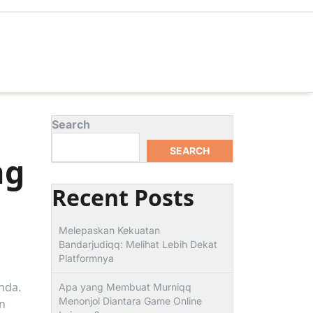
Search
SEARCH
ng
Recent Posts
Melepaskan Kekuatan
Bandarjudiqq: Melihat Lebih Dekat
Platformnya
nda.
Apa yang Membuat Murniqq
Menonjol Diantara Game Online
n