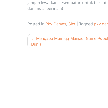
Jangan lewatkan kesempatan untuk berpote
dan mulai bermain!
Posted in
Pkv Games
,
Slot
|
Tagged
pkv ga
Post
Mengapa Murniqq Menjadi Game Popule
Dunia
navigation