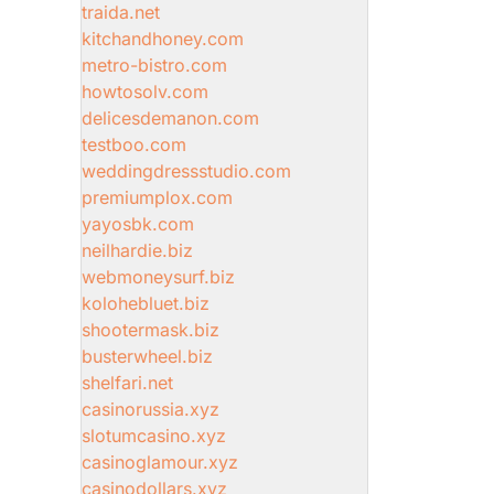
traida.net
kitchandhoney.com
metro-bistro.com
howtosolv.com
delicesdemanon.com
testboo.com
weddingdressstudio.com
premiumplox.com
yayosbk.com
neilhardie.biz
webmoneysurf.biz
kolohebluet.biz
shootermask.biz
busterwheel.biz
shelfari.net
casinorussia.xyz
slotumcasino.xyz
casinoglamour.xyz
casinodollars.xyz