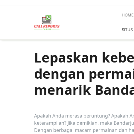
Skip
to
HOME
content
SITUS
Lepaskan keb
dengan permai
menarik Banda
Apakah Anda merasa beruntung? Apakah An
keterampilan? Jika demikian, maka Bandarj
Dengan berbagai macam permainan dan ha