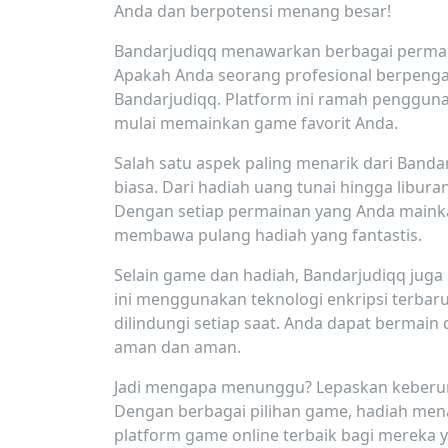
Anda dan berpotensi menang besar!
Bandarjudiqq menawarkan berbagai permainan
Apakah Anda seorang profesional berpenga
Bandarjudiqq. Platform ini ramah penggu
mulai memainkan game favorit Anda.
Salah satu aspek paling menarik dari Ban
biasa. Dari hadiah uang tunai hingga libur
Dengan setiap permainan yang Anda main
membawa pulang hadiah yang fantastis.
Selain game dan hadiah, Bandarjudiqq ju
ini menggunakan teknologi enkripsi terba
dilindungi setiap saat. Anda dapat bermai
aman dan aman.
Jadi mengapa menunggu? Lepaskan keberunt
Dengan berbagai pilihan game, hadiah men
platform game online terbaik bagi mereka