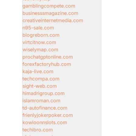
gamblingcompete.com
businesssmagazine.com
creativeinternetmedia.com
n95-sale.com
blogreborn.com
virtcitnow.com
wiselymap.com
prochatgptonline.com
forexfactoryhub.com
kaja-live.com
techcompa.com
sight-web.com
himadrigroup.com
islamroman.com
td-autofinance.com
frienlyjokerpoker.com
kowloonnslots.com
techibro.com