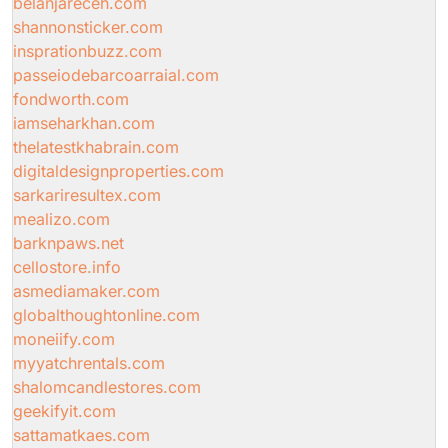
belanjareceh.com
shannonsticker.com
insprationbuzz.com
passeiodebarcoarraial.com
fondworth.com
iamseharkhan.com
thelatestkhabrain.com
digitaldesignproperties.com
sarkariresultex.com
mealizo.com
barknpaws.net
cellostore.info
asmediamaker.com
globalthoughtonline.com
moneiify.com
myyatchrentals.com
shalomcandlestores.com
geekifyit.com
sattamatkaes.com