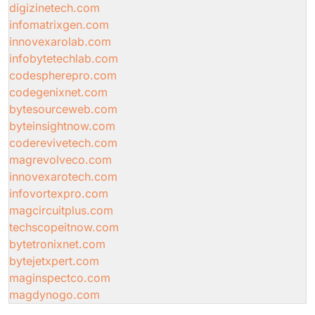
digizinetech.com
infomatrixgen.com
innovexarolab.com
infobytetechlab.com
codespherepro.com
codegenixnet.com
bytesourceweb.com
byteinsightnow.com
coderevivetech.com
magrevolveco.com
innovexarotech.com
infovortexpro.com
magcircuitplus.com
techscopeitnow.com
bytetronixnet.com
bytejetxpert.com
maginspectco.com
magdynogo.com