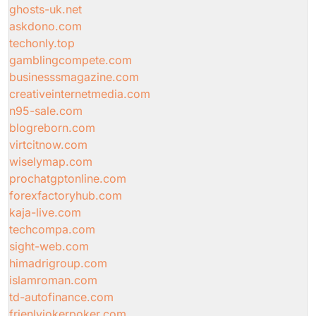
ghosts-uk.net
askdono.com
techonly.top
gamblingcompete.com
businesssmagazine.com
creativeinternetmedia.com
n95-sale.com
blogreborn.com
virtcitnow.com
wiselymap.com
prochatgptonline.com
forexfactoryhub.com
kaja-live.com
techcompa.com
sight-web.com
himadrigroup.com
islamroman.com
td-autofinance.com
frienlyjokerpoker.com