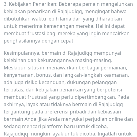
3. Kebijakan Penarikan: Beberapa pemain mengeluhkan
kebijakan penarikan di Rajajudiqq, mengingat bahwa
dibutuhkan waktu lebih lama dari yang diharapkan
untuk menerima kemenangan mereka. Hal ini dapat
membuat frustasi bagi mereka yang ingin mencairkan
penghasilannya dengan cepat.
Kesimpulannya, bermain di Rajajudiqq mempunyai
kelebihan dan kekurangannya masing-masing.
Meskipun situs ini menawarkan berbagai permainan,
kenyamanan, bonus, dan langkah-langkah keamanan,
ada juga risiko kecanduan, dukungan pelanggan
terbatas, dan kebijakan penarikan yang berpotensi
membuat frustrasi yang perlu dipertimbangkan. Pada
akhirnya, layak atau tidaknya bermain di Rajajudiqq
tergantung pada preferensi pribadi dan kebiasaan
bermain Anda. Jika Anda menyukai perjudian online dan
sedang mencari platform baru untuk dicoba,
Rajajudiqq mungkin layak untuk dicoba. Ingatlah untuk