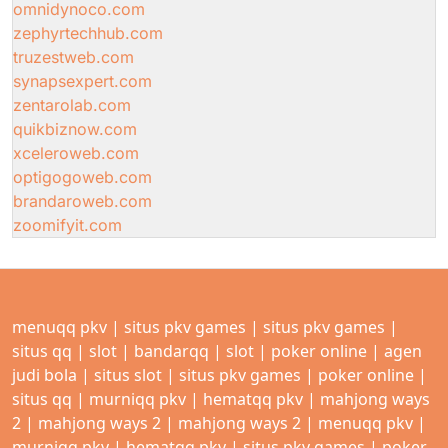
omnidynoco.com
zephyrtechhub.com
truzestweb.com
synapsexpert.com
zentarolab.com
quikbiznow.com
xceleroweb.com
optigogoweb.com
brandaroweb.com
zoomifyit.com
menuqq pkv
|
situs pkv games
|
situs pkv games
|
situs qq
|
slot
|
bandarqq
|
slot
|
poker online
|
agen
judi bola
|
situs slot
|
situs pkv games
|
poker online
|
situs qq
|
murniqq pkv
|
hematqq pkv
|
mahjong ways
2
|
mahjong ways 2
|
mahjong ways 2
|
menuqq pkv
|
murniqq pkv
|
hematqq pkv
|
situs pkv games
|
poker