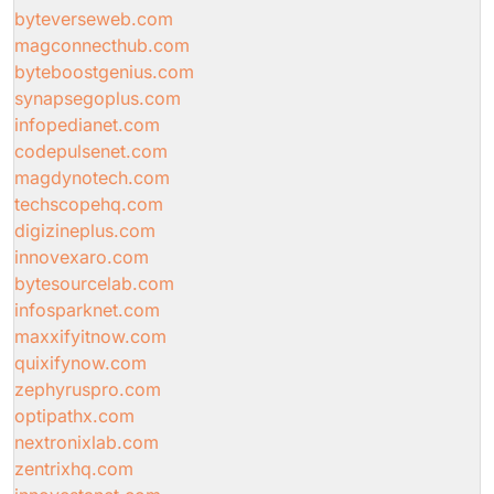
byteverseweb.com
magconnecthub.com
byteboostgenius.com
synapsegoplus.com
infopedianet.com
codepulsenet.com
magdynotech.com
techscopehq.com
digizineplus.com
innovexaro.com
bytesourcelab.com
infosparknet.com
maxxifyitnow.com
quixifynow.com
zephyruspro.com
optipathx.com
nextronixlab.com
zentrixhq.com