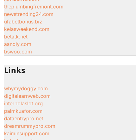
theplumbingfremont.com
newstrending24.com
ufabetbonus.biz
kelasweekend.com
betatk.net
aandly.com
bswoo.com
Links
whymydoggy.com
digitalearnweb.com
interbolaslot.org
palmkuafor.com
dataentrypro.net
dreamrummypro.com
kaiminsupport.com