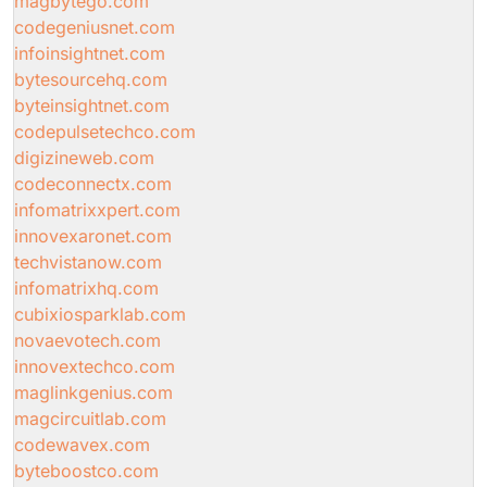
magbytego.com
codegeniusnet.com
infoinsightnet.com
bytesourcehq.com
byteinsightnet.com
codepulsetechco.com
digizineweb.com
codeconnectx.com
infomatrixxpert.com
innovexaronet.com
techvistanow.com
infomatrixhq.com
cubixiosparklab.com
novaevotech.com
innovextechco.com
maglinkgenius.com
magcircuitlab.com
codewavex.com
byteboostco.com