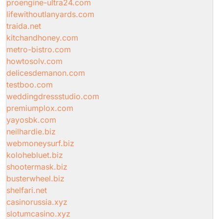
proengine-ultra24.com
lifewithoutlanyards.com
traida.net
kitchandhoney.com
metro-bistro.com
howtosolv.com
delicesdemanon.com
testboo.com
weddingdressstudio.com
premiumplox.com
yayosbk.com
neilhardie.biz
webmoneysurf.biz
kolohebluet.biz
shootermask.biz
busterwheel.biz
shelfari.net
casinorussia.xyz
slotumcasino.xyz