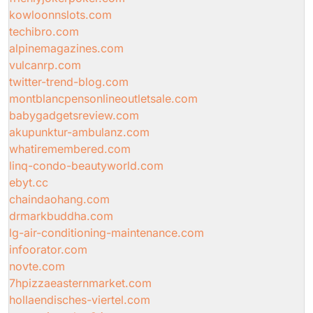
kowloonnslots.com
techibro.com
alpinemagazines.com
vulcanrp.com
twitter-trend-blog.com
montblancpensonlineoutletsale.com
babygadgetsreview.com
akupunktur-ambulanz.com
whatiremembered.com
linq-condo-beautyworld.com
ebyt.cc
chaindaohang.com
drmarkbuddha.com
lg-air-conditioning-maintenance.com
infoorator.com
novte.com
7hpizzaeasternmarket.com
hollaendisches-viertel.com