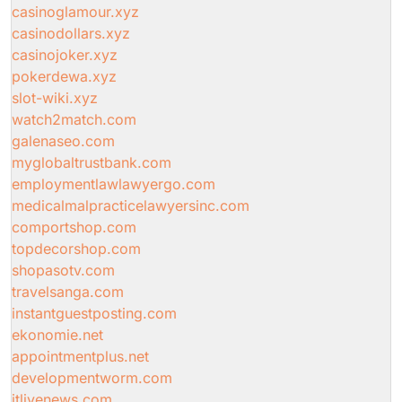
casinoglamour.xyz
casinodollars.xyz
casinojoker.xyz
pokerdewa.xyz
slot-wiki.xyz
watch2match.com
galenaseo.com
myglobaltrustbank.com
employmentlawlawyergo.com
medicalmalpracticelawyersinc.com
comportshop.com
topdecorshop.com
shopasotv.com
travelsanga.com
instantguestposting.com
ekonomie.net
appointmentplus.net
developmentworm.com
itlivenews.com