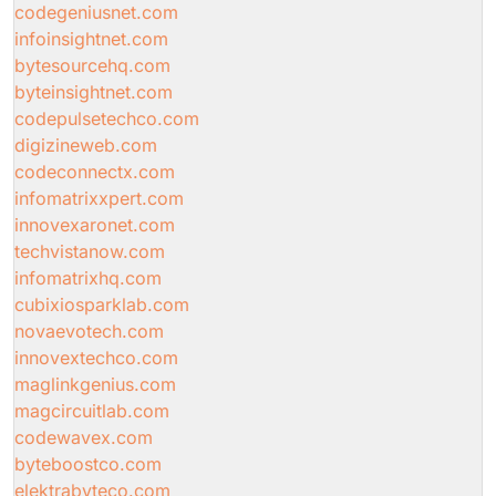
codegeniusnet.com
infoinsightnet.com
bytesourcehq.com
byteinsightnet.com
codepulsetechco.com
digizineweb.com
codeconnectx.com
infomatrixxpert.com
innovexaronet.com
techvistanow.com
infomatrixhq.com
cubixiosparklab.com
novaevotech.com
innovextechco.com
maglinkgenius.com
magcircuitlab.com
codewavex.com
byteboostco.com
elektrabyteco.com