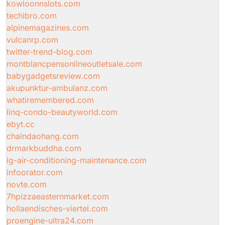
kowloonnslots.com
techibro.com
alpinemagazines.com
vulcanrp.com
twitter-trend-blog.com
montblancpensonlineoutletsale.com
babygadgetsreview.com
akupunktur-ambulanz.com
whatiremembered.com
linq-condo-beautyworld.com
ebyt.cc
chaindaohang.com
drmarkbuddha.com
lg-air-conditioning-maintenance.com
infoorator.com
novte.com
7hpizzaeasternmarket.com
hollaendisches-viertel.com
proengine-ultra24.com