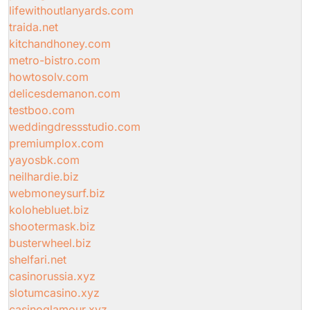
lifewithoutlanyards.com
traida.net
kitchandhoney.com
metro-bistro.com
howtosolv.com
delicesdemanon.com
testboo.com
weddingdressstudio.com
premiumplox.com
yayosbk.com
neilhardie.biz
webmoneysurf.biz
kolohebluet.biz
shootermask.biz
busterwheel.biz
shelfari.net
casinorussia.xyz
slotumcasino.xyz
casinoglamour.xyz