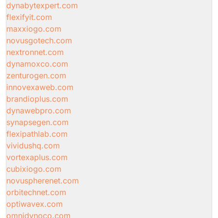
dynabytexpert.com
flexifyit.com
maxxiogo.com
novusgotech.com
nextronnet.com
dynamoxco.com
zenturogen.com
innovexaweb.com
brandioplus.com
dynawebpro.com
synapsegen.com
flexipathlab.com
vividushq.com
vortexaplus.com
cubixiogo.com
novuspherenet.com
orbitechnet.com
optiwavex.com
omnidynoco.com