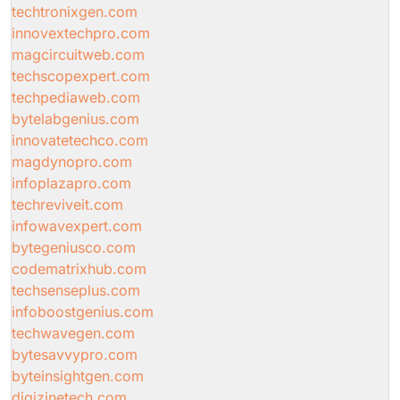
techtronixgen.com
innovextechpro.com
magcircuitweb.com
techscopexpert.com
techpediaweb.com
bytelabgenius.com
innovatetechco.com
magdynopro.com
infoplazapro.com
techreviveit.com
infowavexpert.com
bytegeniusco.com
codematrixhub.com
techsenseplus.com
infoboostgenius.com
techwavegen.com
bytesavvypro.com
byteinsightgen.com
digizinetech.com