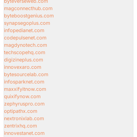
byteverseweb.com
magconnecthub.com
byteboostgenius.com
synapsegoplus.com
infopedianet.com
codepulsenet.com
magdynotech.com
techscopehq.com
digizineplus.com
innovexaro.com
bytesourcelab.com
infosparknet.com
maxxifyitnow.com
quixifynow.com
zephyruspro.com
optipathx.com
nextronixlab.com
zentrixhq.com
innovestanet.com