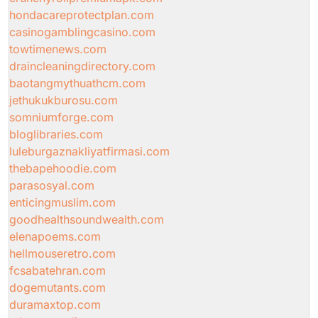
hondacareprotectplan.com
casinogamblingcasino.com
towtimenews.com
draincleaningdirectory.com
baotangmythuathcm.com
jethukukburosu.com
somniumforge.com
bloglibraries.com
luleburgaznakliyatfirmasi.com
thebapehoodie.com
parasosyal.com
enticingmuslim.com
goodhealthsoundwealth.com
elenapoems.com
hellmouseretro.com
fcsabatehran.com
dogemutants.com
duramaxtop.com