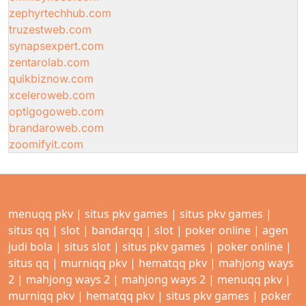
zephyrtechhub.com
truzestweb.com
synapsexpert.com
zentarolab.com
quikbiznow.com
xceleroweb.com
optigogoweb.com
brandaroweb.com
zoomifyit.com
menuqq pkv
|
situs pkv games
|
situs pkv games
|
situs qq
|
slot
|
bandarqq
|
slot
|
poker online
|
agen
judi bola
|
situs slot
|
situs pkv games
|
poker online
|
situs qq
|
murniqq pkv
|
hematqq pkv
|
mahjong ways
2
|
mahjong ways 2
|
mahjong ways 2
|
menuqq pkv
|
murniqq pkv
|
hematqq pkv
|
situs pkv games
|
poker