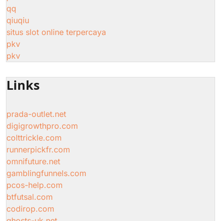
qq
qiuqiu
situs slot online terpercaya
pkv
pkv
Links
prada-outlet.net
digigrowthpro.com
colttrickle.com
runnerpickfr.com
omnifuture.net
gamblingfunnels.com
pcos-help.com
btfutsal.com
codirop.com
ghosts-uk.net