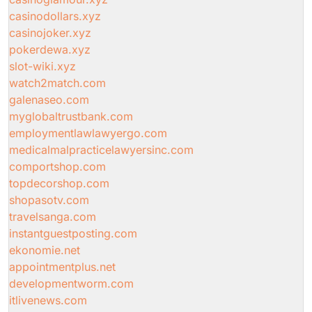
casinodollars.xyz
casinojoker.xyz
pokerdewa.xyz
slot-wiki.xyz
watch2match.com
galenaseo.com
myglobaltrustbank.com
employmentlawlawyergo.com
medicalmalpracticelawyersinc.com
comportshop.com
topdecorshop.com
shopasotv.com
travelsanga.com
instantguestposting.com
ekonomie.net
appointmentplus.net
developmentworm.com
itlivenews.com