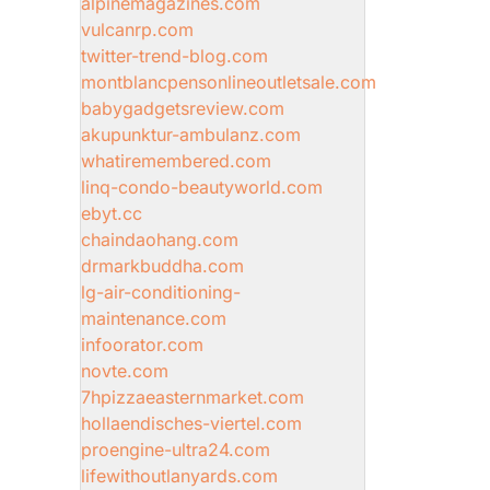
alpinemagazines.com
vulcanrp.com
twitter-trend-blog.com
montblancpensonlineoutletsale.com
babygadgetsreview.com
akupunktur-ambulanz.com
whatiremembered.com
linq-condo-beautyworld.com
ebyt.cc
chaindaohang.com
drmarkbuddha.com
lg-air-conditioning-
maintenance.com
infoorator.com
novte.com
7hpizzaeasternmarket.com
hollaendisches-viertel.com
proengine-ultra24.com
lifewithoutlanyards.com