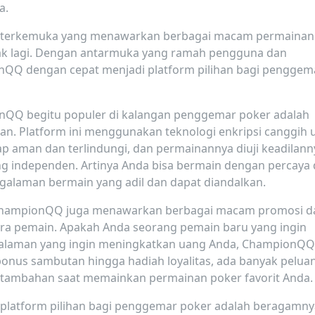
a.
e terkemuka yang menawarkan berbagai macam permainan 
ak lagi. Dengan antarmuka yang ramah pengguna dan
QQ dengan cepat menjadi platform pilihan bagi penggem
nQQ begitu populer di kalangan penggemar poker adalah
an. Platform ini menggunakan teknologi enkripsi canggih 
 aman dan terlindungi, dan permainannya diuji keadilann
ang independen. Artinya Anda bisa bermain dengan percaya d
laman bermain yang adil dan dapat diandalkan.
ChampionQQ juga menawarkan berbagai macam promosi d
ra pemain. Apakah Anda seorang pemain baru yang ingin
galaman yang ingin meningkatkan uang Anda, ChampionQQ
bonus sambutan hingga hadiah loyalitas, ada banyak pelua
 tambahan saat memainkan permainan poker favorit Anda.
platform pilihan bagi penggemar poker adalah beragamny