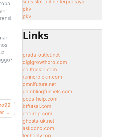
situs slot online terpercaya
ncoba
pkv
san
pkv
rensi
Links
aman
mosi
ua
prada-outlet.net
nggu?
digigrowthpro.com
colttrickle.com
runnerpickfr.com
omnifuture.net
gamblingfunnels.com
pcos-help.com
ino99
btfutsal.com
er
codirop.com
ghosts-uk.net
askdono.com
techonly.top