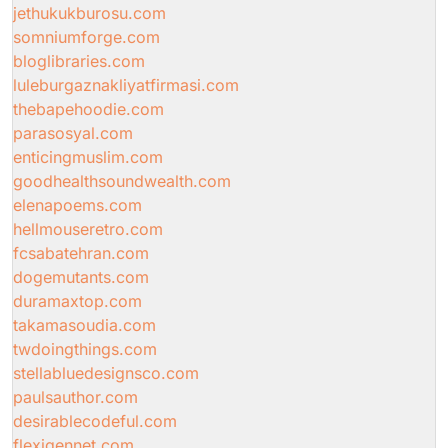
jethukukburosu.com
somniumforge.com
bloglibraries.com
luleburgaznakliyatfirmasi.com
thebapehoodie.com
parasosyal.com
enticingmuslim.com
goodhealthsoundwealth.com
elenapoems.com
hellmouseretro.com
fcsabatehran.com
dogemutants.com
duramaxtop.com
takamasoudia.com
twdoingthings.com
stellabluedesignsco.com
paulsauthor.com
desirablecodeful.com
flexigennet.com