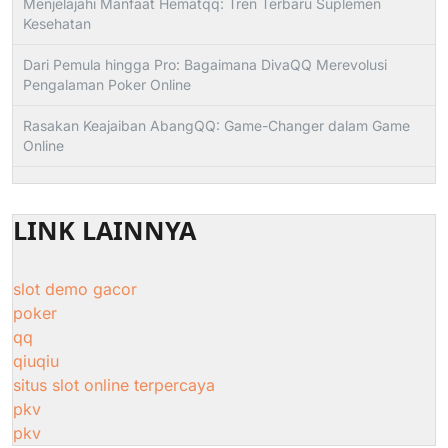
Menjelajahi Manfaat Hematqq: Tren Terbaru Suplemen
Kesehatan
Dari Pemula hingga Pro: Bagaimana DivaQQ Merevolusi
Pengalaman Poker Online
Rasakan Keajaiban AbangQQ: Game-Changer dalam Game
Online
LINK LAINNYA
slot demo gacor
poker
qq
qiuqiu
situs slot online terpercaya
pkv
pkv