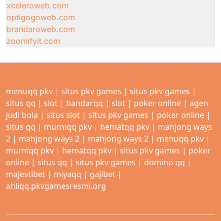
xceleroweb.com
optigogoweb.com
brandaroweb.com
zoomifyit.com
menuqq pkv
|
situs pkv games
|
situs pkv games
|
situs qq
|
slot
|
bandarqq
|
slot
|
poker online
|
agen
judi bola
|
situs slot
|
situs pkv games
|
poker online
|
situs qq
|
murniqq pkv
|
hematqq pkv
|
mahjong ways
2
|
mahjong ways 2
|
mahjong ways 2
|
menuqq pkv
|
murniqq pkv
|
hematqq pkv
|
situs pkv games
|
poker
online
|
situs qq
|
situs pkv games
|
domino qq
|
majestibet
|
miyaqq
|
gajibet
|
ahliqq.pkvgamesresmi.org