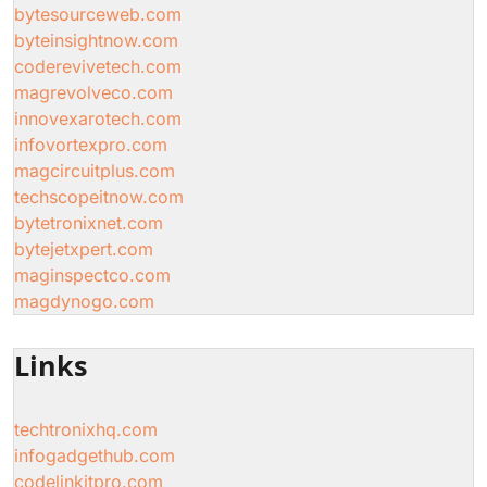
bytesourceweb.com
byteinsightnow.com
coderevivetech.com
magrevolveco.com
innovexarotech.com
infovortexpro.com
magcircuitplus.com
techscopeitnow.com
bytetronixnet.com
bytejetxpert.com
maginspectco.com
magdynogo.com
Links
techtronixhq.com
infogadgethub.com
codelinkitpro.com