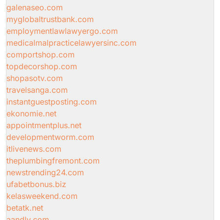
galenaseo.com
myglobaltrustbank.com
employmentlawlawyergo.com
medicalmalpracticelawyersinc.com
comportshop.com
topdecorshop.com
shopasotv.com
travelsanga.com
instantguestposting.com
ekonomie.net
appointmentplus.net
developmentworm.com
itlivenews.com
theplumbingfremont.com
newstrending24.com
ufabetbonus.biz
kelasweekend.com
betatk.net
aandly.com