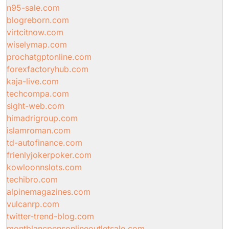
n95-sale.com
blogreborn.com
virtcitnow.com
wiselymap.com
prochatgptonline.com
forexfactoryhub.com
kaja-live.com
techcompa.com
sight-web.com
himadrigroup.com
islamroman.com
td-autofinance.com
frienlyjokerpoker.com
kowloonnslots.com
techibro.com
alpinemagazines.com
vulcanrp.com
twitter-trend-blog.com
montblancpensonlineoutletsale.com