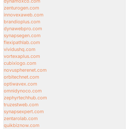
dynamoxco.com
zenturogen.com
innovexaweb.com
brandioplus.com
dynawebpro.com
synapsegen.com
flexipathlab.com
vividushq.com
vortexaplus.com
cubixiogo.com
novuspherenet.com
orbitechnet.com
optiwavex.com
omnidynoco.com
zephyrtechhub.com
truzestweb.com
synapsexpert.com
zentarolab.com
quikbiznow.com