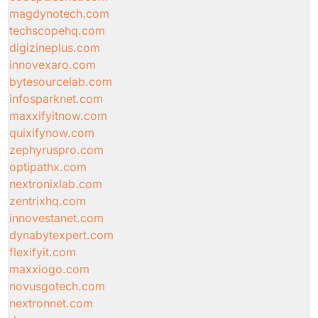
magdynotech.com
techscopehq.com
digizineplus.com
innovexaro.com
bytesourcelab.com
infosparknet.com
maxxifyitnow.com
quixifynow.com
zephyruspro.com
optipathx.com
nextronixlab.com
zentrixhq.com
innovestanet.com
dynabytexpert.com
flexifyit.com
maxxiogo.com
novusgotech.com
nextronnet.com