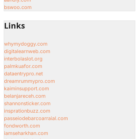
bswoo.com
Links
whymydoggy.com
digitalearnweb.com
interbolaslot.org
palmkuafor.com
dataentrypro.net
dreamrummypro.com
kaiminsupport.com
belanjareceh.com
shannonsticker.com
insprationbuzz.com
passeiodebarcoarraial.com
fondworth.com
iamseharkhan.com