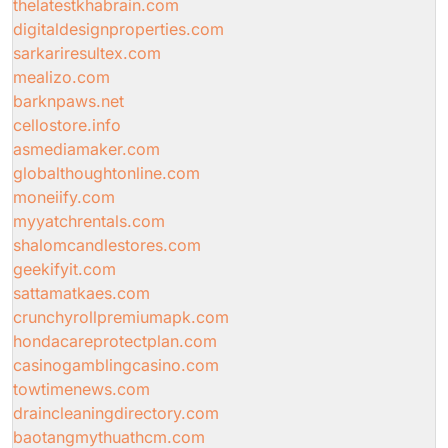
thelatestkhabrain.com
digitaldesignproperties.com
sarkariresultex.com
mealizo.com
barknpaws.net
cellostore.info
asmediamaker.com
globalthoughtonline.com
moneiify.com
myyatchrentals.com
shalomcandlestores.com
geekifyit.com
sattamatkaes.com
crunchyrollpremiumapk.com
hondacareprotectplan.com
casinogamblingcasino.com
towtimenews.com
draincleaningdirectory.com
baotangmythuathcm.com