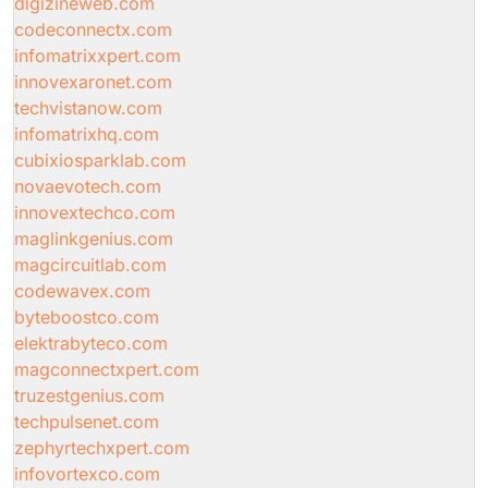
digizineweb.com
codeconnectx.com
infomatrixxpert.com
innovexaronet.com
techvistanow.com
infomatrixhq.com
cubixiosparklab.com
novaevotech.com
innovextechco.com
maglinkgenius.com
magcircuitlab.com
codewavex.com
byteboostco.com
elektrabyteco.com
magconnectxpert.com
truzestgenius.com
techpulsenet.com
zephyrtechxpert.com
infovortexco.com