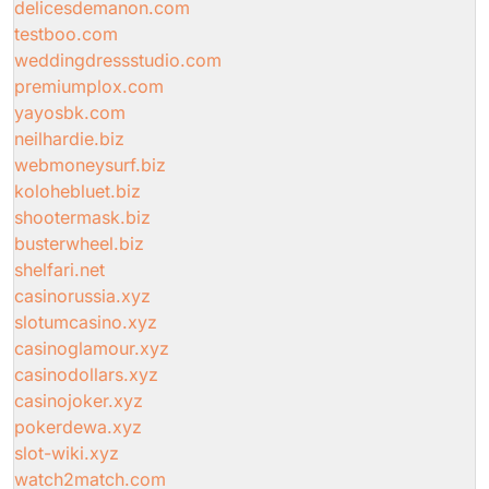
delicesdemanon.com
testboo.com
weddingdressstudio.com
premiumplox.com
yayosbk.com
neilhardie.biz
webmoneysurf.biz
kolohebluet.biz
shootermask.biz
busterwheel.biz
shelfari.net
casinorussia.xyz
slotumcasino.xyz
casinoglamour.xyz
casinodollars.xyz
casinojoker.xyz
pokerdewa.xyz
slot-wiki.xyz
watch2match.com